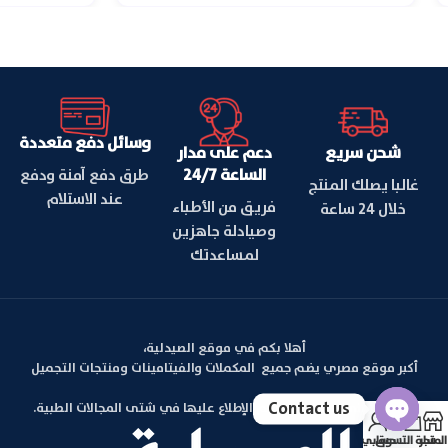
وسائل دفع متعددة
شحن سريع
دعم على مدار
الساعة 24/7
طرق دفع آمنة ودفع
غالبا يصلك المنتج
عند الاستلام
فريق من الأطباء
خلال 24 ساعة
وصيادلة جاهزين
لمساعدتك
أهلا بكم في موقع الصيدلية،
أكبر موقع مصري يضم جميع المكملات والفيتامينات ومنتجات التجميل
Contact us
بالإضافة الي مقالات يمكنكم الإطلاع عليها في شتى المجالات الطبية.
المتجر
سلة التسوق
حسابي
Open