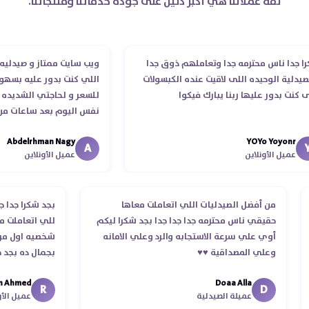
ثقة عملائنا هي أكبر دليل على جودة خدماتنا ومنتجاتنا.
جدا ناس محترمه جدا وتعاملهم ذوق جدا
ويب سايت ممتاز و صيدليه مم
دلية الوحيده اللى لاقيت عنده الكبسولات
اللي كنت بدور عليه بسهوله 
كنت بدور عليها ربنا يبارك فيكوا
للسعر و لحاجتي الشديده لي
نفس اليوم بعد ساعات من ط
الدكتور ليا و للمندوب لحد م
Abdelrhman Nagy
YOYo Yoyonr
انتهاء موعد عمله ..فضل يتاب
A
عميل الأونلاين
عميل الأونلاين
استلمت ..شكرا جزيلا ليكم
من أفضل الصيدليات اللي اتعاملت معاها
بجد شكرا جدا
حقيقي ناس محترمه جدا جدا جدا بجد شكرا ليكم
للي اتعاملت
أوي علي سرعة الاستجابه والرد وعلي الامانه
شخصيه اول م
وعلي المصداقية ♥️♥️‏
بجمال ده بج
في توصيل م
Ahmed
Doaa Alla
اسكندرية للقا
R
D
عميلة الصيدلية
عميل ال