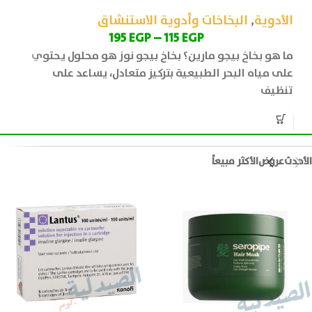
ا
الأدوية
,
البخاخات وأدوية الاستنشاق
195
EGP
–
115
EGP
عد
ما هو بخاخ بيجو مارين؟ بخاخ بيجو نوز هو محلول يحتوي
ن
على مياه البحر الطبيعية بتركيز متعادل، يساعد على
ا
تنظيف
و
الأحدث
عروض
الأكثر مبيعاً