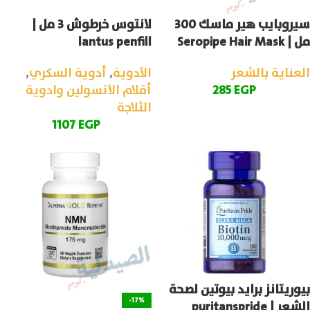
سيروبايب هير ماسك 300
لانتوس خرطوش 3 مل |
مل | Seropipe Hair Mask
lantus penfill
العناية بالشعر
الأدوية
,
أدوية السكري
,
EGP
285
أقلام الأنسولين وادوية
الثلاجة
1107
EGP
بيوريتانز برايد بيوتين لصحة
-17%
الشعر | puritanspride