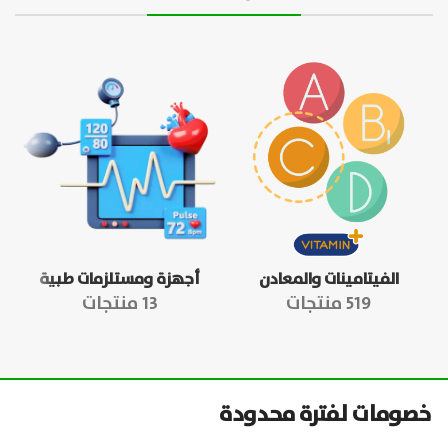
الفيتامينات والمعادن
أجهزة ومستلزمات طبية
519 منتجات
13 منتجات
خصومات لفترة محدودة