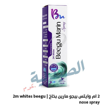
2 ام وايتس بيجو مارين بخاخ | 2m whites beegu
5 اتش تي بي ناو لتقليل الأرق |  now
nose spray