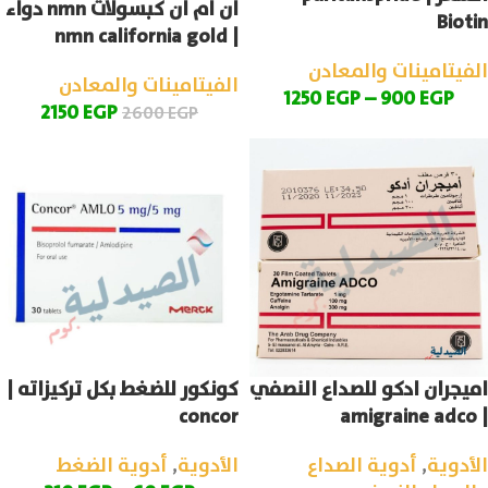
ان ام ان كبسولات nmn دواء
Biotin
| nmn california gold
الفيتامينات والمعادن
الفيتامينات والمعادن
1250
EGP
–
900
EGP
2150
EGP
2600
EGP
اميجران ادكو للصداع النصفي
كونكور للضغط بكل تركيزاته |
concor
| amigraine adco
الأدوية
,
أدوية الصداع
الأدوية
,
أدوية الضغط