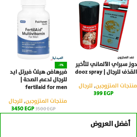
نفد المخزون
دوز سبراي الألماني لتأخير
-1%
فيرهافن هيلث فيرتل ايد
القذف للرجال | dooz spray
للرجال لدعم الصحة |
منتجات المتزوجين
,
للرجال
fertilaid for men
399
EGP
منتجات المتزوجين
,
للرجال
3450
EGP
3500
EGP
أفضل العروض