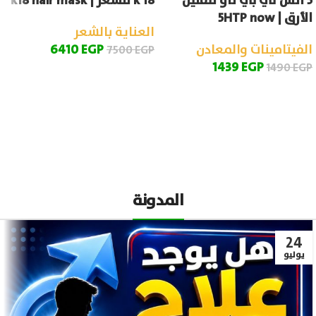
5 اتش تي بي ناو لتقليل
k 18 للشعر | k18 hair mask
الأرق | 5HTP now
العناية بالشعر
الفيتامينات والمعادن
EGP
6410
7500
EGP
1439
EGP
1490
EGP
إضافة إلى السلة
إضافة إلى السلة
المدونة
24
يوليو