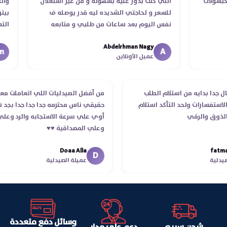
اللي كنت بدور عليه بسهوله و من غير استغلال
والتزام في مواعيد الشح
للسعر و لحاجتي الشديده ليه قدر يوصله ف
بيتواصل معاك قمة الذ
نفس اليوم بعد ساعات من طلبي و متابعه
التعامل. بجد شابووو 👏
الدكتور ليا و للمندوب لحد ما استلمت بالرغم من
mohamed wasfy
Abdelrhman Nagy
انتهاء موعد عمله ..فضل يتابع معايا لحد ما
m
A
عميل الأونلاين
عميل الأونلاين
استلمت ..شكرا جزيلا ليكم
مكان بروفيشنال جدا بدايه من استلام الطلب
من أفضل الصيدليا
والرد على كل الاستفسارات ولحد التأكد استلام
حقيقي ناس محترمه
الأوردر ده غير الذوق والرقي
أوي علي سرعة الا
وعلي المصداقية ♥️♥
Doaa Alla
fatma magdy
D
f
عميل الصيدلية
عميلة الصيد
وسائل دفع متعددة