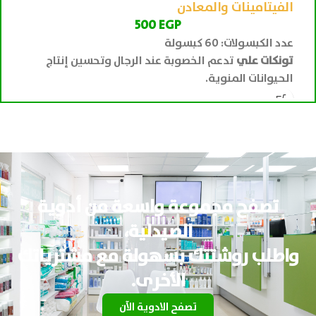
الفيتامينات والمعادن
وا
500
EGP
عدد الكبسولات: 60 كبسولة
الحج
تونكات علي
تدعم الخصوبة عند الرجال وتحسين إنتاج
الحيوانات المنوية.
تصفح مجموعة واسعة من أدوية
الصيدلية،
واطلب روشتتك بسهولة مع مشترياتك
الأخرى.
تصفح الادوية الآن