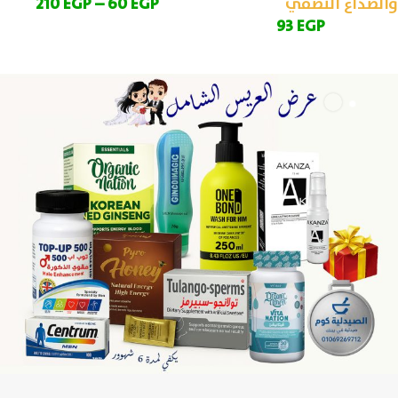
والصداع النصفي
EGP
60
–
EGP
210
93
EGP