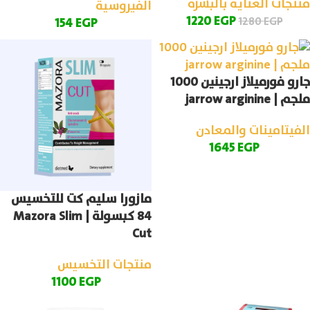
منتجات العناية بالبشرة
الفيروسية
1220
EGP
1280
EGP
154
EGP
جارو فورميلاز ارجينين 1000
ملجم | jarrow arginine
الفيتامينات والمعادن
1645
EGP
مازورا سليم كت للتخسيس
84 كبسولة | Mazora Slim
Cut
منتجات التخسيس
1100
EGP