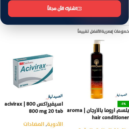
اشترك الآن مجاناً
خصومات حصرية
الأفضل تقييماً
اسيفيراكس 800 | acivirax
-5%
بلسم اروما بالارجان | aroma
800 mg 20 tab
hair conditioner
الأدوية
,
المضادات