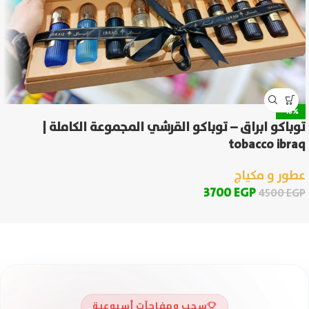
-18%
توباكو ابراق – توباكو القرشي المجموعة الكاملة |
tobacco ibraq
عطور و مكياج
3700
EGP
4500
EGP
سحب ومفاجآت أسبوعية