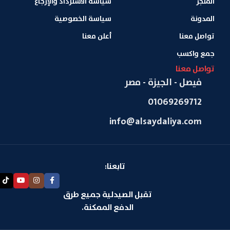
المتجر
سياسة الاسترداد والإرجاع
المدونة
سياسة الخصوصية
تواصل معنا
أعلن معنا
جمع واكسب
تواصل معنا
فيصل - الجيزة - مصر
01069269712
info@alsaydaliya.com
تابعنا:
تقبل الصيدلية جميع طرق
الدفع الممكنة.