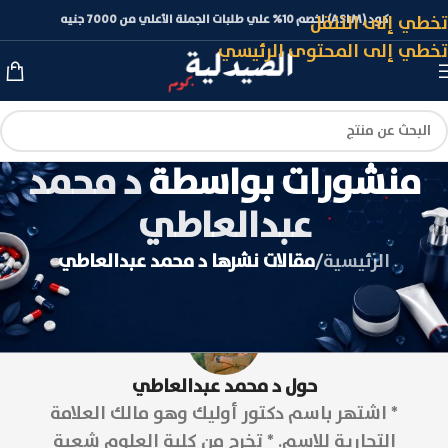
تخطي إلى التنقل
كود (ASLM) لخصم 10% علي طلبات الجملة الأعلي من 7000 جنيه
تخطي إلى المحتوى الرئيسي
منشورات بواسطة
د محمد
عبدالعاطي
الرئيسية
/
مقالات نشرها د محمد عبدالعاطي
حول د محمد عبدالعاطي
* اشتهر باسم دكتور أوليك وهو مالك العلامة
التجارية للإسم. * تخرج من كلية العلوم شعبة