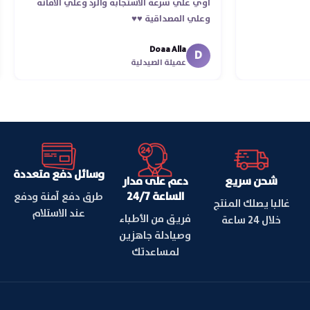
الذوق والرقي
أوي علي سرعة الاستجابه والرد وعلي ا
وعلي المصداقية ♥️♥️‏
Doaa Alla
fatm
D
دلية
عميلة الصيدلية
وسائل دفع متعددة
شحن سريع
دعم على مدار
الساعة 24/7
طرق دفع آمنة ودفع
غالبا يصلك المنتج
عند الاستلام
فريق من الأطباء
خلال 24 ساعة
وصيادلة جاهزين
لمساعدتك