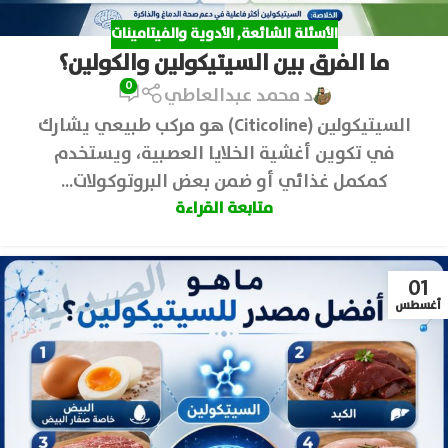
الأسئلة الشائعة
,
الأدوية والفيتامينات
ما الفرق بين السيتيكولين والكولين؟
0
د محمد عبدالعاطي
السيتيكولين (Citicoline) هو مركب طبيعي يشارك
في تكوين أغشية الخلايا العصبية، ويستخدم
كمكمل غذائي أو ضمن بعض البروتوكولات...
متابعة القراءة
01
أغسطس