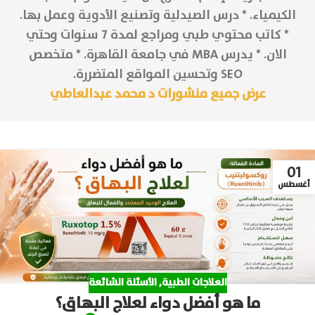
الكيمياء. * درس الصيدلية وتصنيع الأدوية وعمل بها.
* كاتب محتوي طبي ومراجع لمدة 7 سنوات وحتي
الان. * يدرس MBA في جامعة القاهرة. * متخصص
SEO وتحسين المواقع المتضررة.
عرض جميع منشورات د محمد عبدالعاطي
01
أغسطس
العلاجات الطبية
,
الأسئلة الشائعة
ما هو أفضل دواء لعلاج البهاق؟