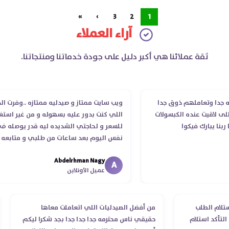
»
›
3
2
1
آراء العملاء
ثقة عملائنا هي أكبر دليل على جودة خدماتنا ومنتجاتنا.
ذوق جدا
ويب سايت ممتاز و صيدليه ممتازه ..وفرت الدوا
بعد
لكبسولات
اللي كنت بدور عليه بسهوله و من غير استغلال
وال
للسعر و لحاجتي الشديده ليه قدر يوصله ف
بي
نفس اليوم بعد ساعات من طلبي و متابعه
الت
الدكتور ليا و للمندوب لحد ما استلمت بالرغم من
Abdelrhman Nagy
انتهاء موعد عمله ..فضل يتابع معايا لحد ما
m
A
عميل الأونلاين
استلمت ..شكرا جزيلا ليكم
 جدا بدايه من استلام الطلب
من أفضل الصيدليات اللي اتعاملت معا
استفسارات ولحد التأكد استلام
حقيقي ناس محترمه جدا جدا جدا بجد شك