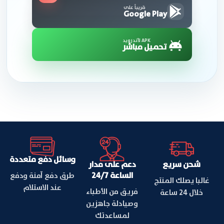
قريباً على
Google Play
APK لأندرويد
تحميل مباشر
وسائل دفع متعددة
شحن سريع
دعم على مدار
الساعة 24/7
طرق دفع آمنة ودفع
غالبا يصلك المنتج
عند الاستلام
فريق من الأطباء
خلال 24 ساعة
وصيادلة جاهزين
لمساعدتك