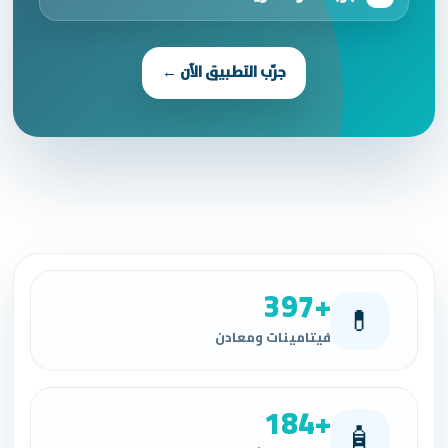
جرّب التطبيق الآن ←
397+
💊
فيتامينات ومعادن
184+
🧴