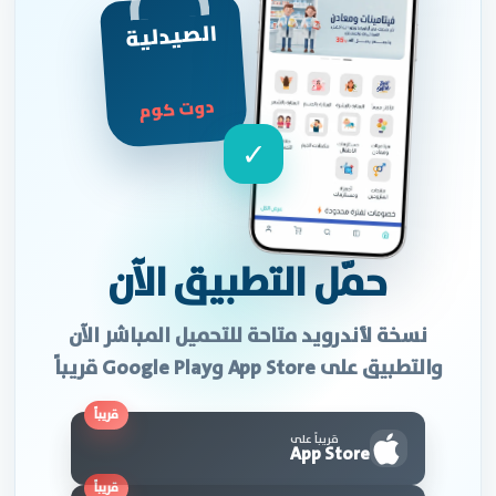
الصيدلية
دوت كوم
✓
حمّل التطبيق الآن
نسخة لأندرويد متاحة للتحميل المباشر الآن
والتطبيق على App Store وGoogle Play قريباً
قريباً على
App Store