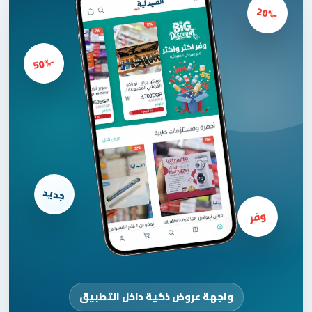
-
20%
%
-
50
جديد
وفر
واجهة عروض ذكية داخل التطبيق