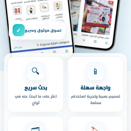
✓
تسوق موثوق وسريع
🔍
📱
واجهة سهلة
بحث سريع
تصميم بسيط وتجربة استخدام
اعثر على ما تبحث عنه في
ممتعة
ثوانٍ
🗂️
🏷️