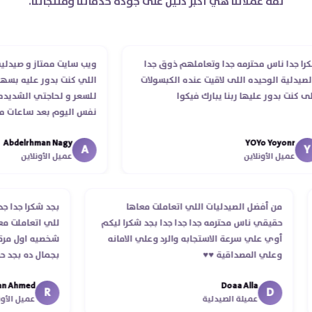
ثقة عملائنا هي أكبر دليل على جودة خدماتنا ومنتجاتنا.
 جدا ناس محترمه جدا وتعاملهم ذوق جدا
ويب سايت ممتاز و صيدليه مم
دلية الوحيده اللى لاقيت عنده الكبسولات
اللي كنت بدور عليه بسهوله
كنت بدور عليها ربنا يبارك فيكوا
للسعر و لحاجتي الشديده لي
نفس اليوم بعد ساعات من ط
الدكتور ليا و للمندوب لحد 
Abdelrhman Nagy
YOYo Yoyonr
انتهاء موعد عمله ..فضل يتاب
A
عميل الأونلاين
عميل الأونلاين
استلمت ..شكرا جزيلا ليكم
من أفضل الصيدليات اللي اتعاملت معاها
بجد شكرا جدا
حقيقي ناس محترمه جدا جدا جدا بجد شكرا ليكم
للي اتعاملت
أوي علي سرعة الاستجابه والرد وعلي الامانه
شخصيه اول مر
وعلي المصداقية ♥️♥️‏
بجمال ده بج
في توصيل من
 Ahmed
Doaa Alla
اسكندرية للقا
R
D
عميلة الصيدلية
عميل ال