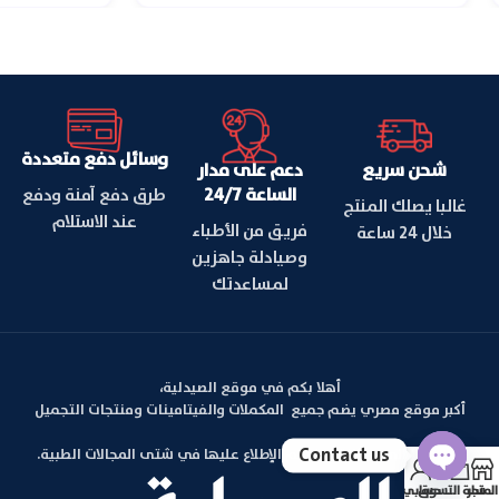
وسائل دفع متعددة
شحن سريع
دعم على مدار
الساعة 24/7
طرق دفع آمنة ودفع
غالبا يصلك المنتج
عند الاستلام
فريق من الأطباء
خلال 24 ساعة
وصيادلة جاهزين
لمساعدتك
أهلا بكم في موقع الصيدلية،
أكبر موقع مصري يضم جميع المكملات والفيتامينات ومنتجات التجميل
Contact us
بالإضافة الي مقالات يمكنكم الإطلاع عليها في شتى المجالات الطبية.
المتجر
سلة التسوق
حسابي
Open