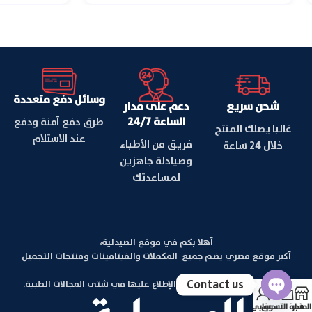
وسائل دفع متعددة
شحن سريع
دعم على مدار
الساعة 24/7
طرق دفع آمنة ودفع
غالبا يصلك المنتج
عند الاستلام
فريق من الأطباء
خلال 24 ساعة
وصيادلة جاهزين
لمساعدتك
أهلا بكم في موقع الصيدلية،
أكبر موقع مصري يضم جميع المكملات والفيتامينات ومنتجات التجميل
Contact us
بالإضافة الي مقالات يمكنكم الإطلاع عليها في شتى المجالات الطبية.
المتجر
سلة التسوق
حسابي
Open