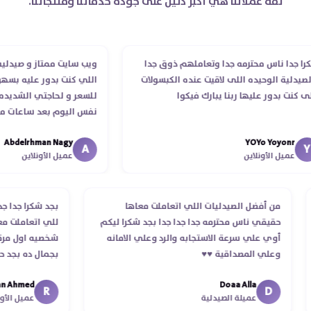
ثقة عملائنا هي أكبر دليل على جودة خدماتنا ومنتجاتنا.
جدا ناس محترمه جدا وتعاملهم ذوق جدا
ويب سايت ممتاز و صيدليه مم
دلية الوحيده اللى لاقيت عنده الكبسولات
اللي كنت بدور عليه بسهوله
كنت بدور عليها ربنا يبارك فيكوا
للسعر و لحاجتي الشديده لي
نفس اليوم بعد ساعات من ط
الدكتور ليا و للمندوب لحد 
Abdelrhman Nagy
YOYo Yoyonr
انتهاء موعد عمله ..فضل يتاب
A
عميل الأونلاين
عميل الأونلاين
استلمت ..شكرا جزيلا ليكم
من أفضل الصيدليات اللي اتعاملت معاها
بجد شكرا جدا
حقيقي ناس محترمه جدا جدا جدا بجد شكرا ليكم
للي اتعاملت
أوي علي سرعة الاستجابه والرد وعلي الامانه
شخصيه اول م
وعلي المصداقية ♥️♥️‏
بجمال ده بج
في توصيل من
Ahmed
Doaa Alla
اسكندرية للقا
R
D
عميلة الصيدلية
عميل ال