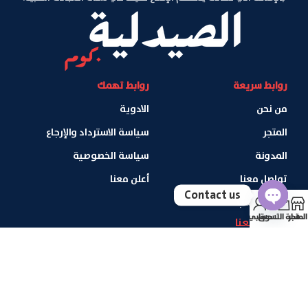
روابط سريعة
روابط تهمك
من نحن
الادوية
المتجر
سياسة الاسترداد والإرجاع
المدونة
سياسة الخصوصية
تواصل معنا
أعلن معنا
Contact us
جمع واكسب
المتجر
سلة التسوق
حسابي
Open
تواصل معنا
فيصل - الجيزة - مصر
chaty
01069269712
info@alsaydaliya.com