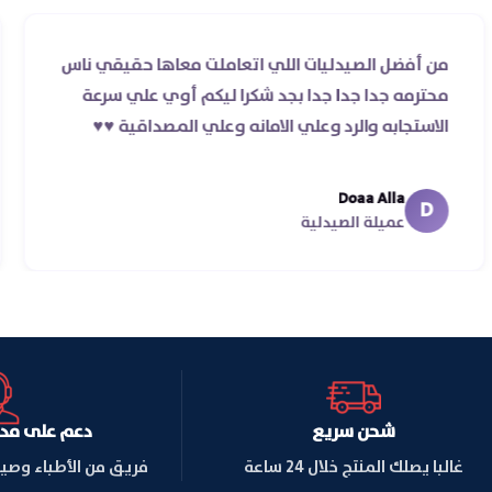
من أفضل الصيدليات اللي اتعاملت معاها حقيقي نا
غير
محترمه جدا جدا جدا بجد شكرا ليكم أوي علي سرعة
الاستجابه والرد وعلي الامانه وعلي المصداقية ♥️♥️‏
Doaa Alla
D
عميلة الصيدلية
شحن سريع
دعم على مدار ا
غالبا يصلك المنتج خلال 24 ساعة
فريق من الأطباء وصي