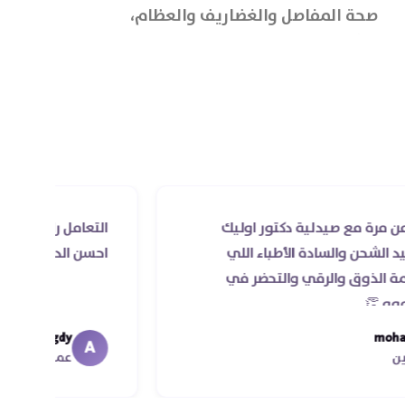
صحة المفاصل والغضاريف والعظام،
250 ملجم
بالإضافة الى تعزيز وإعادة بناء
الغضاريف وحمايتها من التآكل.
 صيدلية دكتور اوليك
التعامل راقي جدا و الخدمه 
لسادة الأطباء اللي
احسن الدكاتره الي اتعاملت 
الرقي والتحضر في
Ahmed Magdy
A
عميل الأونلاين