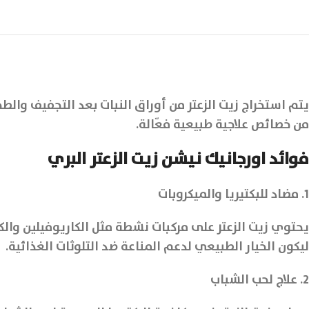
يتم استخراج زيت الزعتر من أوراق النبات بعد التجفيف والط
من خصائص علاجية طبيعية فعّالة.
فوائد اورجانيك نيشن زيت الزعتر البري
1. مضاد للبكتيريا والميكروبات
يحتوي زيت الزعتر على مركبات نشطة مثل الكاريوفيلين والكم
ليكون الخيار الطبيعي لدعم المناعة ضد التلوثات الغذائية.
2. علاج لحب الشباب