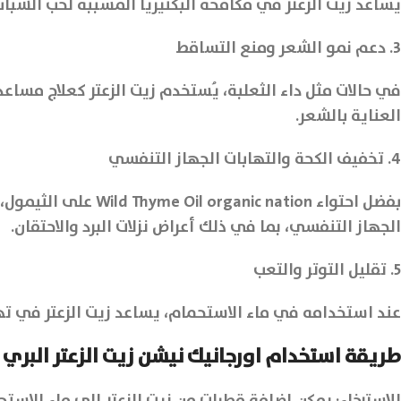
يساعد زيت الزعتر في مكافحة البكتيريا المسببة لحب الشبا
3. دعم نمو الشعر ومنع التساقط
في حالات مثل داء الثعلبة، يُستخدم زيت الزعتر كعلاج مساع
العناية بالشعر.
4. تخفيف الكحة والتهابات الجهاز التنفسي
بفضل احتواء nation
الجهاز التنفسي، بما في ذلك أعراض نزلات البرد والاحتقان.
5. تقليل التوتر والتعب
عند استخدامه في ماء الاستحمام، يساعد زيت الزعتر في تهد
طريقة استخدام اورجانيك نيشن زيت الزعتر البري
للاسترخاء: يمكن إضافة قطرات من زيت الزعتر إلى ماء الا