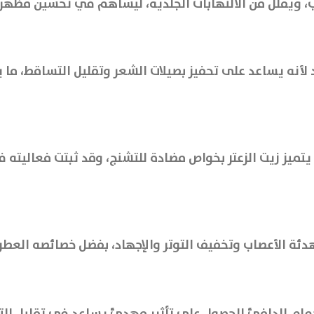
ب، ويقلل من الالتهابات الجلدية، ليساهم في تحسين مظهر ا
د لأنه يساعد على تحفيز بصيلات الشعر وتقليل التساقط، ما
Wild Thyme Oil organic  على الثيمول، يتميز زيت الزعتر بخواص مضادة للتشنج، وق
ئة الأعصاب وتخفيف التوتر والإجهاد، بفضل خصائصه العطري
ستحمام الدافئ للحصول على تأثير مهدئ يساعد في تقليل ال