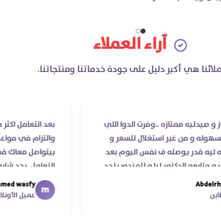
آراء العملاء
لائنا هي أكبر دليل على جودة خدماتنا ومنتجاتنا.
متازه ..وفرت الدوا اللي
بعد التعامل اكثر من مرة مع
ن غير استغلال للسعر و
والتزام في مواعيد الشحن وا
يوصله ف نفس اليوم بعد
بيتواصل معاك قمة الذوق و
دكتور ليا و للمندوب لحد
التعامل. بجد شابووو 👏‏
ء موعد عمله ..فضل يتابع
mohamed wasfy
m
 جزيلا ليكم
عميل الأونلاين