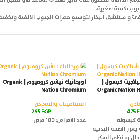
وب بكمية صغيرة.
ئ واستنشق البخار لتوسيع ممرات الجيوب الأنفية وتخفيف 
لاجيت كبسول |
اورجانيك نيشن كروميوم | Organic
Nation Chromium
Organic Nation H
ادن
الفيتامينات والمعادن
295
EGP
475
عدد الأقراص: 100 قرص
يعزز الصحة البدنية
جال وينظم السكر