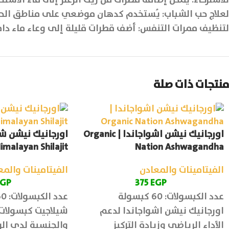
لعلاج حب الشباب: يُستخدم كدهان موضعي على مناطق الحب
لتنظيف ممرات التنفس: أضف قطرات قليلة إلى وعاء ماء داف
منتجات ذات صلة
اورجانيك نيشن اشواجاندا | Organic
اورجانيك نيشن شي
imalayan Shilajit
Nation Ashwagandha
الفيتامينات والمعادن
الفيتامينات والمع
EGP
375
EGP
عدد الكبسولات: 60 كبسولة
عدد الكبسولات: 60 كبسولة
اورجانيك نيشن اشواجاندا لدعم
شيلاجيت كبسولات 
الأداء الرياضي وزيادة التركيز
والجنسية لدي الر