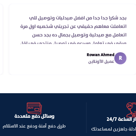
س
بجد شكرا جدا جدا من افضل صيدليات وتوصيل للي
اتعاملت معاهم حقيقي عن تجربتي شخصيه اول مرة
اتعامل مع صيدلية وتوصيل بجمال ده بجد حسن
ورقي في تعامل وسرعه في توصيل منتجي في اقل
من يومين من اسكندرية للقاهره ..
Rowan Ahmed
R
عميل الأونلاين
وسائل دفع متعددة
لساعة 24/7
طرق دفع آمنة ودفع عند الاستلام
ادلة جاهزين لمساعدتك