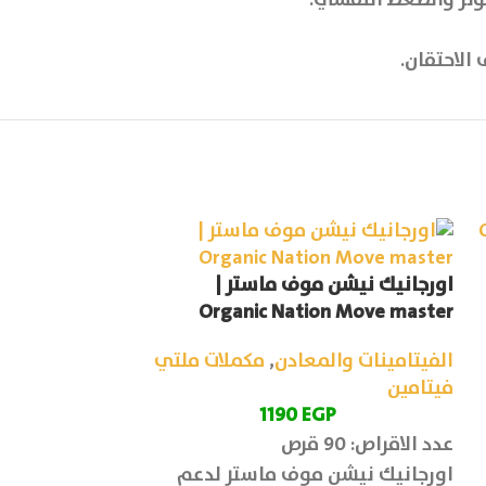
الاحتقان.
اورجانيك نيشن موف ماستر |
اينار ارجنين سيترولين 
Organic Nation Move master
الفيتامينات وا
الفيتامينات والمعادن
,
مكملات ملتي
P
فيتامين
عدد الأقراص: 60 قرص
1190
EGP
يعمل علي دعم 
عدد الاقراص: 90 قرص
والجنسية
اورجانيك نيشن موف ماستر لدعم
ال 