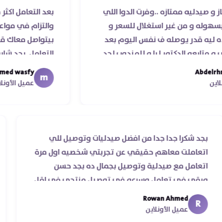
ممتازه ..وفرت الدوا اللي
بعد التعامل اكثر من مرة مع
من غير استغلال للسعر و
والتزام في مواعيد الشحن وا
 يوصله ف نفس اليوم بعد
بيتواصل معاك قمة الذوق 
لدكتور ليا و للمندوب لحد
التعامل. بجد شابووو 👏‏
اء موعد عمله ..فضل يتابع
mohamed wasfy
m
ا جزيلا ليكم
عميل الأونلاين
س
بجد شكرا جدا جدا من افضل صيدليات وتوصيل للي
اتعاملت معاهم حقيقي عن تجربتي شخصيه اول مرة
اتعامل مع صيدلية وتوصيل بجمال ده بجد حسن
ورقي في تعامل وسرعه في توصيل منتجي في اقل
من يومين من اسكندرية للقاهره ..
Rowan Ahmed
R
عميل الأونلاين