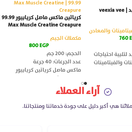
فيكسيا في بيبتايد | veexia vee
كرياتين ماكس ماصل
Max Muscle Creatine Creapure
يتامينات والمعادن
760
مكملات الجيم
800
EGP
الحجم: 200 جم
 لتلبية احتياجات
عدد الجرعات: 40 جرعة
ات والفيتامينات
ماكس ماصل كرياتين كريابيور
ة على مدار اليوم.
لتحسين الأداء وزيادة القدرة على
التمرن لفترات أطول بكفاءة عالية،
آراء العملاء
ويعمل على تقوية العضلات وتسريع
عملية البناء العضلي.
لائنا هي أكبر دليل على جودة خدماتنا ومنتجاتنا.