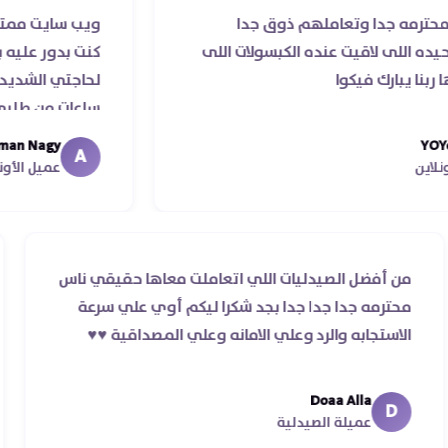
ا وتعاملهم ذوق جدا
ويب سايت ممتاز و صيدليه 
لاقيت عنده الكبسولات اللى
كنت بدور عليه بسهوله و 
 فيكوا
لحاجتي الشديده ليه قدر
ساعات من طلبي و متابعه ا
ما استلمت بالرغم من انته
Abdelrhman Nagy
A
معايا لحد ما استلمت ..شكر
عميل الأونلاين
من أفضل الصيدليات اللي اتعاملت معاها حقيقي نا
ير
محترمه جدا جدا جدا بجد شكرا ليكم أوي علي سرعة
الاستجابه والرد وعلي الامانه وعلي المصداقية ♥️♥️‏
Doaa Alla
D
عميلة الصيدلية