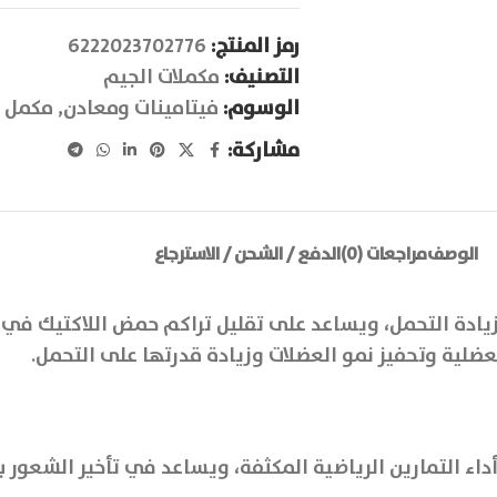
رمز المنتج:
6222023702776
التصنيف:
مكملات الجيم
الوسوم:
فيتامينات ومعادن
,
مكمل 
مشاركة:
الوصف
مراجعات (0)
الدفع / الشحن / الاسترجاع
يادة التحمل، ويساعد على تقليل تراكم حمض اللاكتيك في ا
لعضلية وتحفيز نمو العضلات وزيادة قدرتها على التحمل.
 التمارين الرياضية المكثفة، ويساعد في تأخير الشعور بال