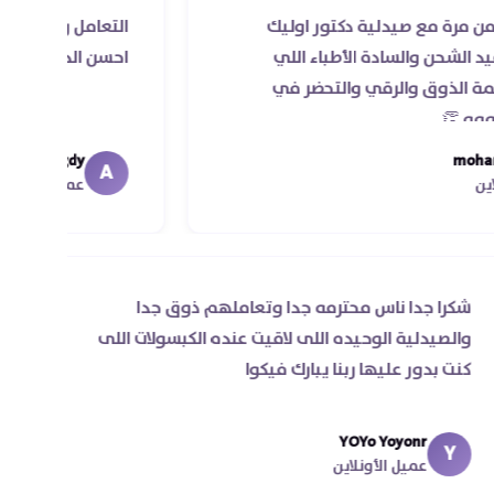
 صيدلية دكتور اوليك
التعامل راقي جدا و الخدمه 
لسادة الأطباء اللي
احسن الدكاتره الي اتعاملت
والرقي والتحضر في
Ahmed Magdy
A
عميل الأونلاين
شكرا جدا ناس محترمه جدا وتعاملهم ذوق جدا
والصيدلية الوحيده اللى لاقيت عنده الكبسولات اللى
كنت بدور عليها ربنا يبارك فيكوا
YOYo Yoyonr
Y
عميل الأونلاين