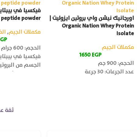
اورجانيك نيشن واي بروتين ايزوليت |
peptide powder
Organic Nation Whey Protein
مكملات الجيم
,
الف
Isolate
EGP
مكملات الجيم
الحجم: 600 جرام
1650
EGP
فيكسيا في بيبتايد
الحجم: 900 جم
الجسم من البروتين
عدد الجرعات: 30 جرعة
والمعادن الأساسي
ثقة عم