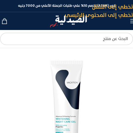
تخطي إلى التنقل
كود (ASLM) لخصم 10% علي طلبات الجملة الأعلي من 7000 جنيه
تخطي إلى المحتوى الرئيسي