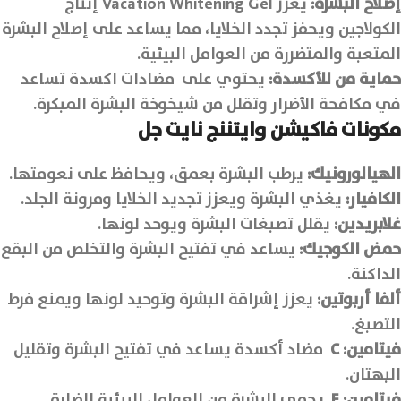
إصلاح البشرة:
يعزز Vacation Whitening Gel إنتاج
الكولاجين ويحفز تجدد الخلايا، مما يساعد على إصلاح البشرة
المتعبة والمتضررة من العوامل البيئية.
حماية من للأكسدة:
يحتوي على مضادات اكسدة تساعد
في مكافحة الأضرار وتقلل من شيخوخة البشرة المبكرة.
مكونات
فاكيشن وايتننج نايت جل
الهيالورونيك:
يرطب البشرة بعمق، ويحافظ على نعومتها.
الكافيار:
يغذي البشرة ويعزز تجديد الخلايا ومرونة الجلد.
غلابريدين:
يقلل تصبغات البشرة ويوحد لونها.
حمض الكوجيك:
يساعد في تفتيح البشرة والتخلص من البقع
الداكنة.
ألفا أربوتين:
يعزز إشراقة البشرة وتوحيد لونها ويمنع فرط
التصبغ.
فيتامين
: C
مضاد أكسدة يساعد في تفتيح البشرة وتقليل
البهتان.
فيتامين
: E
يحمي البشرة من العوامل البيئية الضارة