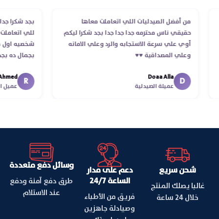
من أفضل الصيدليات اللي اتعاملت معاها
بجد شكرا 
م
حقيقي ناس محترمه جدا جدا جدا بجد شكرا ليكم
للي اتعا
أوي علي سرعة الاستجابه والرد وعلي الامانه
شخصيه او
وعلي المصداقية ♥️♥️‏
بجمال ده
في توصيل
med
Doaa Alla
اسكندرية 
R
D
عميلة الصيدلية
عميل
وسائل دفع متعددة
شحن سريع
دعم على مدار
الساعة 24/7
طرق دفع آمنة ودفع
غالبا يصلك المنتج
عند الاستلام
فريق من الأطباء
خلال 24 ساعة
وصيادلة جاهزين