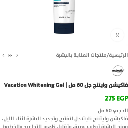
انقر للتكبير
الرئيسية
/
منتجات العناية بالبشرة
فاكيشن وايتنج جل 60 مل | Vacation Whitening Gel
275
EGP
الحجم: 60 مل
فاكيشن وايتننج نايت جل لتفتيح وتجديد البشرة اثناء الليل،
ومنح البشرة ترطيب عميق وتقليل ظهور التجاعيد والخطوط