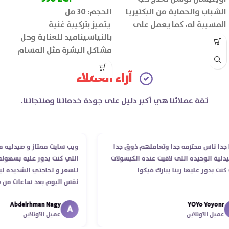
الشباب والحماية من البكتيريا
الحجم: 30 مل
المسببة له، كما يعمل على
يتميز بتركيبة غنية
تهدئة البشرة وتقليل الاحمرار
بالنياسيناميد للعناية وحل
والتهيج بها.
مشاكل البشرة مثل المسام
الواسعة وحب الشباب والبقع
آراء العملاء
الداكنة.
ثقة عملائنا هي أكبر دليل على جودة خدماتنا ومنتجاتنا.
 ناس محترمه جدا وتعاملهم ذوق جدا
ويب سايت ممتاز و صيدليه ممتازه
ة الوحيده اللى لاقيت عنده الكبسولات
اللي كنت بدور عليه بسهوله و م
 بدور عليها ربنا يبارك فيكوا
للسعر و لحاجتي الشديده ليه ق
نفس اليوم بعد ساعات من طلبي
الدكتور ليا و للمندوب لحد ما ا
Abdelrhman Nagy
YOYo Yoyo
انتهاء موعد عمله ..فضل يتابع م
A
يل الأونلاين
عميل الأونلاين
استلمت ..شكرا جزيلا ليكم