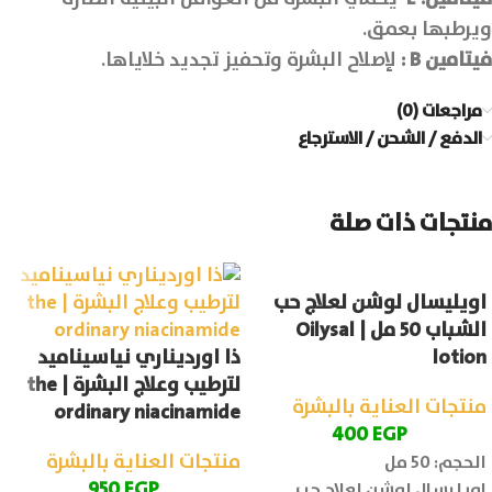
ويرطبها بعمق.
فيتامين
B
:
لإصلاح البشرة وتحفيز تجديد خلاياها.
مراجعات (0)
الدفع / الشحن / الاسترجاع
منتجات ذات صلة
اويليسال لوشن لعلاج حب
الشباب 50 مل | Oilysal
lotion
ذا اورديناري نياسيناميد
لترطيب وعلاج البشرة | the
منتجات العناية بالبشرة
ordinary niacinamide
400
EGP
منتجات العناية بالبشرة
الحجم: 50 مل
950
EGP
اويليسال لوشن لعلاج حب