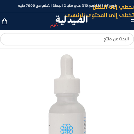
تخطي إلى التنقل
كود (ASLM) لخصم 10% علي طلبات الجملة الأعلي من 7000 جنيه
تخطي إلى المحتوى الرئيسي