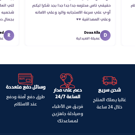
ستلام
حقيقي ناس محترمه جدا جدا جدا بجد شكرا ليكم
للي 
أوي علي سرعة الاستجابه والرد وعلي الامانه
شخصيه
وعلي المصداقية ♥️♥️‏
بجما
في ت
Doaa Alla
اسكند
R
D
عميلة الصيدلية
وسائل دفع متعددة
شحن سريع
دعم على مدار
الساعة 24/7
طرق دفع آمنة ودفع
غالبا يصلك المنتج
عند الاستلام
فريق من الأطباء
خلال 24 ساعة
وصيادلة جاهزين
لمساعدتك