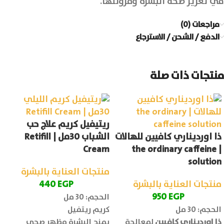
في تعزيز صحة البشرة ومرونتها.
مراجعات (0)
الدفع / الشحن / الاسترجاع
منتجات ذات صلة
ريتيفيل كريم علاج حب
ذا اورديناري كافيين للهالات
الشباب 30مل | Retifill
Cream
| the ordinary caffeine
solution
منتجات العناية بالبشرة
منتجات العناية بالبشرة
EGP
440
950
EGP
الحجم: 30 مل
الحجم: 30 مل
كريم ريتفيل
ذا اورديناري كافيين
لمعالجة
يمنح البشرة مظهر صحي