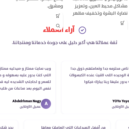
مشاكل محيط العين، وتعزيز
ومشرق.
نضارة البشرة وتخفيف مظهر
يعزز تجديد خلايا البشرة ويحسن
علامات الإجهاد.
ملمسها.
آراء العملاء
ثقة عملائنا هي أكبر دليل على جودة خدماتنا ومنتجاتنا.
 محترمه جدا وتعاملهم ذوق جدا
ويب سايت ممتاز و صيدليه ممتازه ..و
وحيده اللى لاقيت عنده الكبسولات
اللي كنت بدور عليه بسهوله و من غ
 عليها ربنا يبارك فيكوا
للسعر و لحاجتي الشديده ليه قدر ي
نفس اليوم بعد ساعات من طلبي و 
الدكتور ليا و للمندوب لحد ما استلم
Abdelrhman Nagy
YOYo 
انتهاء موعد عمله ..فضل يتابع معايا
A
أونلاين
عميل الأونلاين
استلمت ..شكرا جزيلا ليكم
طلب
من أفضل الصيدليات اللي اتعاملت معاها
بجد ش