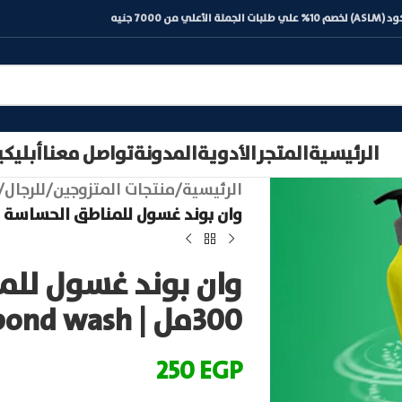
) لخصم 10% علي طلبات الجملة الأعلي من 7000 جنيه
الرئيسية
المتجر
الأدوية
المدونة
تواصل معنا
أبليك
الرئيسية
/
منتجات المتزوجين
/
للرجال
/
وان بوند غسول للمناطق الحساسة رجالي 300مل |  wash
وان بوند غسول للم
300مل | one bond wash
250
EGP