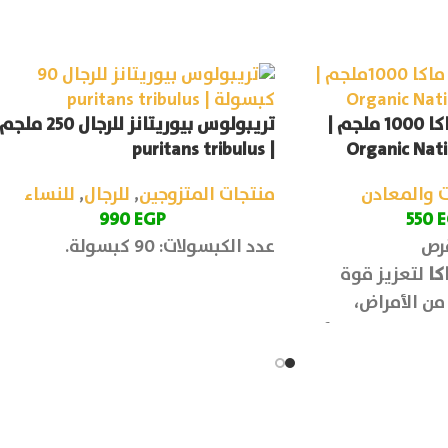
اورجانيك نيشن ماكا 1000 ملجم |
تريبولوس بيوريتانز للرجال 250 ملجم
| puritans tribulus
Organic Nat
ت والمعادن
منتجات المتزوجين
,
للرجال
,
للنساء
990
EGP
550
E
عدد الكبسولات: 90 كبسولة.
كا
لتعزيز قوة
من الأمراض،
اقة وتحسين الأداء
صحة الجنسية ودعم