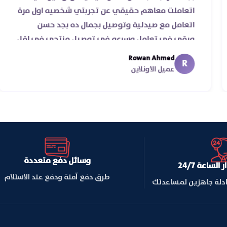
رعة
اتعاملت معاهم حقيقي عن تجربتي شخصيه اول 
‏
اتعامل مع صيدلية وتوصيل بجمال ده بجد حسن
ورقي في تعامل وسرعه في توصيل منتجي في 
من يومين من اسكندرية للقاهره ..
Rowan Ahmed
R
عميل الأونلاين
وسائل دفع متعددة
لساعة 24/7
طرق دفع آمنة ودفع عند الاستلام
ادلة جاهزين لمساعدتك