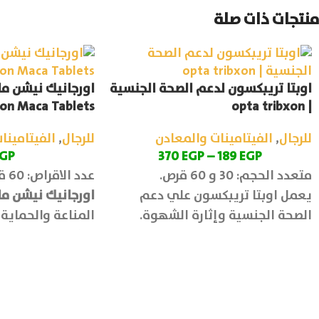
منتجات ذات صلة
اوبتا تريبكسون لدعم الصحة الجنسية
ion Maca Tablets
| opta tribxon
للرجال
,
الفيتامينات والمعادن
للرجال
,
الفيتامينا
GP
370
EGP
–
189
EGP
متعدد الحجم: 30 و 60 قرص.
عدد الاقراص: 60 قرص
يعمل اوبتا تريبكسون علي دعم
اورجانيك نيشن ما
الصحة الجنسية وإثارة الشهوة.
المناعة والحماية 
بالإضافة لدعم الط
البدني وتعزيز ال
صحة العظام.