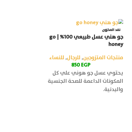
نفد المخزون
جو هني عسل طبيعي 100% | go
lubricant gel
honey
منتجات المتزوج
منتجات المتزوجين
,
للرجال
,
للنساء
مبيعاً
850
EGP
70
EGP
يحتوي عسل جو هوني علي كل
متعدد الأنواع و
المكونات الداعمة للصحة الجنسية
والبدنية.
للرجال والسيدات.
تحتوي العبوة علي 10 أكياس.