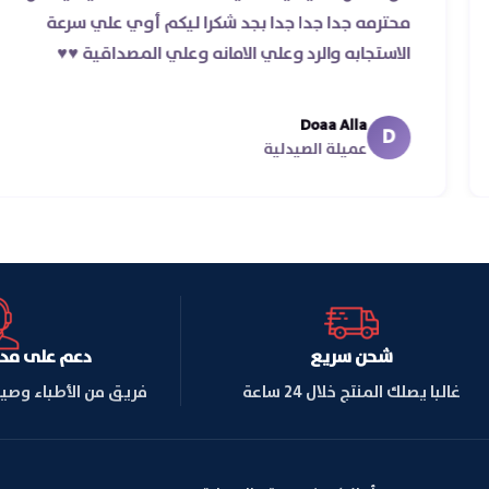
 ده غير
محترمه جدا جدا جدا بجد شكرا ليكم أوي علي س
الاستجابه والرد وعلي الامانه وعلي المصداقية ♥️♥️
Doaa Alla
D
عميلة الصيدلية
شحن سريع
دعم على مدار ا
غالبا يصلك المنتج خلال 24 ساعة
فريق من الأطباء وصي