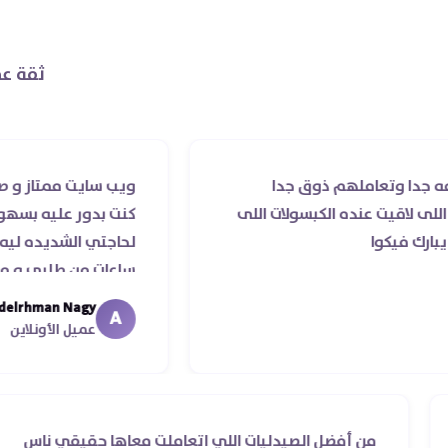
ثقة عم
عاملهم ذوق جدا
ويب سايت ممتاز و صيدليه ممتاز
 عنده الكبسولات اللى
كنت بدور عليه بسهوله و من غي
ا
لحاجتي الشديده ليه قدر يوصل
ساعات من طلبي و متابعه الدكتو
ما استلمت بالرغم من انتهاء مو
Abdelrhman Nagy
A
معايا لحد ما استلمت ..شكرا جزي
عميل الأونلاين
رد
من أفضل الصيدليات اللي اتعاملت معاها حقيق