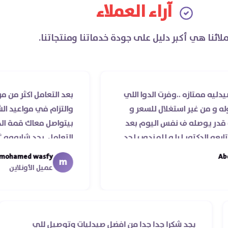
آراء العملاء
لائنا هي أكبر دليل على جودة خدماتنا ومنتجاتنا.
ه ..وفرت الدوا اللي
بعد التعامل اكثر من مرة مع صيد
ر استغلال للسعر و
والتزام في مواعيد الشحن والساد
ه ف نفس اليوم بعد
بيتواصل معاك قمة الذوق والر
ر ليا و للمندوب لحد
التعامل. بجد شابووو 👏‏
عد عمله ..فضل يتابع
mohamed wasfy
m
لا ليكم
عميل الأونلاين
ي ناس
بجد شكرا جدا جدا من افضل صيدليات وتوصيل للي