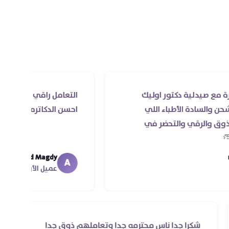
لية دكتور اوليك
التعامل راقي جدا و الخدمه محتر
ة الأطباء اللي
احسن الدكاتره الي اتعاملت معاه
قي والتحضر في
Ahmed Magdy
A
عميل الأونلاين
شكرا جدا ناس محترمه جدا وتعاملهم ذوق جدا