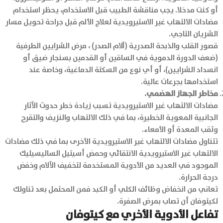
أو كنت مدخلا. يجب مناقشة الطبيب قبل الاستخدام، يحظر استخدام
مضادات الالتهاب غير الاستيرويدية لعلاج الألم قبل جراحة تحويل مسار
الشريان التاجي.
قصور القلب والذبحة الصدرية (آلام الصدر) ، مرض الشرايين الطرفية
(ضعف الدورة الدموية في الساقين أو القدمين بسنجار ضيق أو
انسداد الشرايين)، أو أي نوع من السكتة الدماغية، وخاصة عند
استخدامها بجرعات عالية.
مخاطر الجهاز الهضمي.
مضادات الالتهاب غير الاستيرويدية تسبب زيادة خطر حدوث الآثار
الجانبية المعوية الخطيرة، بما في ذلك الالتهاب والنزيف والتقرح
وثقب المعدة أو الأمعاء.
تتناول مضادات الالتهاب غير الاستيرويدية الأخرى بما في ذلك مضادات
الالتهاب غير الاستيرويدية الانتقائي وحمض أسيتيل الساليسيليك
الموجود في العديد من الأدوية المستخدمة لتخفيف الآلام وخفض
درجة الحرارة.
تعاني من انخفاض وظائف الكلي أو الكبد فمن المحتمل بعد تناولك
لكيتوفان أن تصاب بمرض الصفرة.
تفاعل الأدوية الأخري مع كيتوفان