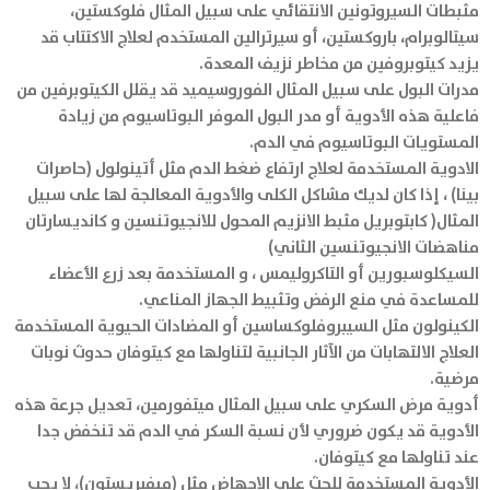
مثبطات السيروتونين الانتقائي على سبيل المثال فلوكستين،
سيتالوبرام، باروكستين، أو سيرترالين المستخدم لعلاج الاكتتاب قد
يزيد كيتوبروفين من مخاطر نزيف المعدة.
مدرات البول على سبيل المثال الفوروسيميد قد يقلل الكيتوبرفين من
فاعلية هذه الأدوية أو مدر البول الموفر البوتاسيوم من زيادة
المستويات البوتاسيوم في الدم.
الادوية المستخدمة لعلاج ارتفاع ضغط الدم مثل أتينولول (حاصرات
بينا) ، إذا كان لديك مشاكل الكلى والأدوية المعالجة لها على سبيل
المثال( كابتوبريل مثبط الانزيم المحول للانجيوتنسين و كانديسارتان
مناهضات الانجيوتنسين الثاني)
السيكلوسبورين أو التاكروليمس ، و المستخدمة بعد زرع الأعضاء
للمساعدة في منع الرفض وتثبيط الجهاز المناعي.
الكينولون مثل السيبروفلوكساسين أو المضادات الحيوية المستخدمة
العلاج الالتهابات من الآثار الجانبية لتناولها مع كيتوفان حدوث نوبات
مرضية.
أدوية مرض السكري على سبيل المثال ميتفورمين، تعديل جرعة هذه
الأدوية قد يكون ضروري لأن نسبة السكر في الدم قد تنخفض جدا
عند تناولها مع كيتوفان.
الأدوية المستخدمة للحث على الاجهاض مثل (ميفبريستون)، لا يجب