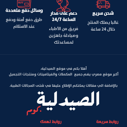
وسائل دفع متعددة
شحن سريع
دعم على مدار
الساعة 24/7
طرق دفع آمنة ودفع
غالبا يصلك المنتج
عند الاستلام
فريق من الأطباء
خلال 24 ساعة
وصيادلة جاهزين
لمساعدتك
أهلا بكم في موقع الصيدلية،
أكبر موقع مصري يضم جميع المكملات والفيتامينات ومنتجات التجميل
بالإضافة الي مقالات يمكنكم الإطلاع عليها في شتى المجالات الطبية.
روابط سريعة
روابط تهمك