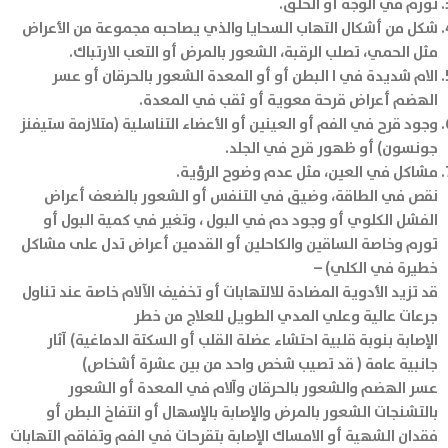
تورم في الوجه أو الحلق.
شكل من أشكال التهاب السحايا والذي يصاحبه مجموعة من الأعراض
مثل الحمي، تصلب الرقبة، الشعور بالمرض أو التعب الارتباك.
الام شديدة في ا البطن أو أو المعدة الشعور بالحرقان أو عسر
الهضم أعراض قرحة معوية أو ثقب في المعدة.
وجود قرح في الفم أو العينين أو الأعضاء التناسلية (متلازمة ستيفنز
جونسون) أو ظهور قرح في الجلد.
مشاكل في العين، مثل عدم وضوح الرؤية.
نقص في الطاقة، وضيق في التنفس أو الشعور بالضعف أعراض
الفشل الكلوي أو وجود دم في البول ، وتغير في كمية البول أو
تورم وخاصة الساقين والكاحلين أو القدمين أعراض تدل على مشاكل
خطيرة في الكلي) –
قد تزيد الأدوية المضادة للالتهابات أو تخفيف الآلام خاصة عند تناول
جرعات عالية وعلي المدي الطويل للعلاج من خطر
الإصابة بنوبة قلبية احتشاء عضلة القلب أو السكتة الدماغية) آثار
جانبية عامة ( قد تصيب شخص واحد من بين عشرة أشخاص)
عسر الهضم والشعور بالحرقان وآلام في المعدة أو الشعور
بالتشنجات الشعور بالمرض والإصابة بالإسهال أو انتفاخ البطن أو
فقدان الشهية أو الامساك الإصابة بتقرحات في الفم وتفاقم التهابات