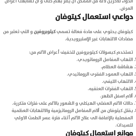
الدواء للآخرين لأنه من الممكن أن يضر بهم حتى و ان تشابهت أعراض
المرض.
دواعي استعمال كيتوفان
كيتوفان يحتوي على مادة فعالة تسمي
كيتوبروفين
و التي تعتبر من
مضادات الالتهابات غير الإستيرويدية.
تستخدم كبسولات كيتوبروفين لتخفيف أعراض الألم من:
التهاب المفاصل الروماتويدي.
هشاشة العظام.
التهاب العمود الفقرى الروماتيدي.
الالتهاب الليفي.
التهاب الفقرات العنقيه.
آلام اسفل الظهر.
حالات الألم العضلي الهيكلي و الشعور بالألم على فترات متكررة.
يقتل كيتوفان من آلام المفاصل الروماتيزمية والالتهابات العظمية
المفصلية بالإضافة الى علاج الألم أثناء فترة عسر الطمث الاولي
للسيدات.
موانع استعمال كيتوفان