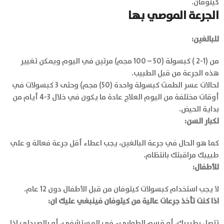
كيتوفان.
الجرعة الموصي بها
للبالغين:
من (1-2 ) كبسولة (50 – 100 مجم) مرتين في اليوم ويمكن تغيير
هذه الجرعة من قبل الطبيب.
لحالات عسر الطمث كبسولة واحدة (50) مجم) وحتى 3 كبسولات في
أوقات مختلفة من اليوم العلاج عادة ما يكون في خلال 3-4 أيام من
بداية الحيض.
لكبار السن:
كما هو الحال في جرعة البالغين، يجب اعطاء أقل جرعة فعالة و علي
طبيبك مراقبتك بانتظام.
للأطفال:
لا يجب استخدام كبسولات كيتوفان من قبل الأطفال دون 12 عام.
اذا كنت تأخذ جرعات عالية من كيتوفان فينبغي عليك ان:
تتصل بطبيبك، أو قسم الطوارىء في المستشفي، أو بالصيدلي اذا