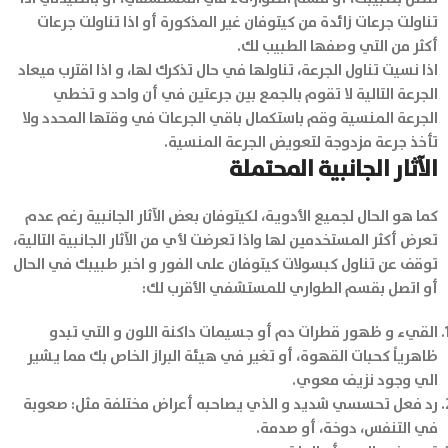
تناولت جرعات زائدة من كيتوفان غير المذكورة أو اذا تناولت جرعات
أكثر من التي وصفها الطبيب لك.
اذا نسيت تناول الجرعة، تناولها في حال تذكرك لها، و اذا اقترب ميعاد
الجرعة التالية لا تقوم بالجمع بين جرعتين في أن واحد و تخطي
الجرعة المنسية وقم باستكمال باقي الجرعات في وقتها المحدد ولا
تأخذ جرعة مزدوجة لتعويض الجرعة المنسية.
الآثار الجانبية المحتملة
كما هو الحال لجميع الأدوية، لكيتوفان بعض الآثار الجانبية رغم عدم
تعرض أكثر المستخدمين لها واذا تعرضت لأي من الآثار الجانبية التالية،
توقف عن تناول كبسولات كيتوفان على الفور و اخبر طبيبك في الحال
أو اتصل بقسم الطواري للمستشفي الأقرب لك:
القيء و ظهور قطرات دم أو جسيمات داكنة اللون و التي تبدو
ظاهرياً كحبات القهوة، أو تغير في هيئة البراز الخاص بك مما يشير
الي وجود نزيف معوي.
رد فعل تحسسي شديد و الذي يصاحبه أعراض مختلفة مثل: صعوبة
في التنفس، دوخة، أو صدمة.