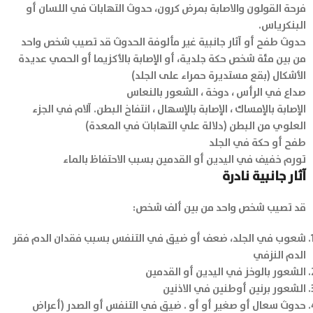
فرحة القولون والاصابة بمرض كرون، حدوث التهابات في اللسان أو
البنكرياس.
حدوث طفح أو آثار جانبية غير مألوفة الحدوث قد تصيب شخص واحد
من بين مئة شخص حكة جلدية، أو الإصابة بالأكزيما أو الحمي عديدة
الأشكال (بقع مستديرة حمراء على الجلد)
صداع في الرأس ، دوخة ، الشعور بالنعاس
الإصابة بالإمساك ، الإصابة بالإسهال ، انتفاخ البطن. آلام في الجزء
العلوي من البطن (دلالة علي التهابات في المعدة)
طفح أو حكة في الجلد
تورم خفيف في اليدين أو القدمين بسبب الاحتفاظ بالماء
آثار جانبية نادرة
قد تصيب شخص واحد من بين ألف شخص:
شعوب في الجلد، ضعف أو ضيق في التنفس بسبب فقدان الدم فقر
الدم النزفي
الشعور بالوخز في اليدين أو القدمين
الشعور برنين أوطنين في الاذنين
حدوث سعال أو صغير أو أو . ضيق في التنفس أو الصدر (أعراض