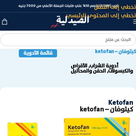
تخطي إلى التنقل
كود (ASLM) لخصم 10% علي طلبات الجملة الأعلي من 7000 جنيه
تخطي إلى المحتوى الرئيسي
كيتوفان – ketofan
قائمة الأدوية
أدوية الشراب
,
الأقراص
والكبسولات
,
الحقن والمحاليل
Ketofan
كيتوفان – ketofan