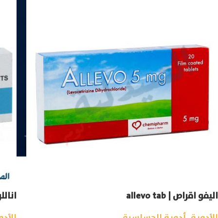
اليفو اقراص | allevo tab
اناللر