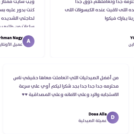
وتعاملهم ذوق جدا
ويب سايت ممتاز و صيدليه ممت
يت عنده الكبسولات اللى
كنت بدور عليه بسهوله و من 
يكوا
لحاجتي الشديده ليه قدر يو
ساعات من طلبي و متابعه الدك
ما استلمت بالرغم من انتهاء 
Abdelrhman Nagy
A
معايا لحد ما استلمت ..شكرا ج
عميل الأونلاين
من أفضل الصيدليات اللي اتعاملت معاها حقيقي 
ه غير
محترمه جدا جدا جدا بجد شكرا ليكم أوي علي سرع
الاستجابه والرد وعلي الامانه وعلي المصداقية ♥️♥️‏
Doaa Alla
D
عميلة الصيدلية