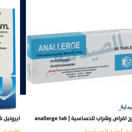
ج اقراص وشراب للحساسية | anallerge tab
ايرونيل شراب