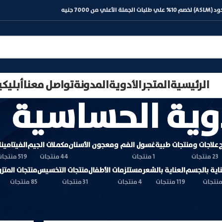
) لخصم 10% علي طلبات الجملة الأعلي من 7000 جنيه
الرئيسية
المتجر
الأدوية
المدونة
تواصل معنا
أبليك
وية الحساسية
ج
علاجات ومنتجات طبية
غسول الفم ومعجون الأسنان
مكملات الجيم
الفيتامين
23 منتجات
1 منتجات
44 منتجات
519 منتجات
ناية بالجسم
العناية بالشعر
مستلزمات الأطفال
منتجات التخسيس
منتجات المتز
119 منتجات
4 منتجات
31 منتجات
85 منتجات
إظهار
9
12
18