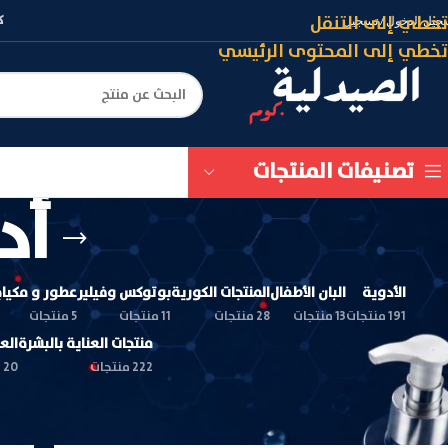
تخطي إلى التنقل
كود (ASLM
جيل الدخول / تسجيل
تخطي إلى المحتوى الرئيسي
تصنيفات المنتجات
أد
الأدوية
البان الأطفال
المنتجات الكورية
بوتوكس وفيلير
عطور و مكيا
191 منتجات
13 منتجات
28 منتجات
11 منتجات
5 منتجات
منتجات العناية بالبشرة
الع
222 منتجات
20 منتجات
الرئيسية
/
الأدوية
/
أدوية الحساسية