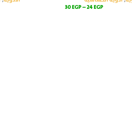
ية
,
أدوية الحساسية
الأدوية
,
أ
30
EGP
–
24
EGP