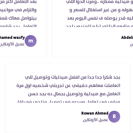
ازه ..وفرت الدوا اللي
بعد التعامل اكثر من مرة مع ص
غير استغلال للسعر و
والتزام في مواعيد الشحن والس
صله ف نفس اليوم بعد
بيتواصل معاك قمة الذوق وا
تور ليا و للمندوب لحد
التعامل. بجد شابووو 👏‏
موعد عمله ..فضل يتابع
mohamed wasfy
m
زيلا ليكم
عميل الأونلاين
ناس
بجد شكرا جدا جدا من افضل صيدليات وتوصيل للي
ة
اتعاملت معاهم حقيقي عن تجربتي شخصيه اول مر
اتعامل مع صيدلية وتوصيل بجمال ده بجد حسن
ورقي في تعامل وسرعه في توصيل منتجي في اق
من يومين من اسكندرية للقاهره ..
Rowan Ahmed
R
عميل الأونلاين