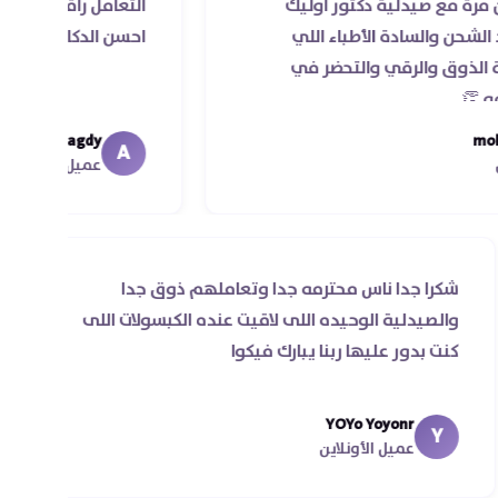
يدلية دكتور اوليك
التعامل راقي جدا و الخدمه مح
ادة الأطباء اللي
احسن الدكاتره الي اتعاملت مع
لرقي والتحضر في
Ahmed Magdy
A
عميل الأونلاين
شكرا جدا ناس محترمه جدا وتعاملهم ذوق جدا
ة
والصيدلية الوحيده اللى لاقيت عنده الكبسولات اللى
كنت بدور عليها ربنا يبارك فيكوا
ل
YOYo Yoyonr
Y
عميل الأونلاين