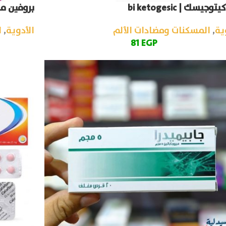
وجيسك | bi ketogesic
بروفين مسكن 
ية
,
المسكنات ومضادات الألم
الأدوية
,
ا
81
EGP