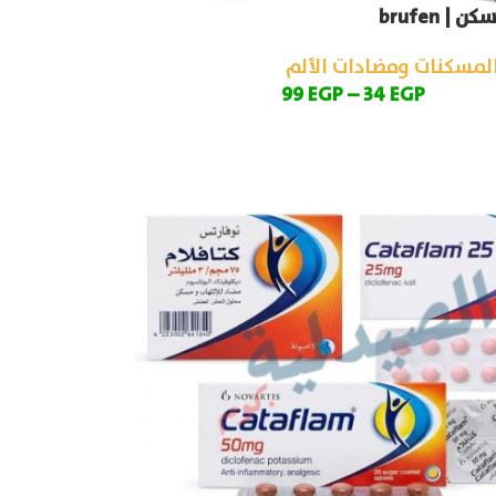
| brufen
لمسكنات ومضادات الألم
99
EGP
–
34
EGP