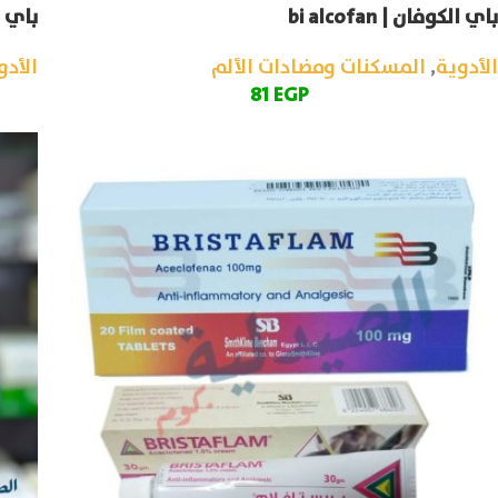
باي الكوفان | bi alcofan
باي كيت
الأدوية
,
المسكنات ومضادات الألم
الأدو
81
EGP