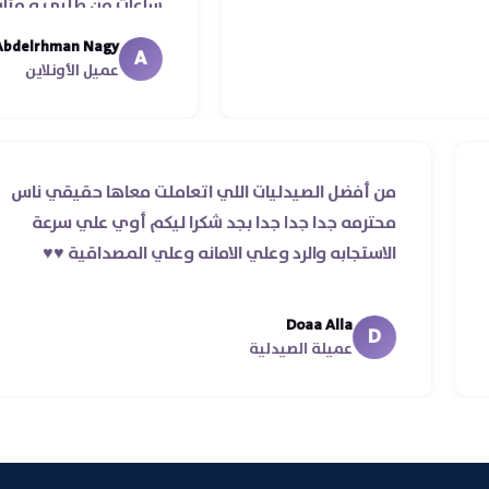
ساعات من طلبي و متابعه الدكتور ليا و لل
ما استلمت بالرغم من انتهاء موعد عمله ..
Abdelrhman Nagy
A
معايا لحد ما استلمت ..شكرا جزيلا ليكم
عميل الأونلاين
 الطلب والرد
من أفضل الصيدليات اللي اتعاملت م
ام الأوردر ده غير
محترمه جدا جدا جدا بجد شكرا ليكم 
الاستجابه والرد وعلي الامانه وعلي الم
Doaa Alla
D
عميلة الصيدلية