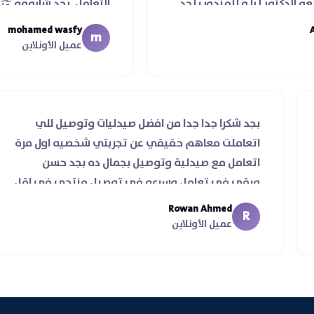
مندوب لحد
التعامل. بجد شابووو 👏‏
فضل يتابع
mohamed wasfy
m
عميل الأونلاين
عاها حقيقي ناس
بجد شكرا جدا جدا من افضل صيدليات و
أوي علي سرعة
اتعاملت معاهم حقيقي عن تجربتي ش
صداقية ♥️♥️‏
اتعامل مع صيدلية وتوصيل بجمال ده
ورقي في تعامل وسرعه في توصيل 
من يومين من اسكندرية للقاهره ..
Rowan Ahmed
R
عميل الأونلاين