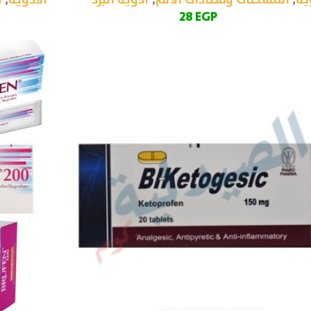
ية
,
المسكنات ومضادات الألم
,
أدوية البرد
الأدوية
,
ا
28
EGP