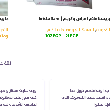
بريستافلام اقراص وكريم | bristaflam
جابيمي
الأدوية
,
المسكنات ومضادات الألم
الأدو
EGP
21
–
EGP
102
ومثب
ثقة عم
ق جدا
ويب سايت ممتاز و صيدليه ممتازه ..وفرت ا
سولات اللى
كنت بدور عليه بسهوله و من غير استغلال 
لحاجتي الشديده ليه قدر يوصله ف نفس ا