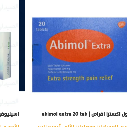
سترا اقراص | abimol extra 20 tab
اسيليوفيناز 100 مجم 20 قرص | tab