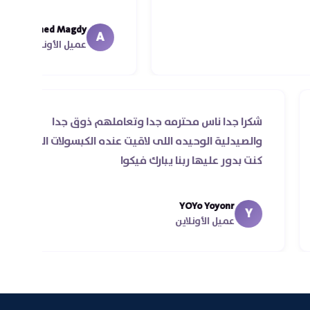
Ahmed Magdy
A
عميل الأونلاين
توصيل للي
شكرا جدا ناس محترمه جدا وتعاملهم ذ
خصيه اول مرة
والصيدلية الوحيده اللى لاقيت عنده الك
 بجد حسن
كنت بدور عليها ربنا يبارك فيكوا
منتجي في اقل
YOYo Yoyonr
Y
عميل الأونلاين