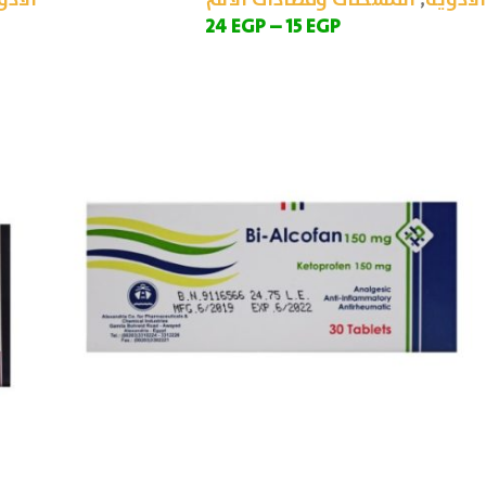
الأدوية
,
المسكنات ومضادات الألم
الأدو
24
EGP
–
15
EGP