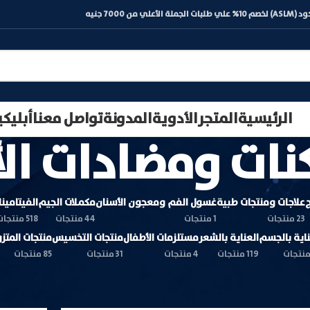
) لخصم 10% علي طلبات الجملة الأعلي من 7000 جنيه
الرئيسية
المتجر
الأدوية
المدونة
تواصل معنا
أبليك
ات ومضادات الأ
ج
علاجات ومنتجات طبية
غسول الفم ومعجون الأسنان
مكملات الجيم
الفيتامين
23 منتجات
1 منتجات
44 منتجات
518 منتجات
ناية بالجسم
العناية بالشعر
مستلزمات الأطفال
منتجات التخسيس
منتجات المتز
119 منتجات
4 منتجات
31 منتجات
85 منتجات
إظهار
9
12
18