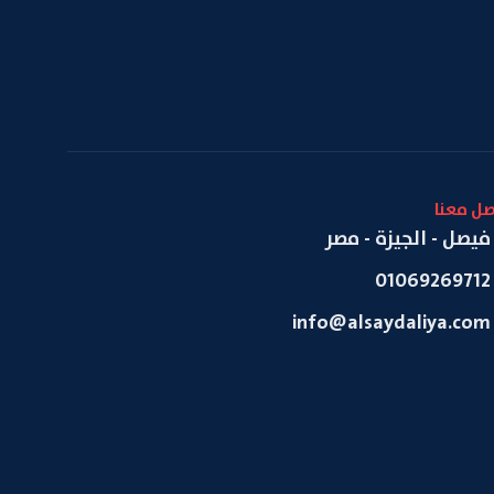
صل معنا
فيصل - الجيزة - مصر
01069269712
info@alsaydaliya.com