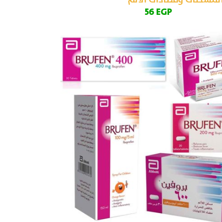
لمسكنات ومضادات الألم
56
EGP