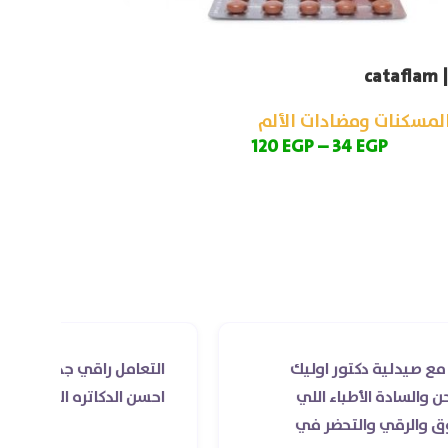
ca
لمسكنات ومضادات الألم
120
EGP
–
34
EGP
وليك
التعامل راقي جدا و الخدمه محترمه و دكتور
اللي
احسن الدكاتره الي اتعاملت معاهم
 في