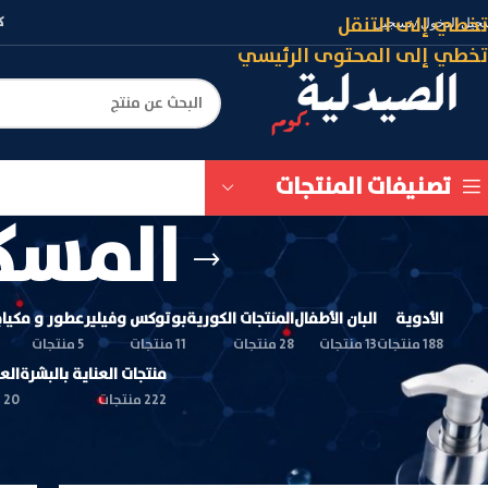
تخطي إلى التنقل
كود (ASLM
جيل الدخول / تسجيل
تخطي إلى المحتوى الرئيسي
تصنيفات المنتجات
المسكن
الأدوية
البان الأطفال
المنتجات الكورية
بوتوكس وفيلير
عطور و مكيا
188 منتجات
13 منتجات
28 منتجات
11 منتجات
5 منتجات
منتجات العناية بالبشرة
الع
222 منتجات
20 منتجات
الرئيسية
/
الأدوية
/
المسكنات ومضادات الألم