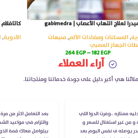
درا لعلاج التهاب الأعصاب | gabimedra
كاتافلام | taflam
ية
,
المسكنات ومضادات الألم
,
منبهات
الأدوية
,
ا
طات الجهاز العصبي
264
EGP
–
182
EGP
آراء العملاء
لائنا هي أكبر دليل على جودة خدماتنا ومنتجاتنا.
لدوا اللي
بعد التعامل اكثر من مرة مع صيدلية دكتور ا
للسعر و
والتزام في مواعيد الشحن والسادة الأطباء 
ليوم بعد
بيتواصل معاك قمة الذوق والرقي والتحضر