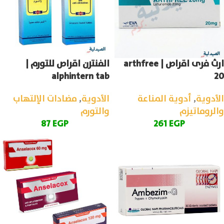
ارث فرى اقراص | arthfree
الفنترن اقراص للتورم |
alphintern tab
20
الأدوية
,
أدوية المناعة
الأدوية
,
مضادات الإلتهاب
والروماتيزم
والتورم
87
EGP
261
EGP