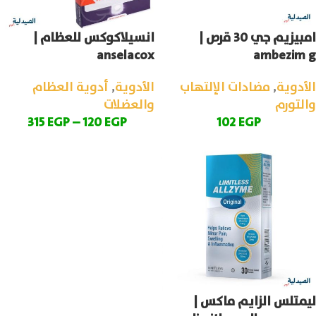
امبيزيم جي 30 قرص |
انسيلاكوكس للعظام |
anselacox
ambezim g
الأدوية
,
مضادات الإلتهاب
الأدوية
,
أدوية العظام
والتورم
والعضلات
315
EGP
–
120
EGP
102
EGP
ليمتلس الزايم ماكس |