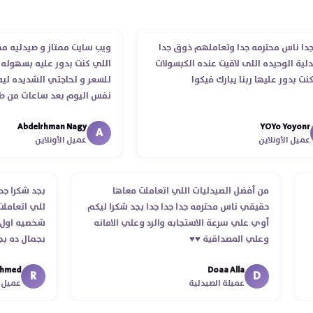
 ناس محترمه جدا وتعاملهم ذوق جدا
ويب سايت ممتاز و صيدليه ممتازه
 الوحيده اللى لاقيت عنده الكبسولات
اللي كنت بدور عليه بسهوله و م
بدور عليها ربنا يبارك فيكوا
للسعر و لحاجتي الشديده ليه قد
نفس اليوم بعد ساعات من طلبي
الدكتور ليا و للمندوب لحد ما اس
Abdelrhman Nagy
YOYo Yoy
انتهاء موعد عمله ..فضل يتابع مع
A
ل الأونلاين
عميل الأونلاين
استلمت ..شكرا جزيلا ليكم
من أفضل الصيدليات اللي اتعاملت معاها
بجد شكرا
ام
حقيقي ناس محترمه جدا جدا جدا بجد شكرا ليكم
للي اتع
أوي علي سرعة الاستجابه والرد وعلي الامانه
شخصيه او
وعلي المصداقية ♥️♥️‏
بجمال د
في توصي
ed
Doaa Alla
اسكندرية
R
D
عميلة الصيدلية
عمي