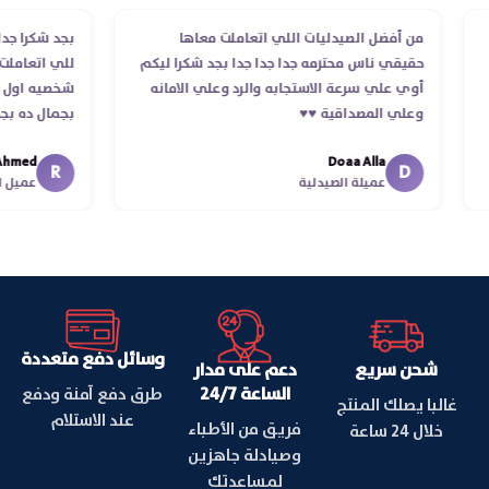
من أفضل الصيدليات اللي اتعاملت معاها
بجد شكرا
ام
حقيقي ناس محترمه جدا جدا جدا بجد شكرا ليكم
للي اتع
أوي علي سرعة الاستجابه والرد وعلي الامانه
شخصيه او
وعلي المصداقية ♥️♥️‏
بجمال د
في توصي
ed
Doaa Alla
اسكندرية 
R
D
عميلة الصيدلية
عمي
وسائل دفع متعددة
شحن سريع
دعم على مدار
الساعة 24/7
طرق دفع آمنة ودفع
غالبا يصلك المنتج
عند الاستلام
فريق من الأطباء
خلال 24 ساعة
وصيادلة جاهزين
لمساعدتك