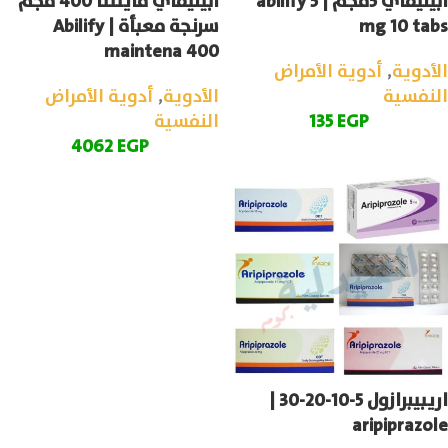
ابيليفاي 5مجم | abilify 5
ابيليفاي ماينتنا 400 مجم
mg 10 tabs
سرنجة معبأة | Abilify
maintena 400
الأدوية
,
أدوية الأمراض
النفسية
الأدوية
,
أدوية الأمراض
EGP
135
النفسية
4062
EGP
اريبيبرازول 5-10-20-30 |
aripiprazole