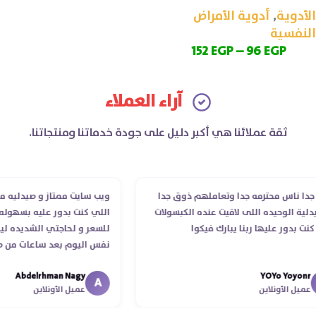
الأدوية
,
أدوية الأمراض
النفسية
152
EGP
–
96
EGP
آراء العملاء
ثقة عملائنا هي أكبر دليل على جودة خدماتنا ومنتجاتنا.
 ناس محترمه جدا وتعاملهم ذوق جدا
ويب سايت ممتاز و صيدليه ممتازه
 الوحيده اللى لاقيت عنده الكبسولات
اللي كنت بدور عليه بسهوله و م
بدور عليها ربنا يبارك فيكوا
للسعر و لحاجتي الشديده ليه ق
نفس اليوم بعد ساعات من طلبي
الدكتور ليا و للمندوب لحد ما ا
Abdelrhman Nagy
YOYo Yoy
انتهاء موعد عمله ..فضل يتابع مع
A
ل الأونلاين
عميل الأونلاين
استلمت ..شكرا جزيلا ليكم