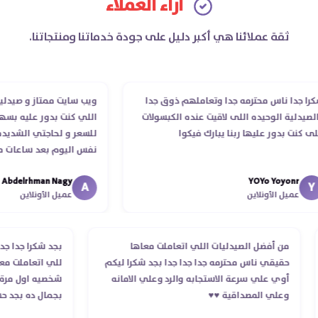
آراء العملاء
ثقة عملائنا هي أكبر دليل على جودة خدماتنا ومنتجاتنا.
 جدا ناس محترمه جدا وتعاملهم ذوق جدا
ويب سايت ممتاز و صيدليه مم
دلية الوحيده اللى لاقيت عنده الكبسولات
اللي كنت بدور عليه بسهوله
كنت بدور عليها ربنا يبارك فيكوا
للسعر و لحاجتي الشديده لي
نفس اليوم بعد ساعات من ط
الدكتور ليا و للمندوب لحد 
Abdelrhman Nagy
YOYo Yoyonr
انتهاء موعد عمله ..فضل يتاب
A
عميل الأونلاين
عميل الأونلاين
استلمت ..شكرا جزيلا ليكم
من أفضل الصيدليات اللي اتعاملت معاها
بجد شكرا جدا
حقيقي ناس محترمه جدا جدا جدا بجد شكرا ليكم
للي اتعاملت
أوي علي سرعة الاستجابه والرد وعلي الامانه
شخصيه اول مر
وعلي المصداقية ♥️♥️‏
بجمال ده بج
في توصيل من