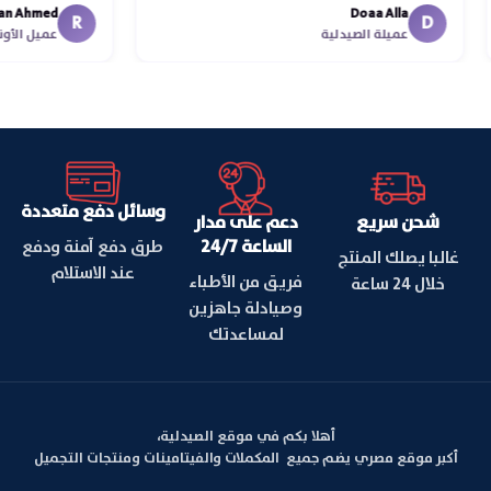
 Ahmed
Doaa Alla
اسكندرية للقا
R
D
عميلة الصيدلية
عميل ال
وسائل دفع متعددة
شحن سريع
دعم على مدار
الساعة 24/7
طرق دفع آمنة ودفع
غالبا يصلك المنتج
عند الاستلام
فريق من الأطباء
خلال 24 ساعة
وصيادلة جاهزين
لمساعدتك
أهلا بكم في موقع الصيدلية،
أكبر موقع مصري يضم جميع المكملات والفيتامينات ومنتجات التجميل