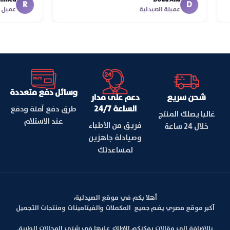
اسكندرية ل
R
D
عميلة الصيدلية
عميل
وسائل دفع متعددة
شحن سريع
دعم على مدار
الساعة 24/7
طرق دفع آمنة ودفع
غالبا يصلك المنتج
عند الاستلام
فريق من الأطباء
خلال 24 ساعة
وصيادلة جاهزين
لمساعدتك
أهلا بكم في موقع الصيدلية،
أكبر موقع مصري يضم جميع المكملات والفيتامينات ومنتجات التجميل
بالإضافة الي مقالات يمكنكم الإطلاع عليها في شتى المجالات الطبية.