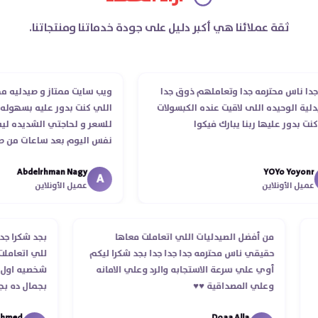
ثقة عملائنا هي أكبر دليل على جودة خدماتنا ومنتجاتنا.
ا ناس محترمه جدا وتعاملهم ذوق جدا
ويب سايت ممتاز و صيدليه ممتاز
ة الوحيده اللى لاقيت عنده الكبسولات
اللي كنت بدور عليه بسهوله و 
 بدور عليها ربنا يبارك فيكوا
للسعر و لحاجتي الشديده ليه ق
نفس اليوم بعد ساعات من طلب
الدكتور ليا و للمندوب لحد ما 
Abdelrhman Nagy
YOYo Yoyo
انتهاء موعد عمله ..فضل يتابع م
A
يل الأونلاين
عميل الأونلاين
استلمت ..شكرا جزيلا ليكم
من أفضل الصيدليات اللي اتعاملت معاها
بجد شكرا 
م
حقيقي ناس محترمه جدا جدا جدا بجد شكرا ليكم
للي اتعا
أوي علي سرعة الاستجابه والرد وعلي الامانه
شخصيه اول
وعلي المصداقية ♥️♥️‏
بجمال ده
في توصيل
med
Doaa Alla