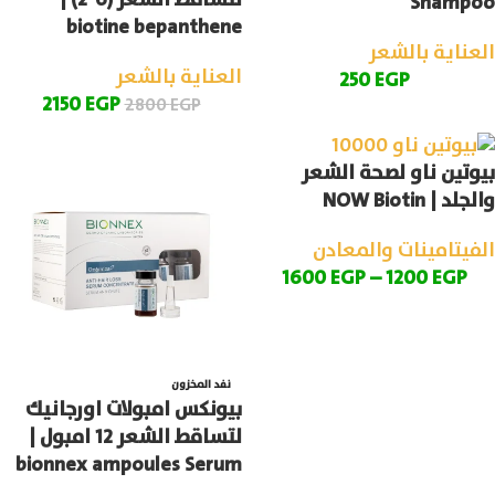
لتساقط الشعر (6*2) |
Shampoo
biotine bepanthene
العناية بالشعر
العناية بالشعر
250
EGP
2150
EGP
2800
EGP
بيوتين ناو لصحة الشعر
والجلد | NOW Biotin
الفيتامينات والمعادن
1600
EGP
–
1200
EGP
نفد المخزون
بيونكس امبولات اورجانيك
لتساقط الشعر 12 امبول |
bionnex ampoules Serum