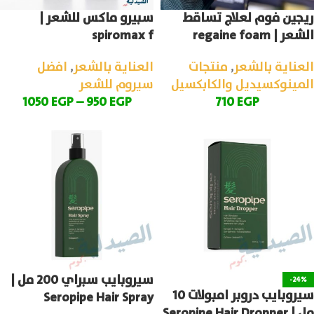
ريجين فوم لعلاج تساقط
سبيرو ماكس للشعر |
الشعر | regaine foam
spiromax f
العناية بالشعر
,
منتجات
العناية بالشعر
,
افضل
المينوكسيديل والكابكسيل
سيروم للشعر
1050
EGP
–
950
EGP
710
EGP
سيروبايب سبراي 200 مل |
-24%
سيروبايب دروبر امبولات 10
Seropipe Hair Spray
مل | Seropipe Hair Dropper