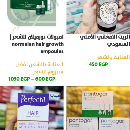
الزيت الافغاني الأصلي
امبولات نورميلان للشعر |
السعودي
normelan hair growth
ampoules
العناية بالشعر
EGP
450
العناية بالشعر
,
افضل
سيروم للشعر
1030
EGP
–
600
EGP