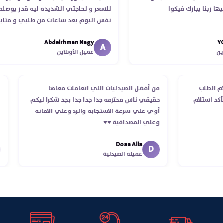
ارك فيكوا
للسعر و لحاجتي الشديده ليه قدر يوصله ف
نفس اليوم بعد ساعات من طلبي و متابعه
الدكتور ليا و للمندوب لحد ما استلمت بالرغم من
Abdelrhman Nagy
انتهاء موعد عمله ..فضل يتابع معايا لحد ما
A
عميل الأونلاين
استلمت ..شكرا جزيلا ليكم
ه من استلام الطلب
من أفضل الصيدليات اللي اتعاملت معاها
 ولحد التأكد استلام
حقيقي ناس محترمه جدا جدا جدا بجد شكرا ليكم
رقي
أوي علي سرعة الاستجابه والرد وعلي الامانه
وعلي المصداقية ♥️♥️‏
Doaa Alla
D
عميلة الصيدلية