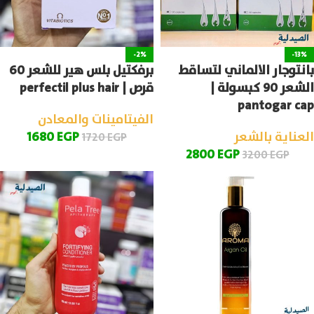
-2%
-13%
بانتوجار الالماني لتساقط
برفكتيل بلس هير للشعر 60
الشعر 90 كبسولة |
قرص | perfectil plus hair
pantogar cap
الفيتامينات والمعادن
العناية بالشعر
EGP
1680
1720
EGP
2800
EGP
3200
EGP