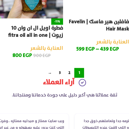
فافلين هير ماسك | Favelin
-11%
فطرة اويل ال ان وان 10
Hair Mask
زيوت | fitra oil all in one
العناية بالشعر
العناية بالشعر
599
EGP
–
439
EGP
800
EGP
900
EGP
→
3
2
1
آراء العملاء
ثقة عملائنا هي أكبر دليل على جودة خدماتنا ومنتجاتنا.
تعاملهم ذوق جدا
ويب سايت ممتاز و صيدليه ممتازه ..وفرت الدوا
يت عنده الكبسولات
اللي كنت بدور عليه بسهوله و من غير استغلال