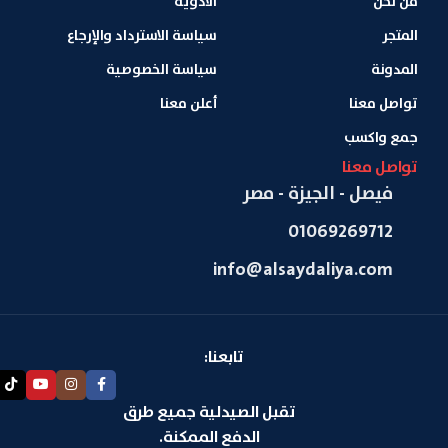
من نحن
الادوية
المتجر
سياسة الاسترداد والإرجاع
المدونة
سياسة الخصوصية
تواصل معنا
أعلن معنا
جمع واكسب
تواصل معنا
فيصل - الجيزة - مصر
01069269712
info@alsaydaliya.com
تابعنا:
تقبل الصيدلية جميع طرق
الدفع الممكنة.