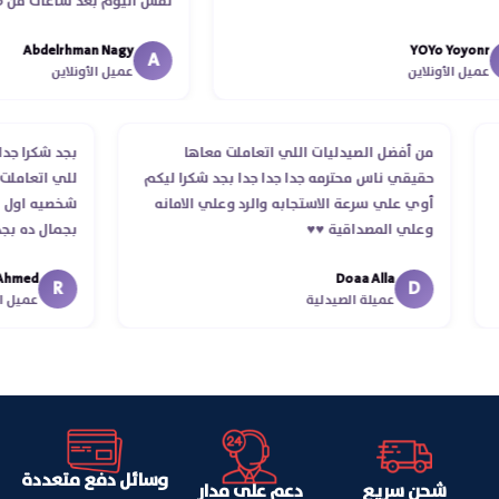
نفس اليوم بعد ساعات من طلب
الدكتور ليا و للمندوب لحد ما 
Abdelrhman Nagy
YOYo Yoyo
انتهاء موعد عمله ..فضل يتابع م
A
يل الأونلاين
عميل الأونلاين
استلمت ..شكرا جزيلا ليكم
من أفضل الصيدليات اللي اتعاملت معاها
بجد شكرا 
م
حقيقي ناس محترمه جدا جدا جدا بجد شكرا ليكم
للي اتعا
أوي علي سرعة الاستجابه والرد وعلي الامانه
شخصيه اول
وعلي المصداقية ♥️♥️‏
بجمال ده
في توصيل
med
Doaa Alla
اسكندرية ل
R
D
عميلة الصيدلية
عميل
وسائل دفع متعددة
شحن سريع
دعم على مدار