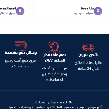
في توصيل منت
n Ahmed
Doaa Alla
اسكندرية للقاهر
R
D
عميلة الصيدلية
عميل الأو
وسائل دفع متعددة
شحن سريع
دعم على مدار
الساعة 24/7
طرق دفع آمنة ودفع
غالبا يصلك المنتج
عند الاستلام
فريق من الأطباء
خلال 24 ساعة
وصيادلة جاهزين
لمساعدتك
أهلا بكم في موقع الصيدلية،
أكبر موقع مصري يضم جميع المكملات والفيتامينات ومنتجات التجميل