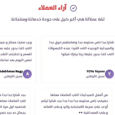
آراء العملاء
ثقة عملائنا هي أكبر دليل على جودة خدماتنا ومنتجاتنا.
ا جدا ناس محترمه جدا وتعاملهم ذوق جدا
ويب سايت ممتاز و صيدليه 
صيدلية الوحيده اللى لاقيت عنده الكبسولات
اللي كنت بدور عليه بسهول
ى كنت بدور عليها ربنا يبارك فيكوا
للسعر و لحاجتي الشديده 
نفس اليوم بعد ساعات من
الدكتور ليا و للمندوب لح
Abdelrhman Nagy
YOYo Yoyonr
انتهاء موعد عمله ..فضل يت
A
عميل الأونلاين
عميل الأونلاين
استلمت ..شكرا جزيلا ليكم
من أفضل الصيدليات اللي اتعاملت معاها
بجد شكرا جدا ج
حقيقي ناس محترمه جدا جدا جدا بجد شكرا ليكم
للي اتعاملت م
أوي علي سرعة الاستجابه والرد وعلي الامانه
شخصيه اول مرة
وعلي المصداقية ♥️♥️‏
بجمال ده بجد 