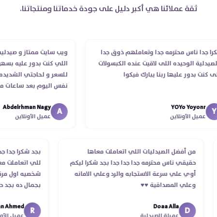
ثقة عملائنا هي أكبر دليل على جودة خدماتنا ومنتجاتنا.
جدا ناس محترمه جدا وتعاملهم ذوق جدا
ويب سايت ممتاز و صيدليه مم
دلية الوحيده اللى لاقيت عنده الكبسولات
اللي كنت بدور عليه بسهوله
كنت بدور عليها ربنا يبارك فيكوا
للسعر و لحاجتي الشديده لي
نفس اليوم بعد ساعات من ط
الدكتور ليا و للمندوب لحد 
Abdelrhman Nagy
YOYo Yoyonr
انتهاء موعد عمله ..فضل يتاب
A
عميل الأونلاين
عميل الأونلاين
استلمت ..شكرا جزيلا ليكم
من أفضل الصيدليات اللي اتعاملت معاها
بجد شكرا جدا
حقيقي ناس محترمه جدا جدا جدا بجد شكرا ليكم
للي اتعاملت
أوي علي سرعة الاستجابه والرد وعلي الامانه
شخصيه اول م
وعلي المصداقية ♥️♥️‏
بجمال ده بج
في توصيل من
Ahmed
Doaa Alla
اسكندرية للقا
R
D
عميلة الصيدلية
عميل ال