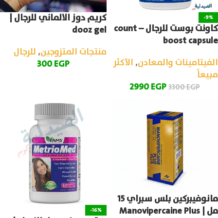
كريم دوز الالماني للرجال |
-9%
كاونت بوست للرجال – count
dooz gel
boost capsule
منتجات المتزوجين
,
للرجال
الفيتامينات والمعادن
,
الأكثر
300
EGP
مبيعاً
2990
EGP
3300
EGP
مانوفيبركين بلس سبراي 15
مل | Manovipercaine Plus
-16%