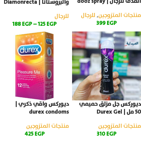
القذف للرجال | dooz spray
والبروستاتا | Diamonrecta
منتجات المتزوجين
,
للرجال
للرجال
399
EGP
188
EGP
–
125
EGP
ديوركس جل مزلق حميمي
ديوركس واقي ذكري |
50 مل | Durex Gel
durex condoms
منتجات المتزوجين
منتجات المتزوجين
425
EGP
310
EGP