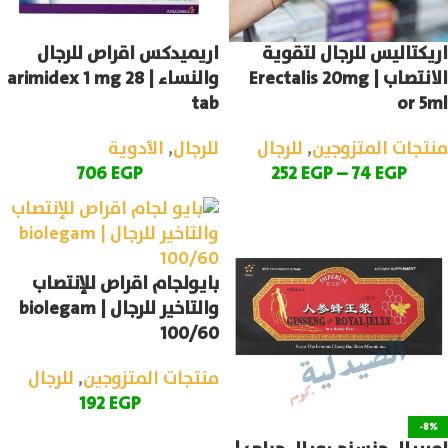
اريكتاليس للرجال لتقوية
اريميدكس اقراص للرجال
الانتصاب | Erectalis 20mg
والنساء | arimidex 1 mg 28
tab
or 5ml
منتجات المتزوجين
,
للرجال
للرجال
,
الأدوية
706
EGP
252
EGP
–
74
EGP
بايولجام اقراص للإنتصاب
والتاخير للرجال | biolegam
100/60
منتجات المتزوجين
,
للرجال
192
EGP
-8%