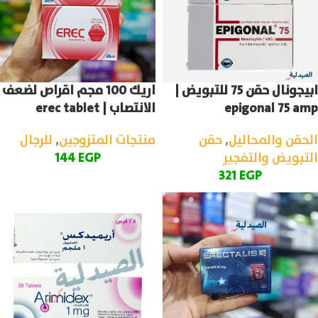
ابيجونال حقن 75 للتبويض |
اريك 100 مجم اقراص لضعف
epigonal 75 amp
الانتصاب | erec tablet
الحقن والمحاليل
,
حقن
منتجات المتزوجين
,
للرجال
التبويض والتفجير
EGP
144
321
EGP