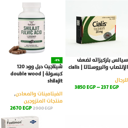
سيالس بتركيزاته لضعف
-8%
شيلاجيت دبل وود 120
الإنتصاب والبروستاتا | cialis
كبسولة | double wood
للرجال
shilajit
3850
EGP
–
237
EGP
الفيتامينات والمعادن
,
منتجات المتزوجين
2670
EGP
2900
EGP