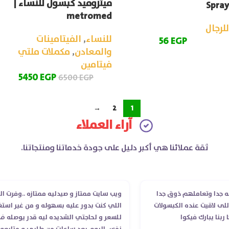
ميتروميد كبسول للنساء |
Spray
metromed
للرجال
للنساء
,
الفيتامينات
56
EGP
والمعادن
,
مكملات ملتي
فيتامين
5450
EGP
6500
EGP
→
2
1
آراء العملاء
ثقة عملائنا هي أكبر دليل على جودة خدماتنا ومنتجاتنا.
ملهم ذوق جدا
ويب سايت ممتاز و صيدليه ممتازه ..وفرت الدوا
عنده الكبسولات
اللي كنت بدور عليه بسهوله و من غير استغلال
فيكوا
للسعر و لحاجتي الشديده ليه قدر يوصله ف