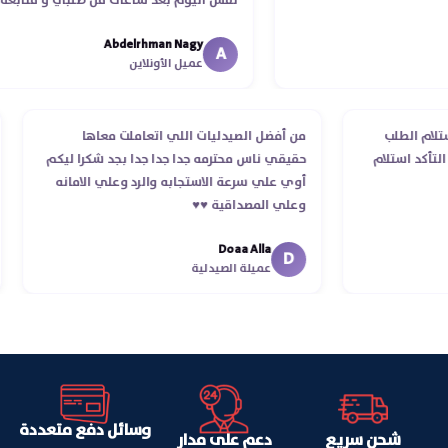
نفس اليوم بعد ساعات من طلبي و متابعه
الدكتور ليا و للمندوب لحد ما استلمت بالرغم من
Abdelrhman Nagy
انتهاء موعد عمله ..فضل يتابع معايا لحد ما
A
عميل الأونلاين
استلمت ..شكرا جزيلا ليكم
دايه من استلام الطلب
من أفضل الصيدليات اللي اتعاملت معاها
ارات ولحد التأكد استلام
حقيقي ناس محترمه جدا جدا جدا بجد شكرا لي
 والرقي
أوي علي سرعة الاستجابه والرد وعلي الامان
وعلي المصداقية ♥️♥️‏
Doaa Alla
D
عميلة الصيدلية
وسائل دفع متعددة
شحن سريع
دعم على مدار