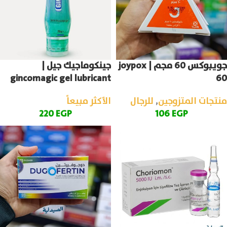
جويبوكس 60 مجم | joypox
جينكوماجيك جيل |
gincomagic gel lubricant
60
منتجات المتزوجين
,
للرجال
الأكثر مبيعاً
220
EGP
106
EGP