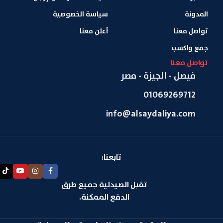
المدونة
سياسة الخصوصية
تواصل معنا
أعلن معنا
جمع واكسب
تواصل معنا
فيصل - الجيزة - مصر
01069269712
info@alsaydaliya.com
تابعنا:
تقبل الصيدلية جميع طرق
الدفع الممكنة.