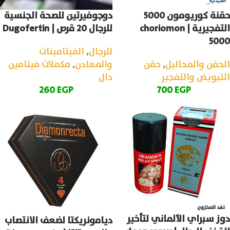
حقنة كوريومون 5000
دوجوفيرتين للصحة الجنسية
التفجيرية | choriomon
للرجال 20 قرص | Dugofertin
5000
للرجال
,
الفيتامينات
الحقن والمحاليل
,
حقن
والمعادن
,
مكملات فيتامين
التبويض والتفجير
دال
260
EGP
700
EGP
نفد المخزون
دوز سبراي الألماني لتأخير
ديامونريكتا لضعف الانتصاب