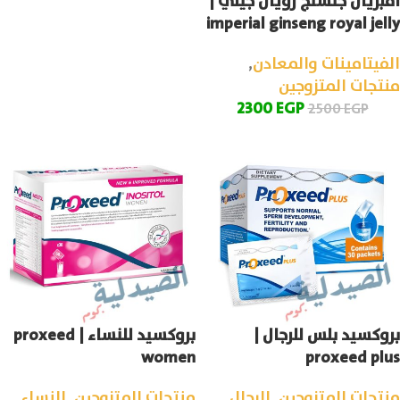
امبريال جنسنج رويال جيلي |
imperial ginseng royal jelly
الفيتامينات والمعادن
,
منتجات المتزوجين
2300
EGP
2500
EGP
بروكسيد بلس للرجال |
بروكسيد للنساء | proxeed
women
proxeed plus
منتجات المتزوجين
,
للرجال
,
منتجات المتزوجين
,
للنساء
,