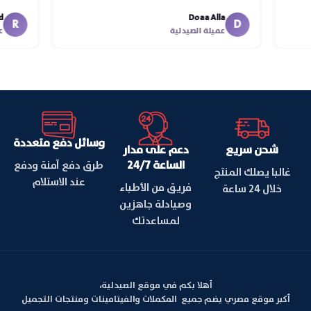
في
Doaa Alla
اس
D
عميلة الصيدلية
وسائل دفع متعددة
شحن سريع
دعم على مدار
الساعة 24/7
طرق دفع آمنة ودفع
غالبا يصلك المنتج
عند الاستلام
فريق من الأطباء
خلال 24 ساعة
وصيادلة جاهزين
لمساعدتك
أهلا بكم في موقع الصيدلية،
أكبر موقع مصري يضم جميع المكملات والفيتامينات ومنتجات التجميل