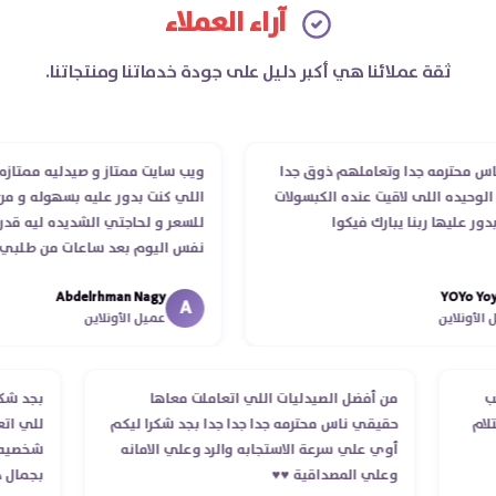
آراء العملاء
ثقة عملائنا هي أكبر دليل على جودة خدماتنا ومنتجاتنا.
حترمه جدا وتعاملهم ذوق جدا
ويب سايت ممتاز و صيدليه ممتازه ..وفر
ده اللى لاقيت عنده الكبسولات
اللي كنت بدور عليه بسهوله و من غير 
ليها ربنا يبارك فيكوا
للسعر و لحاجتي الشديده ليه قدر يوص
نفس اليوم بعد ساعات من طلبي و متا
الدكتور ليا و للمندوب لحد ما استلمت 
Abdelrhman Nagy
YOY
انتهاء موعد عمله ..فضل يتابع معايا لح
A
لاين
عميل الأونلاين
استلمت ..شكرا جزيلا ليكم
 الطلب
من أفضل الصيدليات اللي اتعاملت معاها
بج
د استلام
حقيقي ناس محترمه جدا جدا جدا بجد شكرا ليكم
لل
أوي علي سرعة الاستجابه والرد وعلي الامانه
شخ
وعلي المصداقية ♥️♥️‏
بج