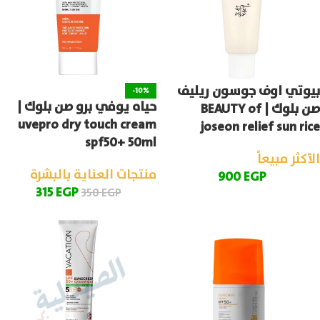
بيوتي اوف جوسون ريليف
-10%
حياه يوفي برو صن بلوك |
صن بلوك | BEAUTY of
uvepro dry touch cream
joseon relief sun rice
spf50+ 50ml
الأكثر مبيعاً
منتجات العناية بالبشرة
900
EGP
315
EGP
350
EGP