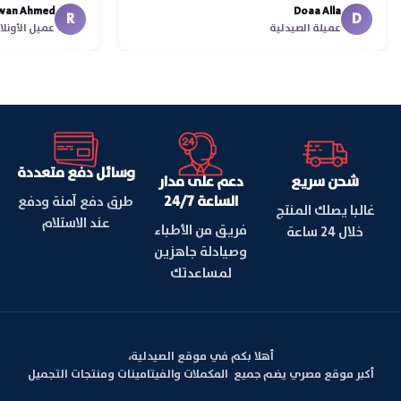
n Ahmed
Doaa Alla
اسكندرية للقاهر
R
D
عميلة الصيدلية
عميل الأون
وسائل دفع متعددة
شحن سريع
دعم على مدار
الساعة 24/7
طرق دفع آمنة ودفع
غالبا يصلك المنتج
عند الاستلام
فريق من الأطباء
خلال 24 ساعة
وصيادلة جاهزين
لمساعدتك
أهلا بكم في موقع الصيدلية،
أكبر موقع مصري يضم جميع المكملات والفيتامينات ومنتجات التجميل