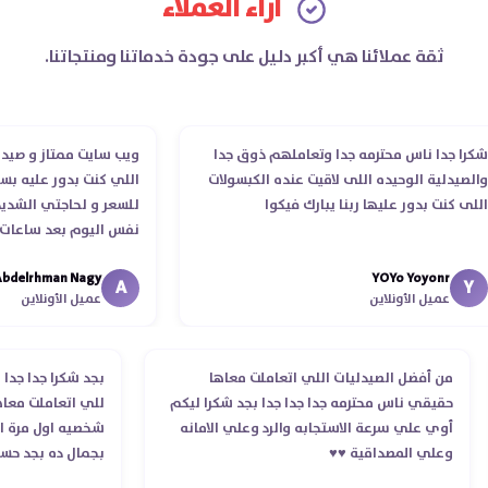
آراء العملاء
ثقة عملائنا هي أكبر دليل على جودة خدماتنا ومنتجاتنا.
را جدا ناس محترمه جدا وتعاملهم ذوق جدا
ويب سايت ممتاز و صيدليه 
لصيدلية الوحيده اللى لاقيت عنده الكبسولات
اللي كنت بدور عليه بسهو
ى كنت بدور عليها ربنا يبارك فيكوا
للسعر و لحاجتي الشديده 
نفس اليوم بعد ساعات من
الدكتور ليا و للمندوب لح
Abdelrhman Nagy
YOYo Yoyonr
انتهاء موعد عمله ..فضل ي
A
Y
عميل الأونلاين
عميل الأونلاين
استلمت ..شكرا جزيلا ليكم
من أفضل الصيدليات اللي اتعاملت معاها
بجد شكرا جدا ج
حقيقي ناس محترمه جدا جدا جدا بجد شكرا ليكم
للي اتعاملت م
أوي علي سرعة الاستجابه والرد وعلي الامانه
شخصيه اول مرة
وعلي المصداقية ♥️♥️‏
بجمال ده بجد 
في توصيل منتج