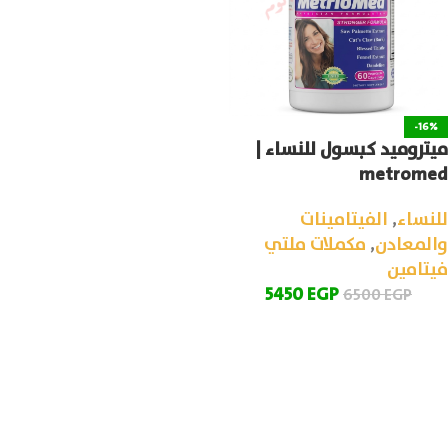
-16%
ميتروميد كبسول للنساء |
metromed
للنساء
,
الفيتامينات
والمعادن
,
مكملات ملتي
فيتامين
5450
EGP
6500
EGP