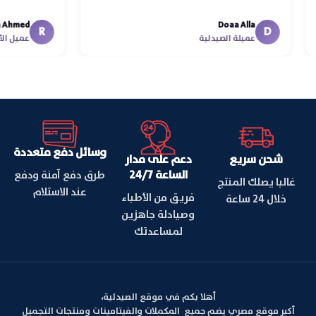
في توصيل م
hmed
Doaa Alla
اسكندرية لل
R
D
عميلة الصيدلية
عميل ا
وسائل دفع متعددة
شحن سريع
دعم على مدار
الساعة 24/7
طرق دفع آمنة ودفع
غالبا يصلك المنتج
عند الاستلام
فريق من الأطباء
خلال 24 ساعة
وصيادلة جاهزين
لمساعدتك
أهلا بكم في موقع الصيدلية،
أكبر موقع مصري يضم جميع المكملات والفيتامينات ومنتجات التجميل