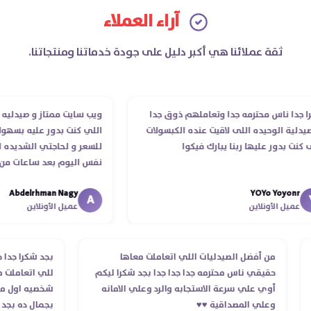
آراء العملاء
ثقة عملائنا هي أكبر دليل على جودة خدماتنا ومنتجاتنا.
دا ناس محترمه جدا وتعاملهم ذوق جدا
ويب سايت ممتاز و صيدليه ممتا
لية الوحيده اللى لاقيت عنده الكبسولات
اللي كنت بدور عليه بسهوله و
نت بدور عليها ربنا يبارك فيكوا
للسعر و لحاجتي الشديده ليه
نفس اليوم بعد ساعات من طل
الدكتور ليا و للمندوب لحد ما
Abdelrhman Nagy
YOYo Yoyonr
انتهاء موعد عمله ..فضل يتابع
A
عميل الأونلاين
عميل الأونلاين
استلمت ..شكرا جزيلا ليكم
من أفضل الصيدليات اللي اتعاملت معاها
بجد شكرا جد
حقيقي ناس محترمه جدا جدا جدا بجد شكرا ليكم
للي اتعامل
أوي علي سرعة الاستجابه والرد وعلي الامانه
شخصيه اول 
وعلي المصداقية ♥️♥️‏
بجمال ده ب