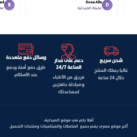
Doaa Alla
اسكند
R
D
عميلة الصيدلية
وسائل دفع متعددة
شحن سريع
دعم على مدار
الساعة 24/7
طرق دفع آمنة ودفع
غالبا يصلك المنتج
عند الاستلام
فريق من الأطباء
خلال 24 ساعة
وصيادلة جاهزين
لمساعدتك
أهلا بكم في موقع الصيدلية،
أكبر موقع مصري يضم جميع المكملات والفيتامينات ومنتجات التجميل