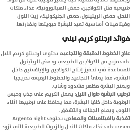
ويعطيها تغذية مثالية، حيث يتميز بتركيبة غنية من مواد
طبيعية مثل الكولاجين، حمض الهيالورونيك، غذاء ملكات
النحل، حمض الريتينول، حمض الجليكوليك، زيت اللوز،
وفيتامينات أساسية تعيد للبشرة حيويتها ونضارتها.
فوائد ارجنتو كريم ليلي
علاج الخطوط الدقيقة والتجاعيد:
يحتوي ارجينتو كريم الليل
على مزيج من الكولاجين الطبيعي وحمض الريتينول
للمساعدة في تحفيز إنتاج الكولاجين والإيلاستين داخل
البشرة، مما يملئ التجاعيد والخطوط الرفيعة تدريجيا
ويمنح البشرة مظهر مشدود وشاب.
ترطيب البشرة طوال الليل:
يعمل الكريم على جذب وحبس
الرطوبة داخل خلايا البشرة، مما يحافظ على ترطيبها اثناء
النوم، ويمنع الجفاف والتشقق.
تغذية بالفيتامينات والمعادن:
يحتوي Argento night
cream على غذاء ملكات النحل والزيوت الطبيعية التي تزود