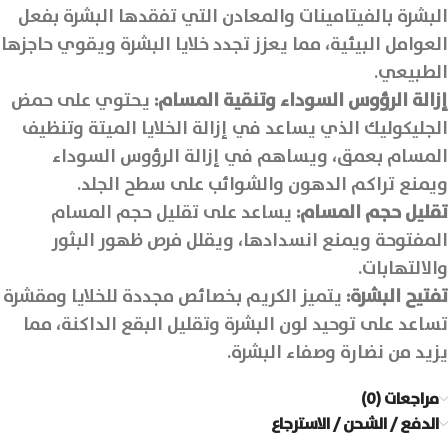
البشرة بالفيتامينات والمعادن التي تفقدها البشرة بفعل
العوامل البيئية، مما يعزز تجدد خلايا البشرة ويقوي حاجزها
الطبيعي.
إزالة الرؤوس السوداء وتنقية المسام:
يحتوي على حمض
الجليكوليك الذي يساعد في إزالة الخلايا الميتة وتنظيف
المسام بعمق، ويساهم في إزالة الرؤوس السوداء
ويمنع تراكم الدهون والشوائب على سطح الجلد.
تقليل حجم المسام:
يساعد على تقليل حجم المسام
المفتوحة ويمنع انسدادها، ويقلل فرص ظهور البثور
والالتهابات.
تفتيح البشرة:
يتميز الكريم بخصائص مجددة للخلايا ومقشرة
تساعد على توحيد لون البشرة وتقليل البقع الداكنة، مما
يزيد من نضارة وصفاء البشرة.
مراجعات (0)
الدفع / الشحن / الاسترجاع