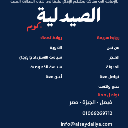
بالإضافة الي مقالات يمكنكم الإطلاع عليها في شتى المجالات الطبية.
روابط سريعة
روابط تهمك
من نحن
الادوية
المتجر
سياسة الاسترداد والإرجاع
المدونة
سياسة الخصوصية
تواصل معنا
أعلن معنا
جمع واكسب
تواصل معنا
فيصل - الجيزة - مصر
01069269712
info@alsaydaliya.com