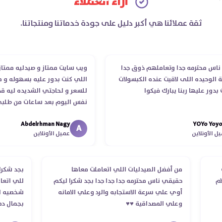
آراء العملاء
ثقة عملائنا هي أكبر دليل على جودة خدماتنا ومنتجاتنا.
 محترمه جدا وتعاملهم ذوق جدا
ويب سايت ممتاز و صيدليه ممتازه ..و
وحيده اللى لاقيت عنده الكبسولات
اللي كنت بدور عليه بسهوله و من غي
 عليها ربنا يبارك فيكوا
للسعر و لحاجتي الشديده ليه قدر ي
نفس اليوم بعد ساعات من طلبي و م
الدكتور ليا و للمندوب لحد ما استلم
Abdelrhman Nagy
YOYo 
انتهاء موعد عمله ..فضل يتابع معايا 
A
أونلاين
عميل الأونلاين
استلمت ..شكرا جزيلا ليكم
لطلب
من أفضل الصيدليات اللي اتعاملت معاها
بجد ش
استلام
حقيقي ناس محترمه جدا جدا جدا بجد شكرا ليكم
للي 
أوي علي سرعة الاستجابه والرد وعلي الامانه
شخصي
وعلي المصداقية ♥️♥️‏
بجما
في ت