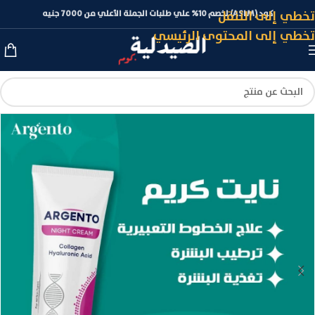
تخطي إلى التنقل
كود (ASLM) لخصم 10% علي طلبات الجملة الأعلي من 7000 جنيه
تخطي إلى المحتوى الرئيسي