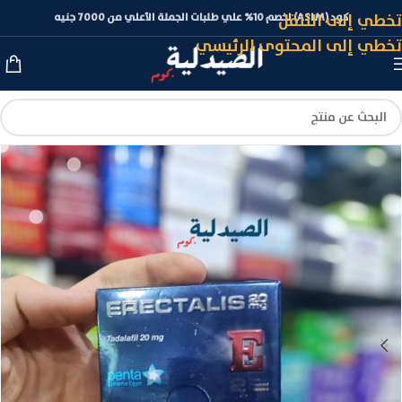
تخطي إلى التنقل
كود (ASLM) لخصم 10% علي طلبات الجملة الأعلي من 7000 جنيه
تخطي إلى المحتوى الرئيسي