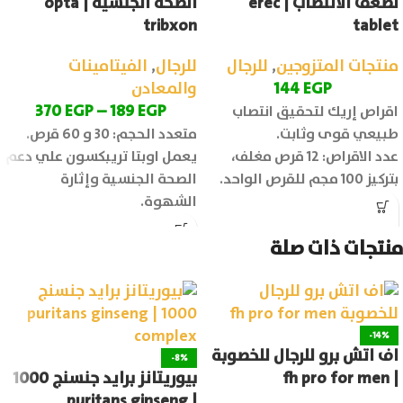
لضعف الانتصاب | erec
الصحة الجنسية | opta
tribxon
tablet
منتجات المتزوجين
,
للرجال
للرجال
,
الفيتامينات
EGP
144
والمعادن
370
EGP
–
189
EGP
اقراص إريك لتحقيق انتصاب
طبيعي قوى وثابت.
متعدد الحجم: 30 و 60 قرص.
عدد الاقراص: 12 قرص مغلف،
يعمل اوبتا تريبكسون علي دعم
بتركيز 100 مجم للقرص الواحد.
الصحة الجنسية وإثارة
الشهوة.
منتجات ذات صلة
-14%
اف اتش برو للرجال للخصوبة
-8%
| fh pro for men
بيوريتانز برايد جنسنج 1000
| puritans ginseng