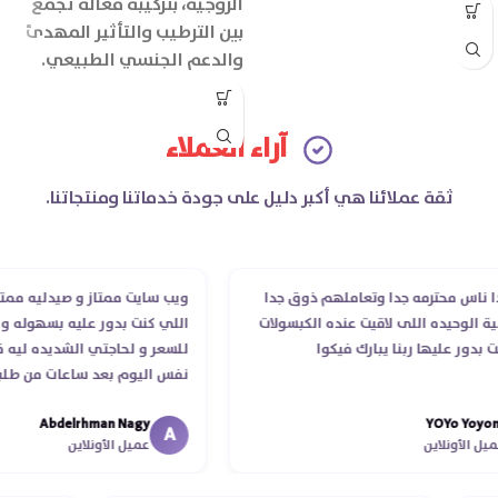
الزوجية، بتركيبة فعالة تجمع
بين الترطيب والتأثير المهدئ
والدعم الجنسي الطبيعي.
الحجم: 50 جم
آراء العملاء
ثقة عملائنا هي أكبر دليل على جودة خدماتنا ومنتجاتنا.
 محترمه جدا وتعاملهم ذوق جدا
ويب سايت ممتاز و صيدليه ممتازه ..و
وحيده اللى لاقيت عنده الكبسولات
اللي كنت بدور عليه بسهوله و من غ
 عليها ربنا يبارك فيكوا
للسعر و لحاجتي الشديده ليه قدر ي
نفس اليوم بعد ساعات من طلبي و 
الدكتور ليا و للمندوب لحد ما استلم
Abdelrhman Nagy
YOYo 
انتهاء موعد عمله ..فضل يتابع معايا
A
أونلاين
عميل الأونلاين
استلمت ..شكرا جزيلا ليكم