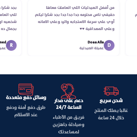
طلب
من أفضل الصيدليات اللي اتعاملت معاها
بجد ش
ستلام
حقيقي ناس محترمه جدا جدا جدا بجد شكرا ليكم
للي 
أوي علي سرعة الاستجابه والرد وعلي الامانه
شخصيه
وعلي المصداقية ♥️♥️‏
بجما
في ت
Doaa Alla
اسكند
R
D
عميلة الصيدلية
وسائل دفع متعددة
شحن سريع
دعم على مدار
الساعة 24/7
طرق دفع آمنة ودفع
غالبا يصلك المنتج
عند الاستلام
فريق من الأطباء
خلال 24 ساعة
وصيادلة جاهزين
لمساعدتك