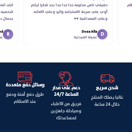
 استلام
حقيقي ناس محترمه جدا جدا جدا بجد شكرا ليكم
للي
أوي علي سرعة الاستجابه والرد وعلي الامانه
شخص
وعلي المصداقية ♥️♥️‏
بجم
في 
Doaa Alla
اسك
R
D
عميلة الصيدلية
وسائل دفع متعددة
شحن سريع
دعم على مدار
الساعة 24/7
طرق دفع آمنة ودفع
غالبا يصلك المنتج
عند الاستلام
فريق من الأطباء
خلال 24 ساعة
وصيادلة جاهزين
لمساعدتك