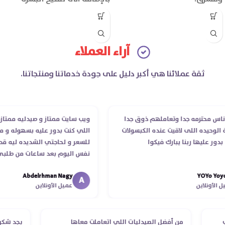
يعزز تجديد خلايا البشرة ويحسن
وتوحيد لونها وتقليل ظهور
ملمسها.
البقع الداكنة.
آراء العملاء
ثقة عملائنا هي أكبر دليل على جودة خدماتنا ومنتجاتنا.
محترمه جدا وتعاملهم ذوق جدا
ويب سايت ممتاز و صيدليه ممتازه ..وفر
يده اللى لاقيت عنده الكبسولات
اللي كنت بدور عليه بسهوله و من غير
ليها ربنا يبارك فيكوا
للسعر و لحاجتي الشديده ليه قدر يو
نفس اليوم بعد ساعات من طلبي و مت
الدكتور ليا و للمندوب لحد ما استلمت 
Abdelrhman Nagy
YOY
انتهاء موعد عمله ..فضل يتابع معايا ل
A
نلاين
عميل الأونلاين
استلمت ..شكرا جزيلا ليكم
الطلب
من أفضل الصيدليات اللي اتعاملت معاها
بجد