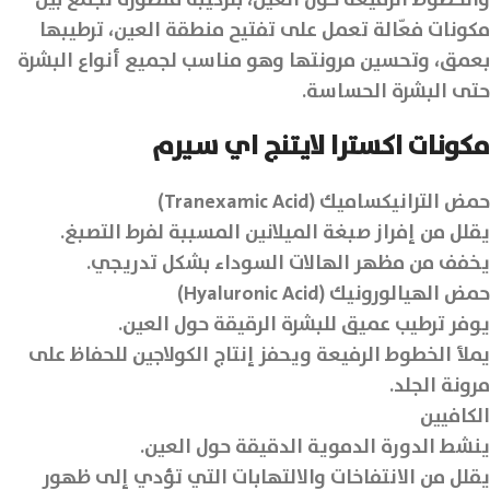
والخطوط الرفيعة حول العين، بتركيبة متطورة تجمع بين
مكونات فعّالة تعمل على تفتيح منطقة العين، ترطيبها
بعمق، وتحسين مرونتها وهو مناسب لجميع أنواع البشرة
حتى البشرة الحساسة.
مكونات اكسترا لايتنج اي سيرم
حمض الترانيكساميك (Tranexamic Acid)
يقلل من إفراز صبغة الميلانين المسببة لفرط التصبغ.
يخفف من مظهر الهالات السوداء بشكل تدريجي.
حمض الهيالورونيك (Hyaluronic Acid)
يوفر ترطيب عميق للبشرة الرقيقة حول العين.
يملأ الخطوط الرفيعة ويحفز إنتاج الكولاجين للحفاظ على
مرونة الجلد.
الكافيين
ينشط الدورة الدموية الدقيقة حول العين.
يقلل من الانتفاخات والالتهابات التي تؤدي إلى ظهور