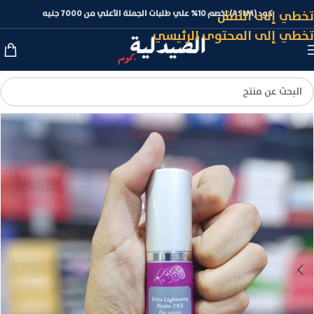
تخطي إلى التنقل
كود (ASLM) لخصم 10% علي طلبات الجملة الأعلي من 7000 جنيه
تخطي إلى المحتوى الرئيسي