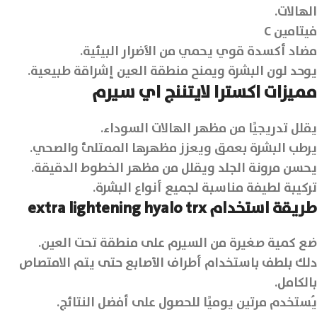
الهالات.
فيتامين C
مضاد أكسدة قوي يحمي من الأضرار البيئية.
يوحد لون البشرة ويمنح منطقة العين إشراقة طبيعية.
مميزات اكسترا لايتننج اي سيرم
يقلل تدريجيًا من مظهر الهالات السوداء.
يرطب البشرة بعمق ويعزز مظهرها الممتلئ والصحي.
يحسن مرونة الجلد ويقلل من مظهر الخطوط الدقيقة.
تركيبة لطيفة مناسبة لجميع أنواع البشرة.
طريقة استخدام extra lightening hyalo trx
ضع كمية صغيرة من السيرم على منطقة تحت العين.
دلك بلطف باستخدام أطراف الأصابع حتى يتم الامتصاص
بالكامل.
يُستخدم مرتين يوميًا للحصول على أفضل النتائج.