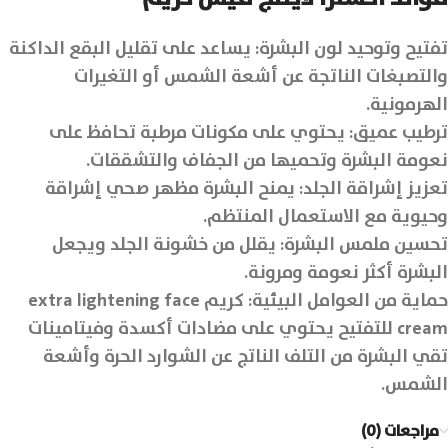
تفتيح وتوحيد لون البشرة: يساعد على تقليل البقع الداكنة
والتصبغات الناتجة عن أشعة الشمس أو التغيرات
الهرمونية.
ترطيب عميق: يحتوي على مكونات مرطبة تحافظ على
نعومة البشرة وتحميها من الجفاف والتشققات.
تعزيز إشراقة الجلد: يمنح البشرة مظهر صحي إشراقة
وحيوية مع الاستعمال المنتظم.
تحسين ملمس البشرة: يقلل من خشونة الجلد ويجعل
البشرة أكثر نعومة ومرونة.
حماية من العوامل البيئية: كريم extra lightening face
cream للتفتيح يحتوي على مضادات أكسدة وفيتامينات
تقي البشرة من التلف الناتج عن الشوارد الحرة وأشعة
الشمس.
مراجعات (0)