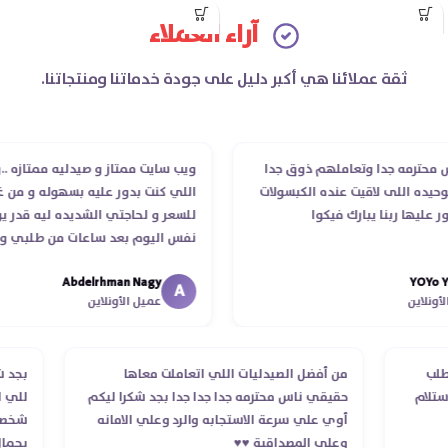
علامات الإجهاد.
الواسعة وحب الشباب والبقع
آراء العملاء
الداكنة.
ثقة عملائنا هي أكبر دليل على جودة خدماتنا ومنتجاتنا.
رمه جدا وتعاملهم ذوق جدا
ويب سايت ممتاز و صيدليه ممتازه ..وفرت ا
 اللى لاقيت عنده الكبسولات
اللي كنت بدور عليه بسهوله و من غير است
ا ربنا يبارك فيكوا
للسعر و لحاجتي الشديده ليه قدر يوصله
نفس اليوم بعد ساعات من طلبي و متابع
الدكتور ليا و للمندوب لحد ما استلمت بال
Abdelrhman Nagy
Y
انتهاء موعد عمله ..فضل يتابع معايا لحد م
A
ن
عميل الأونلاين
استلمت ..شكرا جزيلا ليكم
ام الطلب
من أفضل الصيدليات اللي اتعاملت معاها
تأكد استلام
حقيقي ناس محترمه جدا جدا جدا بجد شكرا ليكم
أوي علي سرعة الاستجابه والرد وعلي الامانه
وعلي المصداقية ♥️♥️‏