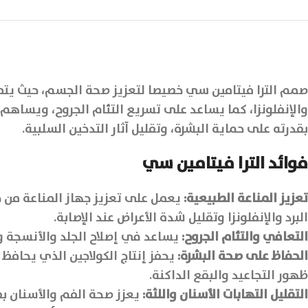
صمم الترا فيتامين سي خصيصا لتعزيز صحة الجسم، حيث يتميز
والإنفلونزا، كما يساعد على تسريع التئام الجروح، ويساهم 
بقدرته على حماية البشرة، وتقليل آثار التدخين السلبية.
فوائد الترا فيتامين سي
تعزيز المناعة الطبيعية:
يعمل على تعزيز جهاز المناعة من خل
البرد والإنفلونزا وتقليل شدة الأعراض عند الإصابة.
التعافي والتئام الجروح:
يساعد في إصلاح الجلد والأنسجة وت
الحفاظ على صحة البشرة:
يحفز إنتاج الكولاجين الذي يحافظ
ظهور التجاعيد والبقع الداكنة.
التقليل التهابات الأسنان واللثة:
يعزز صحة الفم والأسنان بف