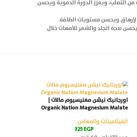
لدموية من التصلب، ويعزز الدورة الدموية ويحسن
بالإرهاق ويحسن مستويات الطاقة.
يحسن صحة الجلد والشعر للأمهات خلال
اورجانيك نيشن مغنيسيوم مالات |
اورجانيك نيشن
n Move master
Organic Nation Magnesium Malate
الفيتامينات والمعادن
الفيتامينات وا
EGP
325
فيتامين
P