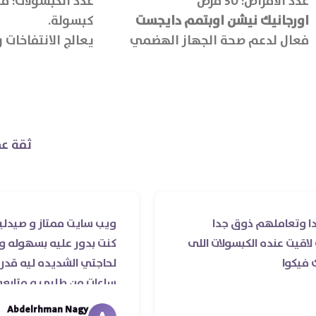
عدد الأقراص: 30 قرص
اورجانيك نيشن اوبتمم دايجست
كبسولة.
فعال لدعم صحة الجهاز الهضمي
يعالج الانتفاخات
وتحسين كفاءة الهضم ويقلل
اضطرابات الجهاز الهضمي مثل
الانتفاخ والغازات.
ثقة عم
هم ذوق جدا
ويب سايت ممتاز و صيدليه ممتازه ..و
 الكبسولات اللى
كنت بدور عليه بسهوله و من غير است
لحاجتي الشديده ليه قدر يوصله ف 
ساعات من طلبي و متابعه الدكتور ليا
ما استلمت بالرغم من انتهاء موعد عم
Abdelrhman Nagy