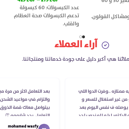
عدد الكبسولات: متغير 30 و 60
عدد الكبسولات: 60 كبسولة
تدعم الكبسولات صحة العظام
 ومشاكل القولون.
والقلب.
آراء العملاء
لائنا هي أكبر دليل على جودة خدماتنا ومنتجاتنا.
فرت الدوا اللي
بعد التعامل اكثر من مرة مع صيدلية د
غلال للسعر و
والتزام في مواعيد الشحن والسادة الأ
نفس اليوم بعد
بيتواصل معاك قمة الذوق والرقي وا
 و للمندوب لحد
التعامل. بجد شابووو 👏‏
له ..فضل يتابع
mohamed wasfy