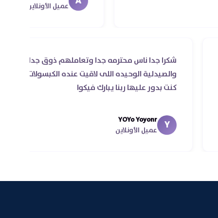
A
عميل الأونلاين
 للي
شكرا جدا ناس محترمه جدا وتعاملهم ذوق جد
 اول مرة
والصيدلية الوحيده اللى لاقيت عنده الكبسولا
حسن
كنت بدور عليها ربنا يبارك فيكوا
 في اقل
YOYo Yoyonr
Y
عميل الأونلاين