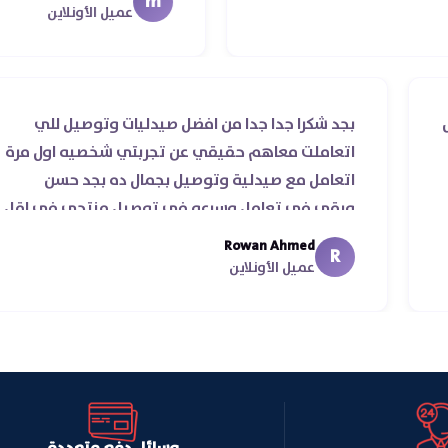
m
كم
عميل الأونلاين
حقيقي ناس
بجد شكرا جدا جدا من افضل صيدليات وتوصيل
لي سرعة
اتعاملت معاهم حقيقي عن تجربتي شخصيه
ة ♥️♥️‏
اتعامل مع صيدلية وتوصيل بجمال ده بجد 
ورقي في تعامل وسرعه في توصيل منتجي
من يومين من اسكندرية للقاهره ..
Rowan Ahmed
R
عميل الأونلاين
وسائل دفع متعددة