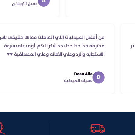
A
معايا لحد ما استلمت ..شكرا جزيلا لي
عميل الأونلاين
ب والرد
من أفضل الصيدليات اللي اتعاملت معاها 
أوردر ده غير
محترمه جدا جدا جدا بجد شكرا ليكم أوي ع
الاستجابه والرد وعلي الامانه وعلي المصداقي
Doaa Alla
D
عميلة الصيدلية