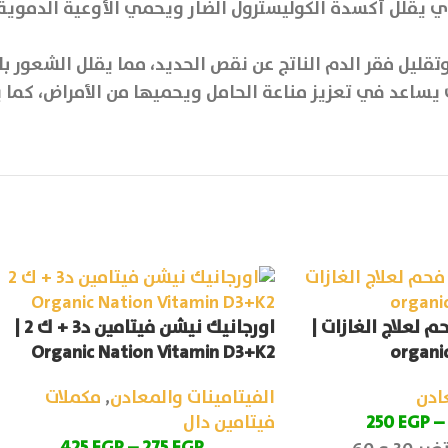
 كمضاد أكسدة قوي يقلل أكسدة الكوليسترول الضار ويحمي الأوعية ا
تقليل فقر الدم الناتج عن نقص الحديد، مما يقلل الشعور 
 يساعد في تعزيز مناعة الحامل ويحميها من الأمراض، كما 
 لعلاج الغازات |
اورجانيك نيشن فيتامين د3 + ك 2 |
Organic Nation Vitamin D3+K2
organic
ادن
الفيتامينات والمعادن
,
مكملات
–
EGP
250
فيتامين دال
425
EGP
–
275
EGP