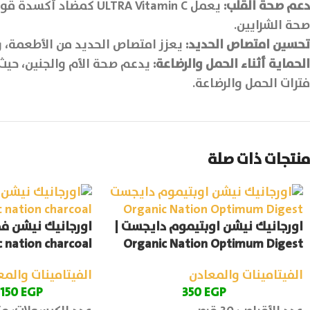
دعم صحة القلب:
يعمل ULTRA Vitamin C
صحة الشرايين.
تحسين امتصاص الحديد:
يعزز امتصاص الحديد من الأطعمة، و
الحماية أثناء الحمل والرضاعة:
يدعم صحة الأم والجنين، حيث
فترات الحمل والرضاعة.
منتجات ذات صلة
اورجانيك نيشن اوبتيموم دايجست |
اورجانيك نيشن فحم
 nation charcoal
Organic Nation Optimum Digest
الفيتامينات والمعادن
الفيتامينات والمع
150
EGP
350
EGP