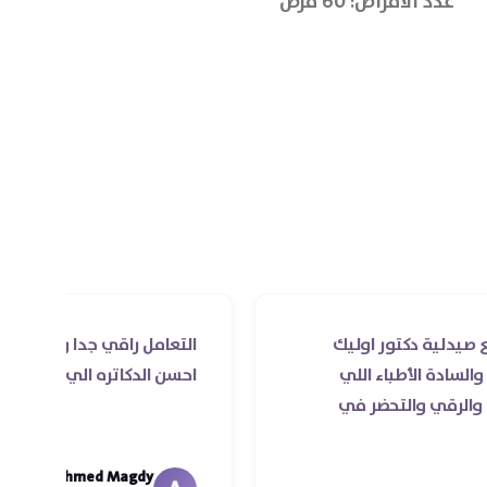
عدد الأقراص: 60 قرص
عدد الاقراص: 90 قرص
اورجانيك نيشن
صحة المفاصل و
بالإضافة الى تع
الغضاريف وحماي
كتور اوليك
التعامل راقي جدا و الخدمه محترمه و 
طباء اللي
احسن الدكاتره الي اتعاملت معاهم
لتحضر في
Ahmed Magdy