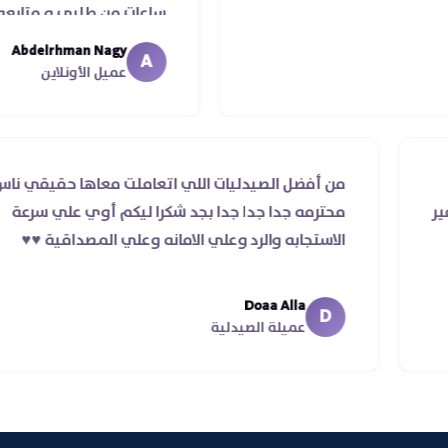
ساعات من طلبي و متابعه الدكتور ليا
ما استلمت بالرغم من انتهاء موعد عم
Abdelrhman Nagy
A
معايا لحد ما استلمت ..شكرا جزيلا لي
عميل الأونلاين
ب والرد
من أفضل الصيدليات اللي اتعاملت معاها 
أوردر ده غير
محترمه جدا جدا جدا بجد شكرا ليكم أوي ع
الاستجابه والرد وعلي الامانه وعلي المصداقي
Doaa Alla
D
عميلة الصيدلية