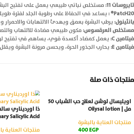
تايروسات 11
:
مستخلص نباتي طبيعي يعمل على تفتيح البشرة
PatcH20®
:
يساعد في الحفاظ على رطوبة الجلد لفترة طويل
بانثينول
:
يرطب البشرة بعمق ويهدئ الالتهابات والاحمرار ويعز
مستخلص العرقسوس
:
مكون طبيعي مضادة للالتهاب والتصب
فيتامين
C:
يعمل كمضاد أكسدة قوي، يساهم في تفتيح لون ال
فيتامين
E:
يحارب الجذور الحرة، ويحسن مرونة البشرة ويقلل
منتجات ذات صلة
اويليسال لوشن لعلاج حب الشباب 50
مل | Oilysal lotion
ary Salicylic Acid
منتجات العناية بالبشرة
EGP
400
منتجات العناية با