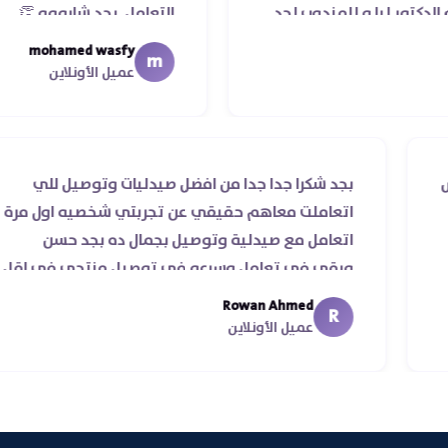
 و للمندوب لحد
التعامل. بجد شابووو 👏‏
له ..فضل يتابع
mohamed wasfy
m
كم
عميل الأونلاين
حقيقي ناس
بجد شكرا جدا جدا من افضل صيدليات وتوصيل
لي سرعة
اتعاملت معاهم حقيقي عن تجربتي شخصيه
ة ♥️♥️‏
اتعامل مع صيدلية وتوصيل بجمال ده بجد 
ورقي في تعامل وسرعه في توصيل منتجي
من يومين من اسكندرية للقاهره ..
Rowan Ahmed
R
عميل الأونلاين