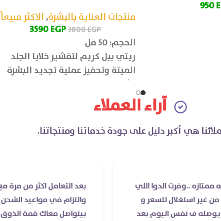
950
منتجات العناية بالبشرة
,
الأكثر مبيعاً
3590
EGP
3800
EGP
الحجم: 50 مل
ريتي بيل كريم لتقشير خلايا الجلد
الميتة وتحفيز عملية تجديد البشرة
بشكل طبيعي، مما يعزز صحة الجلد
ويمنحها مظهر شاب ومشرق.
آراء العملاء
لائنا هي أكبر دليل على جودة خدماتنا ومنتجاتنا.
فرت الدوا اللي
بعد التعامل اكثر من مرة مع صيدلية د
غلال للسعر و
والتزام في مواعيد الشحن والسادة الأ
نفس اليوم بعد
بيتواصل معاك قمة الذوق والرقي وا