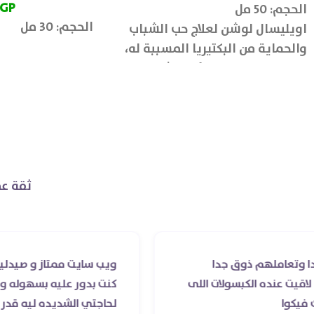
EGP
الحجم: 50 مل
الحجم: 30 مل
اويليسال لوشن لعلاج حب الشباب
والحماية من البكتيريا المسببة له،
كما يعمل على تهدئة البشرة وتقليل
الاحمرار والتهيج بها.
ثقة عم
هم ذوق جدا
ويب سايت ممتاز و صيدليه ممتازه ..و
 الكبسولات اللى
كنت بدور عليه بسهوله و من غير است
لحاجتي الشديده ليه قدر يوصله ف 