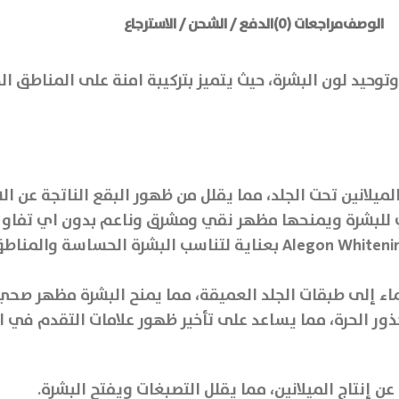
الوصف
مراجعات (0)
الدفع / الشحن / الاسترجاع
 وتوحيد لون البشرة، حيث يتميز بتركيبة امنة على المناطق 
يلانين تحت الجلد، مما يقلل من ظهور البقع الناتجة عن ال
للبشرة ويمنحها مظهر نقي ومشرق وناعم بدون اي تفاو ت
صممت تركيبة أليجون Alegon Whitening Cream بعناية لتناسب البش
ء إلى طبقات الجلد العميقة، مما يمنح البشرة مظهر صحي 
ور الحرة، مما يساعد على تأخير ظهور علامات التقدم في
ن إنتاج الميلانين، مما يقلل التصبغات ويفتح البشرة.