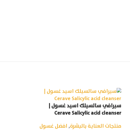
سيرافي سالسيلك اسيد غسول |
-14%
كازادي فيس ما
Cerave Salicylic acid cleanser
للوجه | kazadi face mask
منتجات العناية بالبشرة
,
افضل غسول