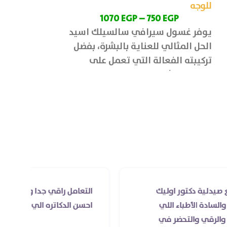
منتجات العناية
للوجه
5
EGP
1070
EGP
–
750
EGP
الحجم: 100 مل
يوفر غسول سيرافي سالسيلك اسيد
كازادي فيس ما
الحل المثالي للعناية بالبشرة، بفضل
البشرة، وتحسين
تركيبته الفعالة التي تعمل على
التجاعيد بها، ب
تنظيف البشرة بعمق والحفاظ على
البشرة والتخلص
كتور اوليك
التعامل راقي جدا و الخدمه محترمه و 
طباء اللي
احسن الدكاتره الي اتعاملت معاهم
لتحضر في