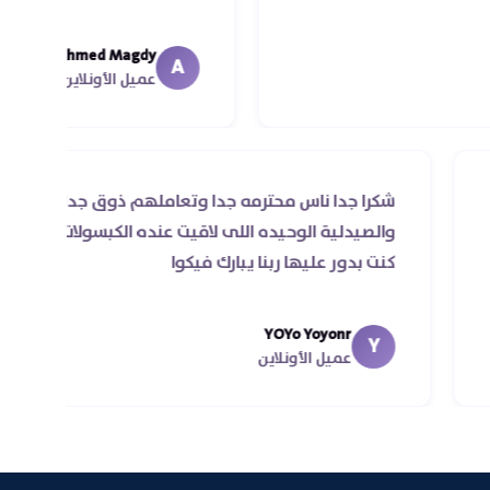
Ahmed Magdy
A
عميل الأونلاين
 للي
شكرا جدا ناس محترمه جدا وتعاملهم ذوق جد
 اول مرة
والصيدلية الوحيده اللى لاقيت عنده الكبسولا
حسن
كنت بدور عليها ربنا يبارك فيكوا
 في اقل
YOYo Yoyonr
Y
عميل الأونلاين