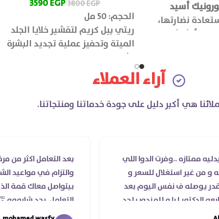
3590
EGP
3800
EGP
لورونيك أسيد
الحجم: 50 مل
ستعادة نضارتها،
ريتي بيل كريم لتقشير خلايا الجلد
علها أكثر شباب
الميتة وتحفيز عملية تجديد البشرة
بشكل طبيعي، مما يعزز صحة الجلد
ويمنحها مظهر شاب ومشرق.
آراء العملاء
لائنا هي أكبر دليل على جودة خدماتنا ومنتجاتنا.
..وفرت الدوا اللي
بعد التعامل اكثر من مرة مع صيدلية
استغلال للسعر و
والتزام في مواعيد الشحن والسادة ا
ف نفس اليوم بعد
بيتواصل معاك قمة الذوق والرقي 
ليا و للمندوب لحد
التعامل. بجد شابووو 👏‏
 عمله ..فضل يتابع
mohamed wasfy