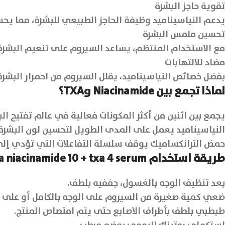
تقوية حاجز البشرة
يدعم النياسيناميد وظيفة الحاجز الطبيعي للبشرة، مما يحس
تحسين ملمس البشرة
مع الاستخدام المنتظم، يساعد السيروم على تنعيم البشرة
مضاد للالتهابات
بفضل خصائص النياسيناميد، يقلل السيروم من احمرار البشرة
لماذا تجمع بين Niacinamide وTXA؟
يجمع بين اثنين من أكثر المكونات فعالية في عالم تفتيح الب
النياسيناميد يعمل على المدى الطويل لتحسين لون البشرة 
حمض الترانكساميك يوقف سلسلة التفاعلات التي تؤدي إلى 
طريقة استخدام anua niacinamide 10 + txa 4 serum
بعد تنظيف الوجه بالغسول، جففيه بلطف.
ضعي كمية صغيرة من السيروم على الوجه بالكامل أو على ا
طبطبي بلطف بأطراف الأصابع حتى يتم امتصاص المنتج.