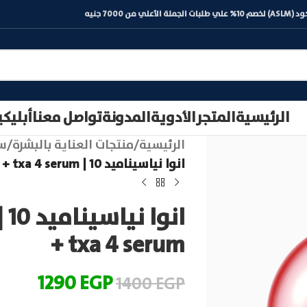
) لخصم 10% علي طلبات الجملة الأعلي من 7000 جنيه
الرئيسية
المتجر
الأدوية
المدونة
تواصل معنا
أبليك
الرئيسية
/
منتجات العناية بالبشرة
/
سي
انوا نياسيناميد 10 | anua niacinamide 10 + txa 4 serum
+ txa 4 serum
1290
EGP
1400
EGP