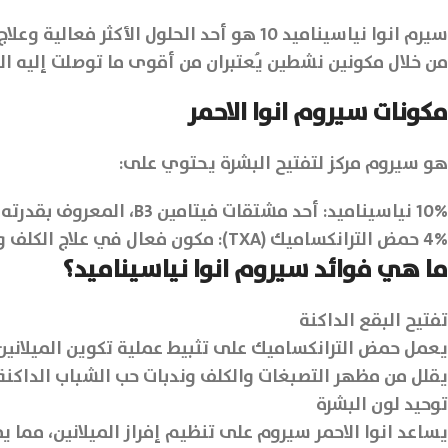
سيرم انوا نياسيناميد 10 هو أحد الحلول 
من خلال مكونين نشطين يُعتبران من أقوى ما توصلت إليه الع
مكونات سيروم انوا الاحمر
هو سيروم مركز لتفتيح البشرة يحتوي على:
10% نياسيناميد: أحد مشتقات فيتامين B3، المعروف بقدرته على توحيد لون البشرة وتقليل إنتاج الميلانين.
4% حمض الترانكساميك (TXA): مكون فعال في علاج الكلف والتصبغات المستعصية، يقلل من التصبغ الناتج عن الالتهابات أو أشعة الشمس.
ما هي فوائد سيروم انوا نياسيناميد؟
تفتيح البقع الداكنة
يعمل حمض الترانكساميك على تثبيط عملية تكوين الميلانين
يقلل من مظهر التصبغات والكلف وندبات حب الشباب الداكنة
توحيد لون البشرة
يساعد انوا الاحمر سيروم على تنظيم إفراز الميلانين، مما يم