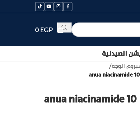
0
EGP
يشن الصيدلية
روم الوجه
/
انوا نياسيناميد 10 | anua niacinamide 10