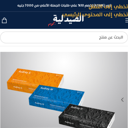
تخطي إلى التنقل
كود (ASLM) لخصم 10% علي طلبات الجملة الأعلي من 7000 جنيه
تخطي إلى المحتوى الرئيسي