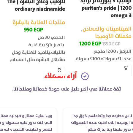
اوميجا 3 بيوريتانز برايد
لترطيب وعلاج البشرة | the
1200 | puritan’s pride
ordinary niacinamide
omega 3
منتجات العناية بالبشرة
الفيتامينات والمعادن
,
950
EGP
مكملات الأوميجا
الحجم: 30 مل
1200
EGP
1350
EGP
يتميز بتركيبة غنية
التركيز : 1200 ملجم.
بالنياسيناميد للعناية وحل
عدد الكبسولات: 100 كبسولة.
مشاكل البشرة مثل المسام
الواسعة وحب الشباب والبقع
آراء العملاء
الداكنة.
ثقة عملائنا هي أكبر دليل على جودة خدماتنا ومنتجاتنا.
 محترمه جدا وتعاملهم ذوق جدا
ويب سايت ممتاز و صيدليه ممتازه ..و
حيده اللى لاقيت عنده الكبسولات
اللي كنت بدور عليه بسهوله و من غي
 عليها ربنا يبارك فيكوا
للسعر و لحاجتي الشديده ليه قدر ي