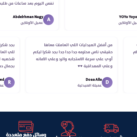
نفس اليوم بعد ساعات من طلبي و م
الدكتور ليا و للمندوب لحد ما استلم
Abdelrhman Nagy
YOYo 
انتهاء موعد عمله ..فضل يتابع معايا 
A
ونلاين
عميل الأونلاين
استلمت ..شكرا جزيلا ليكم
لطلب
من أفضل الصيدليات اللي اتعاملت معاها
بجد 
استلام
حقيقي ناس محترمه جدا جدا جدا بجد شكرا ليكم
للي 
أوي علي سرعة الاستجابه والرد وعلي الامانه
شخصي
وعلي المصداقية ♥️♥️‏
بجما
في ت
Doaa Alla
اسكن
R
D
عميلة الصيدلية
وسائل دفع متعددة