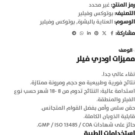
رمز المنتج:
غير محدد
التصنيف:
بوتوكس وفيلير
الوسوم:
العناية بالبشرة
,
بوتوكس وفيلير
مشاركة:
الوصف
مميزات اودري فيلر
نقاء عالي جدا.
نتائج فورية وطبيعية مع حجم ومرونة ممتازة.
استدامة عالية: النتائج تدوم من 8 -18 شهر حسب نوع
الفيلر والمنطقة.
حقن سلس وآمن بفضل القوام المتجانس.
قابلية الذوبان الكاملة.
حائز على شهادات GMP / ISO 13485 / COA.
استخدامات الطبية