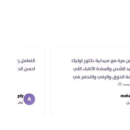
يدلية دكتور اوليك
التعامل راقي جدا و الخدمه م
سادة الأطباء اللي
احسن الدكاتره الي اتعاملت م
لرقي والتحضر في
Ahmed Magdy
A
عميل الأونلاين