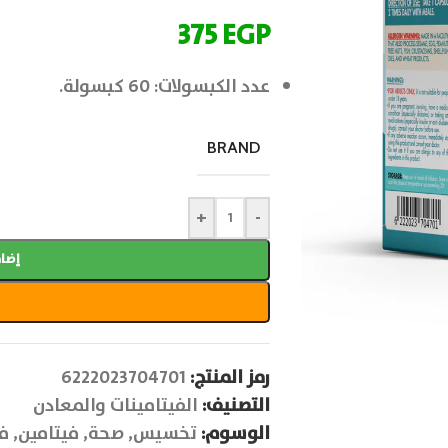
375
EGP
عدد الكبسولات: 60 كبسولة.
BRAND
+
-
إضاف
رمز المنتج:
6222023704701
التصنيف:
الفيتامينات والمعادن
الوسوم:
تخسيس
,
صحة
,
فيتامين
,
في