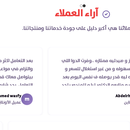
آراء العملاء
لائنا هي أكبر دليل على جودة خدماتنا ومنتجاتنا.
تازه ..وفرت الدوا اللي
بعد التعامل اكثر من مرة مع ص
 غير استغلال للسعر و
والتزام في مواعيد الشحن وال
وصله ف نفس اليوم بعد
بيتواصل معاك قمة الذوق وا
كتور ليا و للمندوب لحد
التعامل. بجد شابووو 👏‏
 موعد عمله ..فضل يتابع
mohamed wasfy
m
جزيلا ليكم
عميل الأونلاين