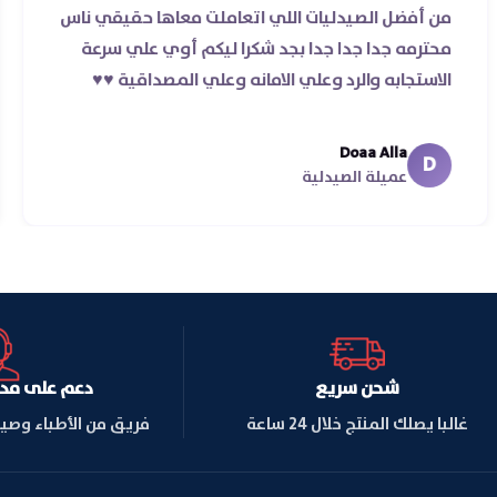
من أفضل الصيدليات اللي اتعاملت معاها حقيقي ن
 غير
محترمه جدا جدا جدا بجد شكرا ليكم أوي علي سرعة
الاستجابه والرد وعلي الامانه وعلي المصداقية ♥️♥️‏
Doaa Alla
D
عميلة الصيدلية
شحن سريع
دعم على مدار ا
غالبا يصلك المنتج خلال 24 ساعة
فريق من الأطباء وصي