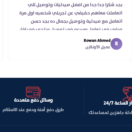
اس
بجد شكرا جدا جدا من افضل صيدليات وتوصيل للي
اتعاملت معاهم حقيقي عن تجربتي شخصيه اول مر
اتعامل مع صيدلية وتوصيل بجمال ده بجد حسن
ورقي في تعامل وسرعه في توصيل منتجي في اق
من يومين من اسكندرية للقاهره ..
Rowan Ahmed
R
عميل الأونلاين
وسائل دفع متعددة
لساعة 24/7
طرق دفع آمنة ودفع عند الاستلام
ادلة جاهزين لمساعدتك