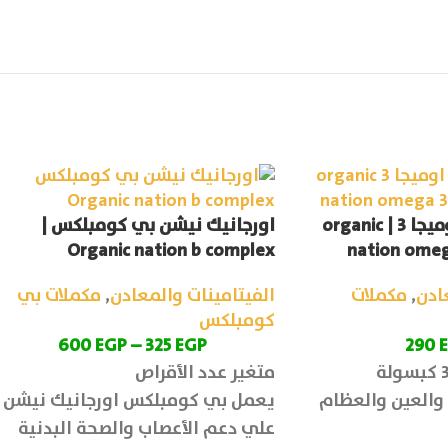
اورجانيك نيشن اوميجا 3 | organic
اورجانيك نيشن بي كومبلكس |
Organic nation b complex
nation omeg
ادن
,
مكملات
الفيتامينات والمعادن
,
مكملات بي
كومبلكس
600
EGP
–
325
EGP
290
متغير عدد الأقراص
والعين والعظام
يعمل بي كومبلكس اورجانيك نيشن
علي دعم الأعصاب والصحة البدنية