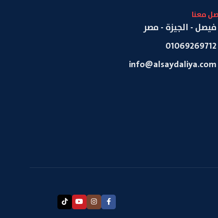
صل معنا
فيصل - الجيزة - مصر
01069269712
info@alsaydaliya.com