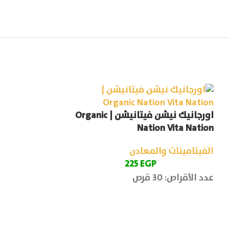
اورجانيك نيشن فيتانيشن | Organic
ion Melatonin
Nation Vita Nation
الفيتامينات والمعادن
الفيتامينات وا
P
225
EGP
عدد الأقراص: 30 قرص
عدد الاقراص: 60 قرص
ينظم دورة النو