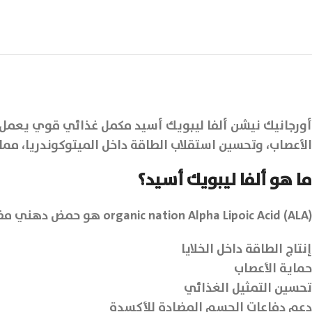
أورجانيك نيشن ألفا ليبويك أسيد مكمل غذائي قوي يعمل ك
الأعصاب، وتحسين استقلاب الطاقة داخل الميتوكوندريا، مما
ما هو ألفا ليبويك أسيد؟
organic nation Alpha Lipoic Acid (ALA) هو حمض دهني مضاد للأكسدة يذوب في الماء والدهون، ويوجد بشكل طبيعي داخل الجسم، وله دور أساسي في:
إنتاج الطاقة داخل الخلايا
حماية الأعصاب
تحسين التمثيل الغذائي
دعم دفاعات الجسم المضادة للأكسدة