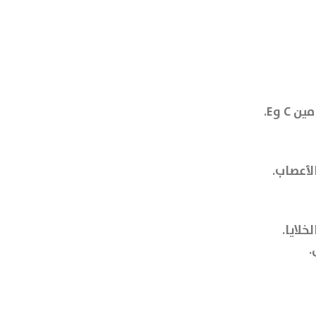
 وE.
لأعصاب.
لايا.
.