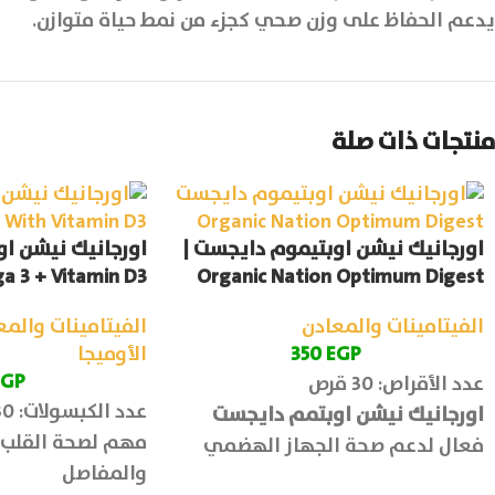
يدعم الحفاظ على وزن صحي كجزء من نمط حياة متوازن.
منتجات ذات صلة
اورجانيك نيشن اوبتيموم دايجست |
a 3 + Vitamin D3
Organic Nation Optimum Digest
الفيتامينات والمعادن
الفيتامينات والمع
EGP
350
الأوميجا
EGP
عدد الأقراص: 30 قرص
عدد الكبسولات: 30 كبسولة
اورجانيك نيشن اوبتمم دايجست
مهم لصحة القلب 
فعال لدعم صحة الجهاز الهضمي
والمفاصل
وتحسين كفاءة الهضم ويقلل