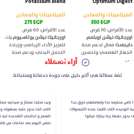
Potassium Blend
Optimum Digest
الفيتامينات والمعادن
الفيتامينات والمعادن
275
EGP
350
EGP
عدد الأقراص: 30 قرص
عدد الأقراص: 60 قرص
اورجانيك نيشن اوبتمم
اورجانيك نيشن بوتاسيوم بلند
دايجست
فعال لدعم صحة
لتعزيز الأداء الرياضي وزيادة
الجهاز الهضمي وتحسين
التحمل البدني، ودعم صحة
كفاءة الهضم ويقلل اضطرابات
العضلات والجهاز العصبي.
آراء العملاء
الجهاز الهضمي مثل الانتفاخ
والغازات.
ثقة عملائنا هي أكبر دليل على جودة خدماتنا ومنتجاتنا.
محترمه جدا وتعاملهم ذوق جدا
ويب سايت ممتاز و صيدليه ممتازه ..وف
حيده اللى لاقيت عنده الكبسولات
اللي كنت بدور عليه بسهوله و من غير
عليها ربنا يبارك فيكوا
للسعر و لحاجتي الشديده ليه قدر يو
نفس اليوم بعد ساعات من طلبي و م
الدكتور ليا و للمندوب لحد ما استلمت