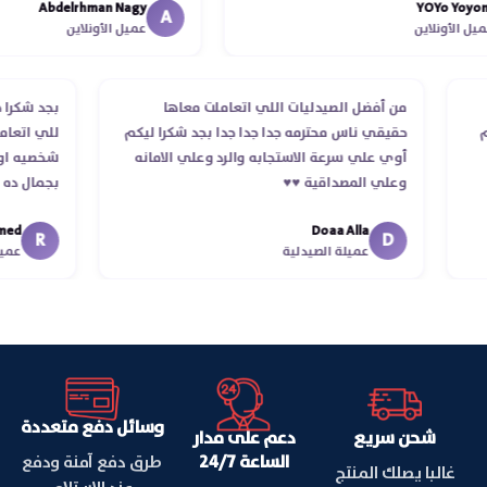
Abdelrhman Nagy
YOYo
انتهاء موعد عمله ..فضل يتابع معايا ل
A
ونلاين
عميل الأونلاين
استلمت ..شكرا جزيلا ليكم
الطلب
من أفضل الصيدليات اللي اتعاملت معاها
بجد 
 استلام
حقيقي ناس محترمه جدا جدا جدا بجد شكرا ليكم
للي
أوي علي سرعة الاستجابه والرد وعلي الامانه
شخص
وعلي المصداقية ♥️♥️‏
بجم
في 
Doaa Alla
اسكن
R
D
عميلة الصيدلية
وسائل دفع متعددة
شحن سريع
دعم على مدار
الساعة 24/7
طرق دفع آمنة ودفع
غالبا يصلك المنتج