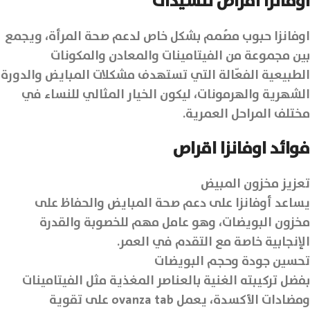
اوفانزا اقراص للسيدات
اوفانزا حبوب مصُمم بشكل خاص لدعم صحة المرأة، ويجمع
بين مجموعة من الفيتامينات والمعادن والمكونات
الطبيعية الفعّالة التي تستهدف مشكلات المبايض والدورة
الشهرية والهرمونات، ليكون الخيار المثالي للنساء في
مختلف المراحل العمرية.
فوائد اوفانزا اقراص
تعزيز مخزون المبيض
يساعد أوفانزا على دعم صحة المبايض والحفاظ على
مخزون البويضات، وهو عامل مهم للخصوبة والقدرة
الإنجابية خاصة مع التقدم في العمر.
تحسين جودة وحجم البويضات
بفضل تركيبته الغنية بالعناصر المغذية مثل الفيتامينات
ومضادات الأكسدة، يعمل ovanza tab على تقوية