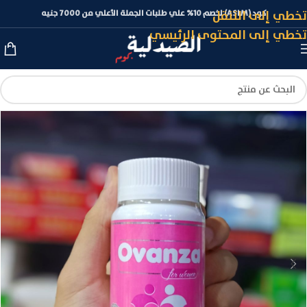
تخطي إلى التنقل
كود (ASLM) لخصم 10% علي طلبات الجملة الأعلي من 7000 جنيه
تخطي إلى المحتوى الرئيسي