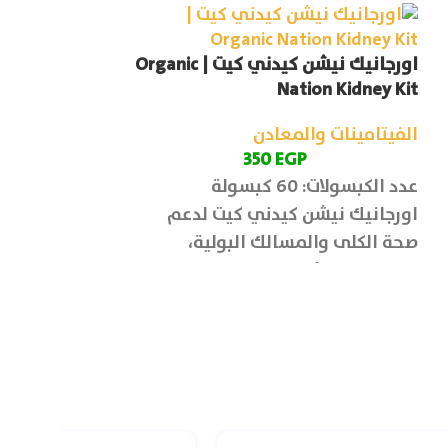
اورجانيك نيشن كيدني كيت | Organic
ion Melatonin
Nation Kidney Kit
الفيتامينات والمعادن
الفيتامينات وا
P
350
EGP
عدد الكبسولات: 60 كبسولة
عدد الاقراص: 60 قرص
اورجانيك نيشن كيدني كيت لدعم
ينظم دورة النو
صحة الكلى والمسالك البولية،
وتحسين وظائف الكلى وتطهير
الجسم من السموم.