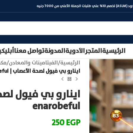
) لخصم 10% علي طلبات الجملة الأعلي من 7000 جنيه
الرئيسية
المتجر
الأدوية
المدونة
تواصل معنا
أبليك
الرئيسية
/
الفيتامينات والمعادن
/
مكم
اينارو بي فيول لصحة الأعصاب | enarobeful
اينارو بي فيول لصح
enarobeful
250
EGP