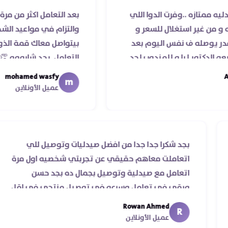
رت الدوا اللي
بعد التعامل اكثر من مرة مع صيدلية دكت
لال للسعر و
والتزام في مواعيد الشحن والسادة الأطب
س اليوم بعد
بيتواصل معاك قمة الذوق والرقي وال
و للمندوب لحد
التعامل. بجد شابووو 👏‏
ه ..فضل يتابع
mohamed wasfy
m
عميل الأونلاين
ا حقيقي ناس
بجد شكرا جدا جدا من افضل صيدليات وتوص
 علي سرعة
اتعاملت معاهم حقيقي عن تجربتي شخصي
ية ♥️♥️‏
اتعامل مع صيدلية وتوصيل بجمال ده بجد
ورقي في تعامل وسرعه في توصيل منت
من يومين من اسكندرية للقاهره ..
Rowan Ahmed
R
عميل الأونلاين