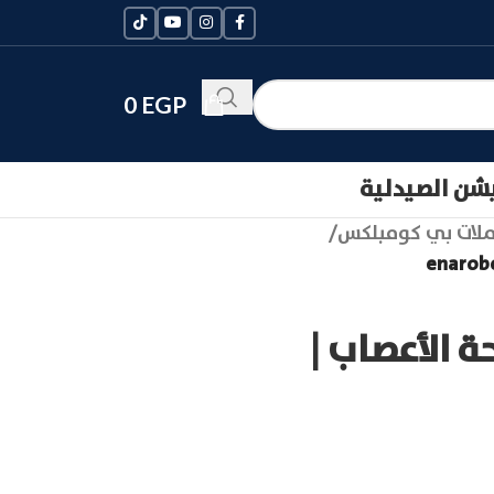
0
EGP
يشن الصيدلية
لات بي كومبلكس
/
ة الأعصاب |