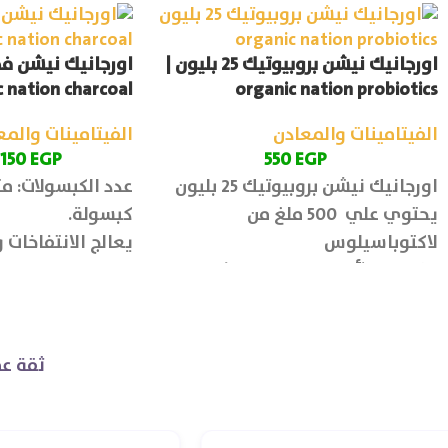
اورجانيك نيشن بروبيوتيك 25 بليون |
اورجانيك نيشن فحم
 nation charcoal
organic nation probiotics
الفيتامينات والمعادن
الفيتامينات والمع
150
EGP
550
EGP
اورجانيك نيشن بروبيوتيك 25 بليون
يحتوي علي 500 ملغ من
كبسولة.
لاكتوباسيلوس
يعالج الانتفاخات
الإينولين (ألياف البريبايوتك): 100
ملغ
عدد الأقراص: 30 قرص
ثقة عم