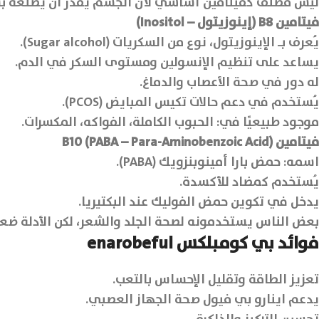
ليس مصنف كفيتامين أساسي لأن الجسم يقدر ان يصنّعه ب
فيتامين B8 (إينوزيتول – Inositol)
يُعرف بـ الإينوزيتول، نوع من السكريات (Sugar alcohol).
يساعد على تنظيم الإنسولين ومستوى السكر في الدم.
له دور في صحة الأعصاب والدماغ.
يُستخدم في دعم حالات تكيس المبايض (PCOS).
موجود طبيعيًا في: الحبوب الكاملة، الفواكه، المكسرات.
فيتامين B10 (PABA – Para-Aminobenzoic Acid)
اسمه: حمض بارا أمينوبنزويك (PABA).
يُستخدم كمضاد للأكسدة.
يدخل في تكوين حمض الفوليك عند البكتيريا.
بعض الناس يستخدمونه لصحة الجلد والشعر، لكن الأدلة ضعي
فوائد بي كومبلكس enarobeful
تعزيز الطاقة وتقليل الإحساس بالتعب.
يدعم اينارو بي فيول صحة الجهاز العصبي.