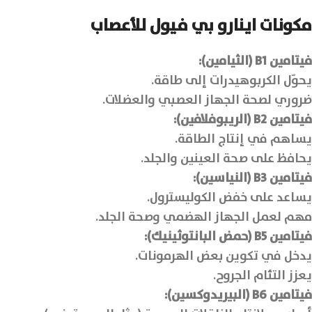
مكونات اينارو بي فيول للأعصاب
فيتامين B1 (الثيامين):
يحوّل الكربوهيدرات إلى طاقة.
ضروري لصحة الجهاز العصبي والعضلات.
فيتامين B2 (الريبوفلافين):
يساهم في إنتاج الطاقة.
يحافظ على صحة العينين والجلد.
فيتامين B3 (النياسين):
يساعد على خفض الكوليسترول.
مهم لعمل الجهاز الهضمي وصحة الجلد.
فيتامين B5 (حمض البانتوثينيك):
يدخل في تكوين بعض الهرمونات.
يعزز التئام الجروح.
فيتامين B6 (البيريدوكسين):