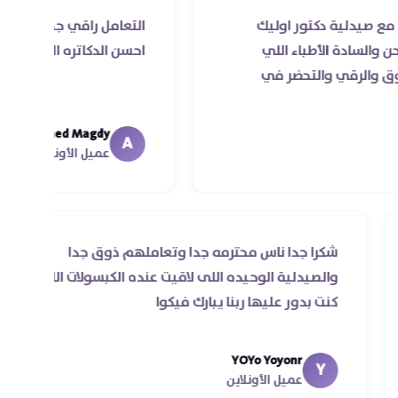
ور اوليك
التعامل راقي جدا و الخدمه محترمه و د
اء اللي
احسن الدكاتره الي اتعاملت معاهم
تحضر في
Ahmed Magdy
A
عميل الأونلاين
يل للي
شكرا جدا ناس محترمه جدا وتعاملهم ذوق 
ه اول مرة
والصيدلية الوحيده اللى لاقيت عنده الكبسو
 حسن
كنت بدور عليها ربنا يبارك فيكوا
جي في اقل
YOYo Yoyonr
Y
عميل الأونلاين