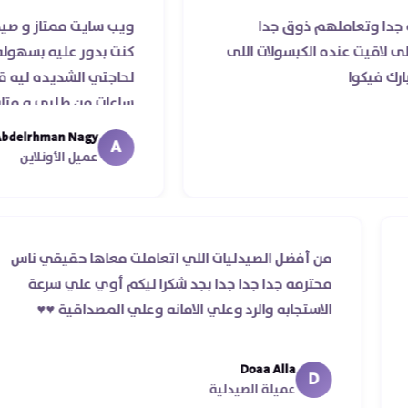
 ذوق جدا
ويب سايت ممتاز و صيدليه ممتازه ..وف
الكبسولات اللى
كنت بدور عليه بسهوله و من غير استغ
لحاجتي الشديده ليه قدر يوصله ف نف
ساعات من طلبي و متابعه الدكتور ليا 
ما استلمت بالرغم من انتهاء موعد عمل
Abdelrhman Nagy
A
معايا لحد ما استلمت ..شكرا جزيلا ليكم
عميل الأونلاين
طلب والرد
من أفضل الصيدليات اللي اتعاملت معاه
الأوردر ده غير
محترمه جدا جدا جدا بجد شكرا ليكم أوي
الاستجابه والرد وعلي الامانه وعلي المصداق
Doaa Alla
D
عميلة الصيدلية