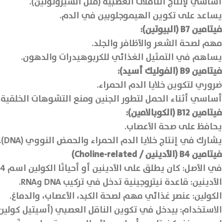
أساسي لإنتاج الناقلات العصبية (مثل السيروتونين).
يساعد على تكوين الهيموجلوبين في الدم.
فيتامين B7 (البيوتين):
مهم لصحة الشعر والأظافر والجلد.
يساهم في التمثيل الغذائي للكربوهيدرات والدهون.
فيتامين B9 (الفوليك أسيد):
ضروري لتكوين خلايا الدم الحمراء.
أساسي أثناء الحمل لتطور الجنين ومنع التشوهات الخلقية.
فيتامين B12 (الكوبالامين):
يحافظ على صحة الأعصاب.
يشارك في إنتاج خلايا الدم الحمراء والحمض النووي (DNA).
فيتامين B4 (الأدينين / Choline-related)
في الأصل: كان يطلق على الأدينين أو أحيانًا الكولين اسم B4 أما الان:
الأدينين: قاعدة نيتروجينية تدخل في تركيب DNA وRNA.
الكولين: عنصر غذائي مهم لصحة الكبد، الأعصاب، والدماغ.
الاستخدام: بيدخل في تكوين الناقل العصبي (أسيتيل كولين)