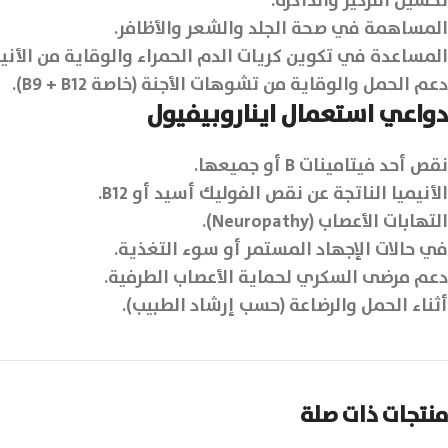
تحسين التركيز والذاكرة.
المساهمة في صحة الجلد والشعر والأظافر.
المساعدة في تكوين كريات الدم الحمراء والوقاية من الأنيم
دعم الحمل والوقاية من تشوهات الأجنة (خاصة B9 + B12).
دواعي استعمال ايناروبيفيول
نقص أحد فيتامينات B أو جميعها.
الأنيميا الناتجة عن نقص الفوليك أسيد أو B12.
التهابات الأعصاب (Neuropathy).
في حالات الإجهاد المستمر أو سوء التغذية.
دعم مرضى السكري لحماية الأعصاب الطرفية.
أثناء الحمل والرضاعة (حسب إرشاد الطبيب).
منتجات ذات صلة