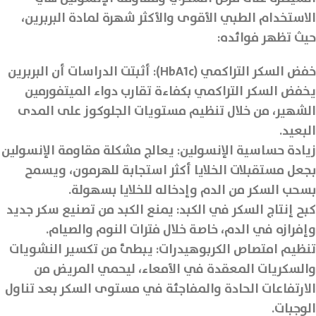
الاستخدام الطبي الأقوى والأكثر شهرة لمادة البربرين،
حيث تظهر فوائده:
خفض السكر التراكمي (HbA1c): أثبتت الدراسات أن البربرين
يخفض السكر التراكمي بكفاءة تقارب دواء الميتفورمين
الشهير، من خلال تنظيم مستويات الجلوكوز على المدى
البعيد.
زيادة حساسية الإنسولين: يعالج مشكلة مقاومة الإنسولين
بجعل مستقبلات الخلايا أكثر استجابة للهرمون، ويسمح
بسحب السكر من الدم وإدخاله للخلايا بسهولة.
كبح إنتاج السكر في الكبد: يمنع الكبد من تصنيع سكر جديد
وإفرازه في الدم، خاصة خلال فترات النوم والصيام.
تنظيم امتصاص الكربوهيدرات: يبطئ من تكسير النشويات
والسكريات المعقدة في الأمعاء، ليحمي المريض من
الارتفاعات الحادة والمفاجئة في مستوى السكر بعد تناول
الوجبات.