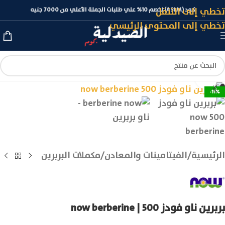
تخطي إلى التنقل
كود (ASLM) لخصم 10% علي طلبات الجملة الأعلي من 7000 جنيه
تخطي إلى المحتوى الرئيسي
انقر للتكبير
-11%
الرئيسية
/
الفيتامينات والمعادن
/
مكملات البربرين
بربرين ناو فودز 500 | now berberine