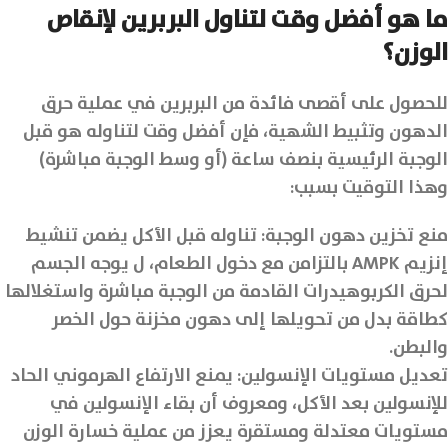
ما هو أفضل وقت لتناول البربرين لإنقاص
الوزن؟
للحصول على أقصى فائدة من البربرين في عملية حرق
الدهون وتثبيط الشهية، فإن أفضل وقت لتناوله هو قبل
الوجبة الرئيسية بنصف ساعة (أو وسط الوجبة مباشرة)
وهذا التوقيت بسبب:
منع تخزين دهون الوجبة: تناوله قبل الأكل يضمن تنشيط
إنزيم AMPK بالتزامن مع دخول الطعام، ل يوجه الجسم
لحرق الكربوهيدرات القادمة من الوجبة مباشرة واستغلالها
كطاقة بدل من تحويلها إلى دهون مخزنة حول الخصر
والبطن.
تعديل مستويات الإنسولين: يمنع الارتفاع الهرموني الحاد
للإنسولين بعد الأكل، ومعروف أن بقاء الإنسولين في
مستويات معتدلة ومستقرة يعزز من عملية خسارة الوزن