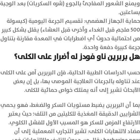
ويمنع الشعور المفاجئ بالجوع (شره السكريات) بعد الوجبة
بساعتين.
حماية الجهاز الهضمي: تقسيم الجرعة اليومية (كبسولة
500 ملجم قبل الغداء وأخرى قبل العشاء) يقلل بشكل كبير
من احتمالية حدوث أي اضطرابات في المعدة مقارنة بتناول
جرعة كبيرة دفعة واحدة.
هل بربرين ناو فودز له أضرار على الكلى؟
حسب الدراسات الطبية الحالية، فإن البربرين آمن على الكلى
عند تناوله بالجرعات العلاجية الموصى بها، بل إن بعض
الأبحاث تشير إلى أنه يمتلك خواص حمائية للكلى.
بما أن البربرين يضبط مستويات السكر والضغط، فهو يحمي
الشرايين الدقيقة المغذية للكليتين من التلف؛ حيث يعتبر
الارتفاع المزمن للسكر هو المسبب الأول للفشل الكلوي.
مضاد لالتهابات الكلى: تشير التجارب المعملية إلى أن