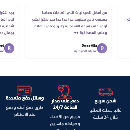
لطلب
من أفضل الصيدليات اللي اتعاملت معاها
بجد 
استلام
حقيقي ناس محترمه جدا جدا جدا بجد شكرا ليكم
للي 
أوي علي سرعة الاستجابه والرد وعلي الامانه
شخصي
وعلي المصداقية ♥️♥️‏
بجما
في ت
Doaa Alla
اسكند
R
D
عميلة الصيدلية
وسائل دفع متعددة
شحن سريع
دعم على مدار
الساعة 24/7
طرق دفع آمنة ودفع
غالبا يصلك المنتج
عند الاستلام
فريق من الأطباء
خلال 24 ساعة
وصيادلة جاهزين