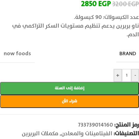
2850
EGP
3200
EGP
عدد الكبسولات: 90 كبسولة.
ناو بربرين يدعم تنظيم مستويات السكر التراكمي في
الدم.
now foods
BRAND
+
-
إضافة إلى السلة
شراء الآن
رمز المنتج:
733739014160
التصنيفات:
الفيتامينات والمعادن
,
مكملات البربرين