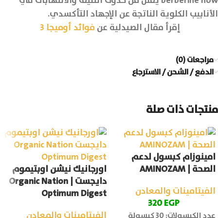
berberine now يقلل من حدوث التليف والالتهابات في
الأنابيب الكلوية الناتجة عن الإجهاد التأكسدي.
إقرأ مقال الصيدلية عن
فوائد أوميجا 3
مراجعات (0)
الدفع / الشحن / الاسترجاع
منتجات ذات صلة
امينوزام كبسول لدعم
الصحة | AMINOZAM
اورجانيك نيشن اوبتيموم
دايجست | Organic Nation
الفيتامينات والمعادن
Optimum Digest
320
EGP
الفيتامينات والمعادن
عدد الكبسولات: 30 كبسولة