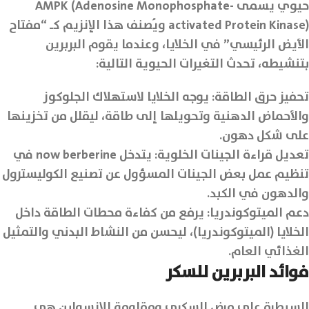
حيوي يسمى AMPK (Adenosine Monophosphate-
activated Protein Kinase) ويُصنف هذا الإنزيم كـ “مفتاح
الأيض الرئيسي” في الخلايا، وعندما يقوم البربرين
بتنشيطه، تحدث التغيرات الحيوية التالية:
تحفيز حرق الطاقة: يوجه الخلايا لاستهلاك الجلوكوز
والأحماض الدهنية وتحويلها إلى طاقة، ليقلل من تخزينها
على شكل دهون.
تعديل قراءة الجينات الخلوية: يتدخل now berberine في
تنظيم عمل بعض الجينات المسؤول عن تصنيع الكوليسترول
والدهون في الكبد.
دعم الميتوكوندريا: يرفع من كفاءة محطات الطاقة داخل
الخلايا (الميتوكوندريا)، ليحسن من النشاط البدني والتمثيل
الغذائي العام.
فوائد البربرين للسكر
السيطرة على مرض السكري ومقاومة الإنسولين هي