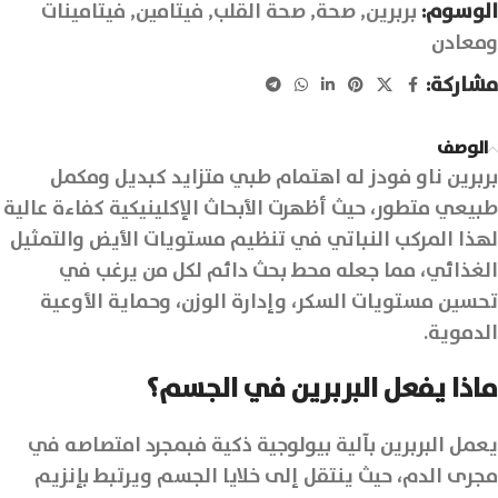
الوسوم:
بربرين
,
صحة
,
صحة القلب
,
فيتامين
,
فيتامينات
ومعادن
مشاركة:
الوصف
بربرين ناو فودز له اهتمام طبي متزايد كبديل ومكمل
طبيعي متطور، حيث أظهرت الأبحاث الإكلينيكية كفاءة عالية
لهذا المركب النباتي في تنظيم مستويات الأيض والتمثيل
الغذائي، مما جعله محط بحث دائم لكل من يرغب في
تحسين مستويات السكر، وإدارة الوزن، وحماية الأوعية
الدموية.
ماذا يفعل البربرين في الجسم؟
يعمل البربرين بآلية بيولوجية ذكية فبمجرد امتصاصه في
مجرى الدم، حيث ينتقل إلى خلايا الجسم ويرتبط بإنزيم