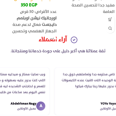
350
EGP
مفيد جدا لتحسين الصحة
العامة
عدد الأقراص: 30 قرص
اورجانيك نيشن اوبتمم
دايجست
فعال لدعم صحة
الجهاز الهضمي وتحسين
كفاءة الهضم ويقلل اضطرابات
آراء العملاء
الجهاز الهضمي مثل الانتفاخ
والغازات.
ثقة عملائنا هي أكبر دليل على جودة خدماتنا ومنتجاتنا.
 محترمه جدا وتعاملهم ذوق جدا
ويب سايت ممتاز و صيدليه ممتازه ..و
حيده اللى لاقيت عنده الكبسولات
اللي كنت بدور عليه بسهوله و من غي
 عليها ربنا يبارك فيكوا
للسعر و لحاجتي الشديده ليه قدر ي
نفس اليوم بعد ساعات من طلبي و م
الدكتور ليا و للمندوب لحد ما استلم
Abdelrhman Nagy
YOYo 
انتهاء موعد عمله ..فضل يتابع معايا 
A
ونلاين
عميل الأونلاين
استلمت ..شكرا جزيلا ليكم