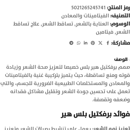
رمز المنتج:
5021265245741
التصنيف:
الفيتامينات والمعادن
الوسوم:
العناية بالشعر
,
تساقط الشعر
,
علاج تساقط
الشعر
,
فيتامين
مشاركة:
الوصف
صمم برفكتيل هير بلس خصيصا لتعزيز صحة الشعر وزيادة
قوته ومنع تساقطة، حيث يتميز بتركيبة غنية بالفيتامينات
والمعادن والمستخلصات الطبيعية الضرورية للجسم، والتي
تعمل على تحسين جودة الشعر وتقليل مشاكل فقدانه
وضعفه وتقصفة.
فوائد برفكتيل بلس هير
تعزيز نمو الشعر:
يعمل على تنشيط بصيلات الشعر وتعزيز