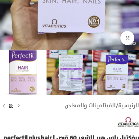
انقر للتكبير
الرئيسية
/
الفيتامينات والمعادن
برفكتيل بلس هير للشعر 60 قرص | perfectil plus hair