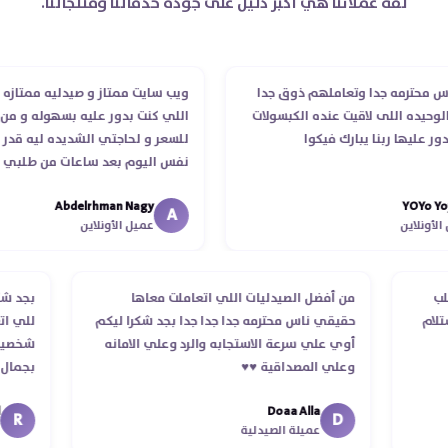
ثقة عملائنا هي أكبر دليل على جودة خدماتنا ومنتجاتنا.
حترمه جدا وتعاملهم ذوق جدا
ويب سايت ممتاز و صيدليه ممتازه ..وفر
ده اللى لاقيت عنده الكبسولات
اللي كنت بدور عليه بسهوله و من غير 
ليها ربنا يبارك فيكوا
للسعر و لحاجتي الشديده ليه قدر يوص
نفس اليوم بعد ساعات من طلبي و متا
الدكتور ليا و للمندوب لحد ما استلمت 
Abdelrhman Nagy
YOY
انتهاء موعد عمله ..فضل يتابع معايا لح
A
لاين
عميل الأونلاين
استلمت ..شكرا جزيلا ليكم
 الطلب
من أفضل الصيدليات اللي اتعاملت معاها
بج
د استلام
حقيقي ناس محترمه جدا جدا جدا بجد شكرا ليكم
لل
أوي علي سرعة الاستجابه والرد وعلي الامانه
شخ
وعلي المصداقية ♥️♥️‏
بج
في
Doaa Alla
اسك
D
عميلة الصيدلية