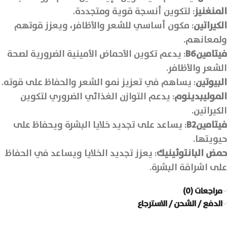
المنغنيز
: لتكوين أنسجة قوية ومتجددة.
الكيراتين
: مكون أساسي للشعر والأظافر، ويعزز قوتهم
ولمعانهم.
فيتامين
B6
: يدعم تكوين الأحماض الأمينية الضرورية لصحة
الشعر والأظافر.
البيوتين
: يساهم في تعزيز نمو الشعر والحفاظ على قوته.
الموليبدينوم
: يدعم التوازن الغذائي الضروري لتكوين
الكيراتين.
فيتامين
B2
: يساعد على تجديد خلايا البشرة ويحفاظ على
حيويتها.
حمض البانتوثينيك
: يعزز تجديد الخلايا ويساعد في الحفاظ
على اشراقة البشرة.
مراجعات (0)
الدفع / الشحن / الاسترجاع