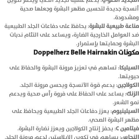
التجديد الخلوي
: يدعم عملية تجديد الخلايا ويحفز تكوين
أنسجة جديدة لتحسين مظهر البشرة وجعلها صحية
ومشدودة.
مناعة طبيعية للبشرة
: يحافظ على دفاعات الجلد الطبيعية
ضد العوامل الخارجية الضارة، ويساعد على التئام ندبات
البشرة وحمايتها بإستمرار.
مكونات Doppelherz Belle Hairnakin
السيليكا
: تساهم في تعزيز مرونة البشرة والحفاظ على
حيويتها.
الكولاجين
: يدعم قوة الأنسجة ويحسن مرونة الجلد.
الزنك
: يساعد على الحفاظ على فروة رأس صحية ويدعم
نمو الشعر.
السيلينيوم
: يعزز دفاعات الجلد الطبيعية ويحافظ على
مظهر البشرة الصحي.
فيتامين
C
: يحفز إنتاج الكولاجين ويعزز نضارة البشرة.
النحاس
: يساهم في تكوين الإيلاستين لدعم مرونة الجلد.