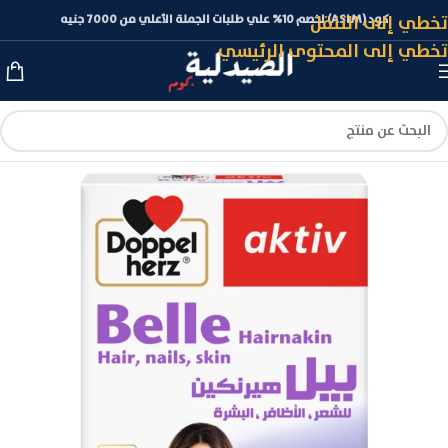
تخطي إلى التنقل
كود (ASLM) لخصم 10% علي طلبات الجملة الأعلي من 7000 جنيه
تخطي إلى المحتوى الرئيسي