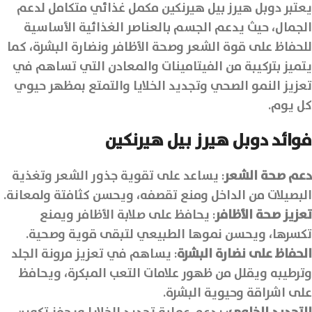
يعتبر دوبل هيرز بيل هيرنكين مكمل غذائي متكامل لدعم
الجمال، حيث يدعم الجسم بالعناصر الغذائية الأساسية
للحفاظ على قوة الشعر وصحة الأظافر ونضارة البشرة، كما
يتميز بتركيبة من الفيتامينات والمعادن التي تساهم في
تعزيز النمو الصحي وتجديد الخلايا والتمتع بمظهر حيوي
كل يوم.
فوائد دوبل هيرز بيل هيرنكين
دعم صحة الشعر
: يساعد على تقوية جذور الشعر وتغذية
البصيلات من الداخل ومنع تقصفه، ويحسن كثافتة ولمعانة.
تعزيز صحة الأظافر
: يحافظ على صلابة الأظافر ويمنع
تكسرها، ويحسن نموها الطبيعي لتبقى قوية وصحية.
الحفاظ على نضارة البشرة
: يساهم في تعزيز مرونة الجلد
وترطيبه ويقلل من ظهور علامات التعب المبكرة، ويحافظ
على اشراقة وحيوية البشرة.