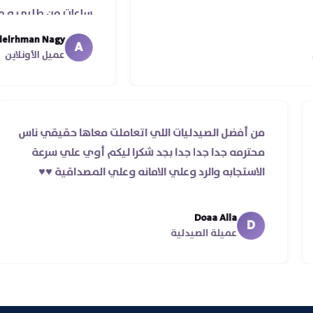
ساعات من طلبي و متابعه الدكتور ل
ما استلمت بالرغم من انتهاء موعد 
Abdelrhman Nagy
A
معايا لحد ما استلمت ..شكرا جزيلا ل
عميل الأونلاين
 والرد
من أفضل الصيدليات اللي اتعاملت معاها ح
وردر ده غير
محترمه جدا جدا جدا بجد شكرا ليكم أوي عل
الاستجابه والرد وعلي الامانه وعلي المصداقية 
Doaa Alla
D
عميلة الصيدلية