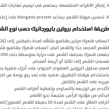
3. إصلاح الأطراف المتقصفة: يساهم في ترميم نهايات الشعر المتقصفة من خلال تغليف الشعرة بطبقة بروتينية تحميها من العوامل البيئية والحرارة.
4. تحسين مرونة الشعر: يساعد biorganic protein على إعادة الحيوية إلى الشعر، فيصبح أكثر مرونة وأسهل في التصفيف، مع مظهر لامع وصحي بشكل طبيعي.
طريقة استخدام بروتين بايورجانيك حسب نوع الش
اغسلي شعركِ مرتين بشامبو مُنَظِّف لمدة دقيقتين إلى ثلا
للشعر المجعد جدًا والشعر البكر، اغسلي شعركِ بشامبو مُنَظِ
جففي شعركِ بمجفف الشعر على حرارة متوسطة حتى 100%.
قسمي الشعر إلى ثلاثة أو أربعة أقسام.
ضعي محلول البروتين العضوي الحيوي على أجزاء صغيرة بدءً
باستخدام فرشاة التطبيق، ضعيه على بُعد ربع بوصة من الج
مرريه على الشعر بالكامل.
تأكدي من توزيعه بالتساوي وتغطية أطراف الشعر.
ابدئي من مؤخرة الرأس، متجهةً نحو الأمام.
اتركي العلاج على الشعر لمدة 20 دقيقة للشعر المموج/المجعد، ولمدة تصل إلى 45 دقيقة للشعر المجعد جدًا.