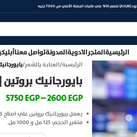
) لخصم 10% علي طلبات الجملة الأعلي من 7000 جنيه
الرئيسية
المتجر
الأدوية
المدونة
تواصل معنا
أبليك
الرئيسية
/
العناية بالشعر
/
بايورجانيك بروتين |
بايورجانيك بروتين | iorganic protein
5750
EGP
–
2600
EGP
يعمل بيورجانيك بروتين علي اصلاح ك
متغير الحجم: 125 مل و 1000 مل.