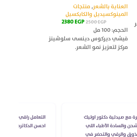
العناية بالشعر
,
منتجات
P
المينوكسيديل والكابكسيل
الحجم: 200 مل
2380
EGP
2500
EGP
ر
يعمل علي تقلي
الحجم: 100 مل
وانبات بصيلات 
فيشي ديركوس دينسى سلوشينز
مركز لتعزيز نمو الشعر.
دكتور اوليك
التعامل راقي جدا و الخدمه محترمه 
أطباء اللي
احسن الدكاتره الي اتعاملت معاهم
التحضر في