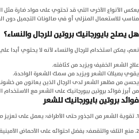
مناسب للاستعمال المنزلي أو في صالونات التجميل دون ا
هل يصلح بايورجانيك بروتين للرجال والنساء؟
نعم، يمكن استخدام للرجال والنساء لأنه لا يحتوي أبدا علي فورمالين
علاج الشعر الخفيف ويزيد من كثافته.
يقوي بصيلات الشعر ويزيد من سمك الشعرة الواحدة.
يحسن من مظهر الشعر لدى الرجال الذين يعانون من خشونة ا
من أبرز فوائد بروتين بيورجانيك على الشعر مع الاستخدام ا
فوائد بروتين بايورجانيك للشعر
1. تقوية الشعر من الجذور حتى الأطراف: يعمل على تعزيز صحة بصيلات الشعر وتقويتها، ليقلل من تساقط الشعر ويحسن كثافته وسمكه.
2. منع التلف والتقصف: بفضل احتوائه على الأحماض الأمينية والفيتامينات، يعالج الشعر التالف ويعيد بناء الألياف التالفة داخل الشعرة.