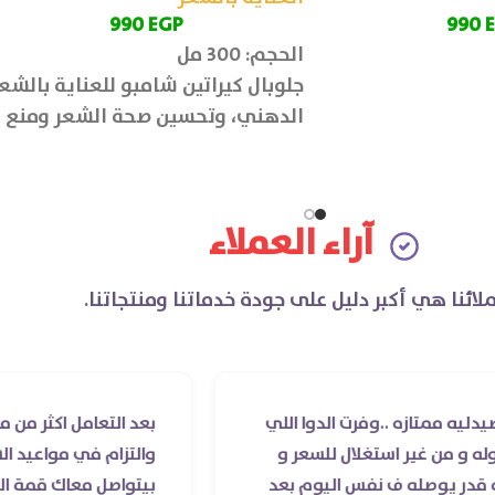
990
EGP
990
الحجم: 300 مل
جلوبال كيراتين شامبو للعناية بالشع
الدهني، وتحسين صحة الشعر ومنع
جفافه.
آراء العملاء
لائنا هي أكبر دليل على جودة خدماتنا ومنتجاتنا.
.وفرت الدوا اللي
بعد التعامل اكثر من مرة مع صيدلية 
ستغلال للسعر و
والتزام في مواعيد الشحن والسادة ال
 نفس اليوم بعد
بيتواصل معاك قمة الذوق والرقي و