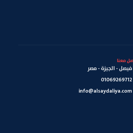
صل معنا
فيصل - الجيزة - مصر
01069269712
info@alsaydaliya.com