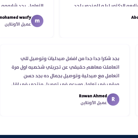
يا و للمندوب لحد
التعامل. بجد شابووو 👏‏
عمله ..فضل يتابع
mohamed wasfy
m
يكم
عميل الأونلاين
قيقي ناس
بجد شكرا جدا جدا من افضل صيدليات وتوصيل 
ي سرعة
اتعاملت معاهم حقيقي عن تجربتي شخصيه ا
♥️♥️‏
اتعامل مع صيدلية وتوصيل بجمال ده بجد ح
ورقي في تعامل وسرعه في توصيل منتجي 
من يومين من اسكندرية للقاهره ..
Rowan Ahmed
R
عميل الأونلاين