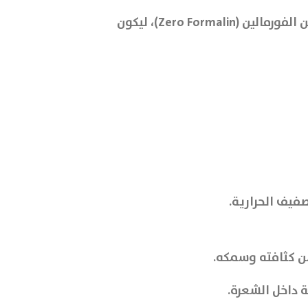
بعكس الأنواع الأخرى التي قد تحتوي على مواد ضارة مثل الفورمالين، فإن بيورجانيك بروتين يتميز بتركيبة آمنة وخالية من الفورمالين (Zero Formalin)، ليكون
فيف الحرارية.