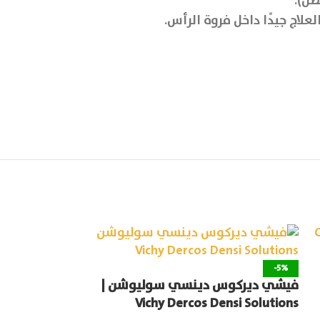
ضل).
نواه لوشن لتس
-5%
فيشي ديركوس دينسي سوليوشن |
Nawah Lotion
Vichy Dercos Densi Solutions
العناية بالشعر