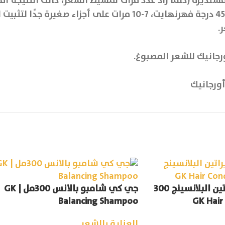
ديرة (كلما زاد عدد مرات تمشيط الشعر، كانت النتيجة أف
.
ورجانيك
بلسم جلوبال كيراتين البلانسينج 300
جي كي شامبو بالانس 300مل | GK
Balancing Shampoo
العناية بالشعر