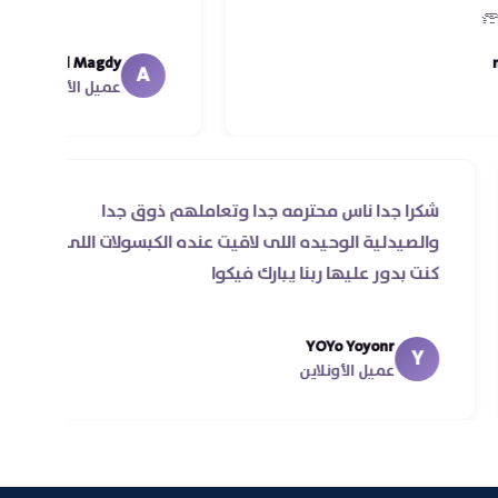
Ahmed Magdy
A
عميل الأونلاين
للي
شكرا جدا ناس محترمه جدا وتعاملهم ذوق جدا
ول مرة
والصيدلية الوحيده اللى لاقيت عنده الكبسولات
سن
كنت بدور عليها ربنا يبارك فيكوا
في اقل
YOYo Yoyonr
Y
عميل الأونلاين