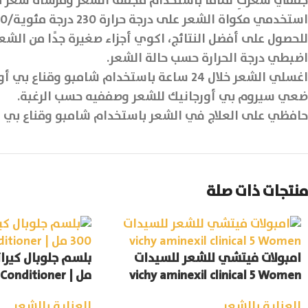
جففي شعركِ تمامًا باستخدام مجفف الشعر وفرشاة شعر مست
استخدمي مكواة الشعر على درجة حرارة 230 درجة مئوية/450 درجة فهرنهايت، 7-10 مرات على أجزاء صغيرة جدًا لتثبيت العلاج جيدًا داخل فروة الرأس.
للحصول على أفضل النتائج، اكوي أجزاء صغيرة جدًا من الشعر
اضبطي درجة الحرارة حسب حالة الشعر.
اغسلي الشعر خلال 24 ساعة باستخدام شامبو وقناع بي أورجانيك للشعر المصبوغ.
ضعي سيروم بي أورجانيك للشعر وصففيه حسب الرغبة.
حافظي على العلاج في الشعر باستخدام شامبو وقناع بي أ
منتجات ذات صلة
امبولات فيتشي للشعر للسيدات
vichy aminexil clinical 5 Women
مل | GK Hair Conditioner
العناية بالشعر
العناية بالشعر