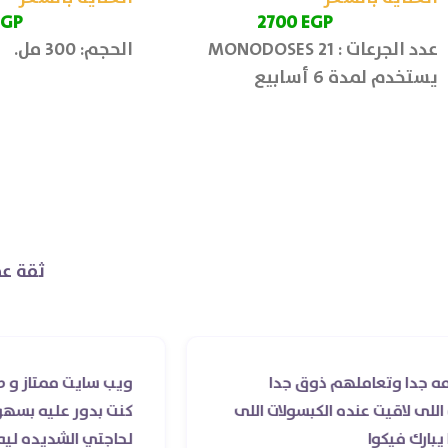
EGP
2700
EGP
عدد الجرعات : 21 MONODOSES
الحجم: 300 مل.
يستخدم لمدة 6 أسابيع
ثقة عم
لهم ذوق جدا
ويب سايت ممتاز و صيدليه ممتازه .
ده الكبسولات اللى
كنت بدور عليه بسهوله و من غير ا
لحاجتي الشديده ليه قدر يوصله ف