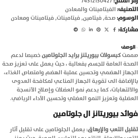
رمز المنتج:
74312130427
التصنيف:
الفيتامينات والمعادن
الوسوم:
صحة
,
فيتامين
,
فيتامينات
,
فيتامينات ومعادن
مشاركة:
الوصف
صممت
كبسولات بيوريتنز برايد الجلوتامين
خصيصا لدعم
الصحة العامة للجسم بفعالية ، حيث يعمل على تعزيز صحة
الجهاز الهضمي وتحسين عملية الهضم وامتصاص الغذاء،
بالإضافة الى تقوية الجهاز المناعي لمكافحة العدوى
والالتهابات، كما يدعم نمو العضلات وإصلاح الأنسجة
العضلية وتعزيز النمو العضلي وتحسين الأداء الرياضي.
فوائد بيوريتانز ال جلوتامين
تقليل التعب والإرهاق
: يعمل الجلوتامين على تقليل آثار