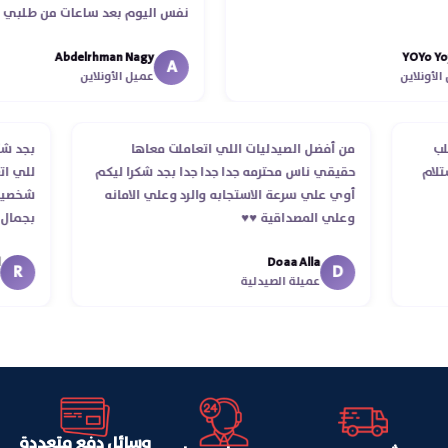
نفس اليوم بعد ساعات من طلبي و متا
الدكتور ليا و للمندوب لحد ما استلمت ب
Abdelrhman Nagy
YOY
انتهاء موعد عمله ..فضل يتابع معايا لح
A
لاين
عميل الأونلاين
استلمت ..شكرا جزيلا ليكم
 الطلب
من أفضل الصيدليات اللي اتعاملت معاها
بج
د استلام
حقيقي ناس محترمه جدا جدا جدا بجد شكرا ليكم
لل
أوي علي سرعة الاستجابه والرد وعلي الامانه
شخ
وعلي المصداقية ♥️♥️‏
بج
في
Doaa Alla
اس
D
عميلة الصيدلية
وسائل دفع متعددة