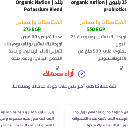
25 بليون | organic nation
بلند | Organic Nation
Potassium Blend
probiotics
الفيتامينات والمعادن
الفيتامينات والمعادن
275
EGP
550
EGP
اورجانيك نيشن بروبيوتيك 25
عدد الأقراص: 60 قرص
بليون
اورجانيك نيشن بوتاسيوم بلند
يحتوي علي 500 ملغ من
لتعزيز الأداء الرياضي وزيادة
لاكتوباسيلوس
التحمل البدني، ودعم صحة
الإينولين (ألياف البريبايوتك):
العضلات والجهاز العصبي.
آراء العملاء
100 ملغ
عدد الأقراص: 30 قرص
ثقة عملائنا هي أكبر دليل على جودة خدماتنا ومنتجاتنا.
حترمه جدا وتعاملهم ذوق جدا
ويب سايت ممتاز و صيدليه ممتازه ..وفرت
ده اللى لاقيت عنده الكبسولات
اللي كنت بدور عليه بسهوله و من غير 
يها ربنا يبارك فيكوا
للسعر و لحاجتي الشديده ليه قدر يوص