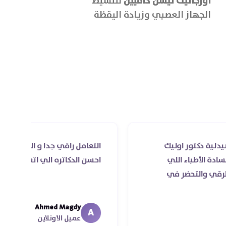
اورجانيك نيشن كافيين
لتنشيط
اورجانيك نيشن
الجهاز العصبي وزيادة اليقظة
صحة المفاصل و
والتركيز، وتعزيز القدرة على التحمل
بالإضافة الى تع
وأداء التمارين بكفاءة.
الغضاريف وحماي
ر اوليك
التعامل راقي جدا و الخدمه محترمه و دكت
ء اللي
احسن الدكاتره الي اتعاملت معاهم
ضر في
Ahmed Magdy
A
عميل الأونلاين