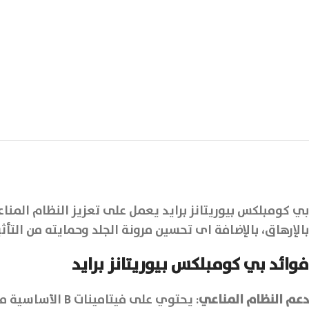
بي كومبلكس بيوريتانز برايد يعمل على تعزيز النظام المن
بالإرهاق، بالإضافة اى تحسين مرونة الجلد وحمايته من التأ
فوائد بي كومبلكس بيوريتانز برايد
دعم النظام المناعي
: يحتوي على فيتامينات B الأساسية مثل B6 وB12 والفولات، التي تعزز النظام المناعي وتدعم قدرة الجسم على محاربة الأمراض والعدوى.