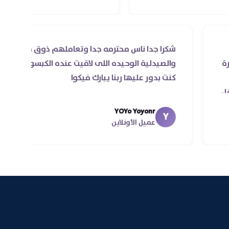
صيل للي
شكرا جدا ناس محترمه جدا وتعاملهم ذوق
يه اول مرة
والصيدلية الوحيده اللى لاقيت عنده الكبس
جد حسن
كنت بدور عليها ربنا يبارك فيكوا
تجي في اقل
YOYo Yoyonr
Y
عميل الأونلاين