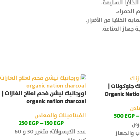
خلايا السليمة.
م الحمراء.
ة الخلايا من الأضرار.
 جهاز المناعة.
ك جلوكونات |
اورجانيك نيشن فحم لعلاج الغازات |
Organic Natio
organic nation charcoal
ادن
الفيتامينات والمعادن
500
EGP
–
250
EGP
–
150
EGP
عدد الكبسولات: متغير 30 و 60
ب والجهاز