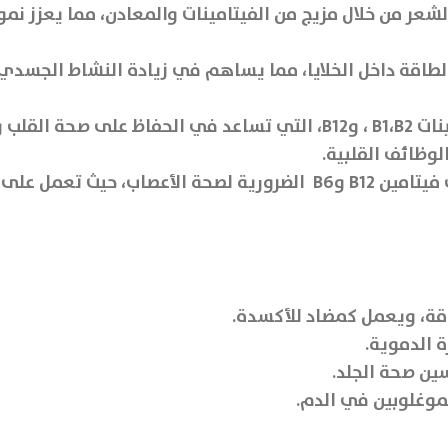
لشعر من خلال مزيج من الفيتامينات والمعادن، مما يعزز ن
لطاقة داخل الخلايا، مما يساهم في زيادة النشاط الجسدي و
: يحتوي بيورتنس بي كومبلكس على فيتامينات B1،B2 ، وB12، التي تساع
وظائف القلبية.
: يحتوي B complex puritans pride على فيتامين B12 وB6 الضرورية لصح
قة، ويعمل كمضاد للأكسدة.
 الدموية.
ين صحة الجلد.
وغلوبين في الدم.