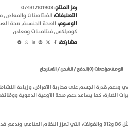
رمز المنتج:
074312101908
التصنيفات:
الفيتامينات والمعادن
,
مك
الوسوم:
الصحة الجنسية
,
صحة العي
كومبلكس
,
فيتامينات ومعادن
مشاركة:
الوصف
مراجعات (0)
الدفع / الشحن / الاسترجاع
اعي ودعم قدرة الجسم على محاربة الأمراض، وزيادة النشا
ثيرات الضارة، كما يساعد دعم صحة الأوعية الدموية ووظائف 