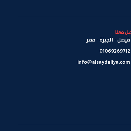
صل معنا
فيصل - الجيزة - مصر
01069269712
info@alsaydaliya.com