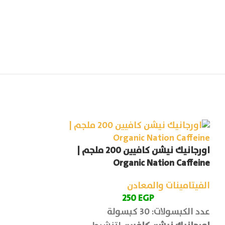
اورجانيك نيشن كافيين 200 ملجم |
اورجانيك نيشن
n Move master
Organic Nation Caffeine
الفيتامينات والمعادن
الفيتامينات وا
EGP
250
فيتامين
P
عدد الكبسولات: 30 كبسولة
عدد الاقراص: 90 قرص