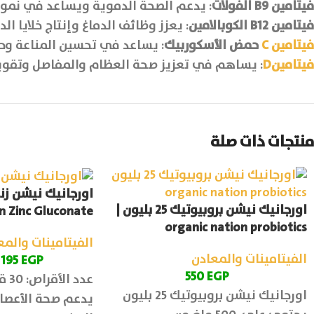
فيتامين
B9
الفولات
: يدعم الصحة الدموية ويساعد في نمو ال
فيتامين
B12
الكوبالامين
: يعزز وظائف الدماغ وإنتاج خلايا الد
فيتامين
C
حمض الأسكوربيك
: يساعد في تحسين المناعة وحماي
فيتامين
D
: يساهم في تعزيز صحة العظام والمفاصل وتقوية
منتجات ذات صلة
اورجانيك نيشن زن
اورجانيك نيشن بروبيوتيك 25 بليون |
n Zinc Gluconate
organic nation probiotics
الفيتامينات والمع
الفيتامينات والمعادن
195
EGP
550
EGP
عدد الأقراص: 30 قرص
اورجانيك نيشن بروبيوتيك 25 بليون
يدعم صحة الأعصا