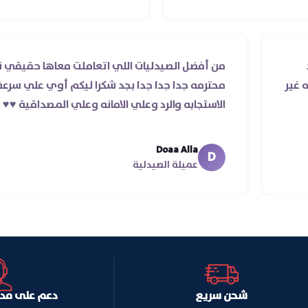
لطلب والرد
من أفضل الصيدليات اللي اتعاملت معا
 الأوردر ده غير
محترمه جدا جدا جدا بجد شكرا ليكم أو
الاستجابه والرد وعلي الامانه وعلي المصد
Doaa Alla
D
عميلة الصيدلية
شحن سريع
دعم على مدار ا