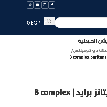
0
EGP
يشن الصيدلية
لات بي كومبلكس
/
بي كومبلكس بيوريتانز برايد | B complex