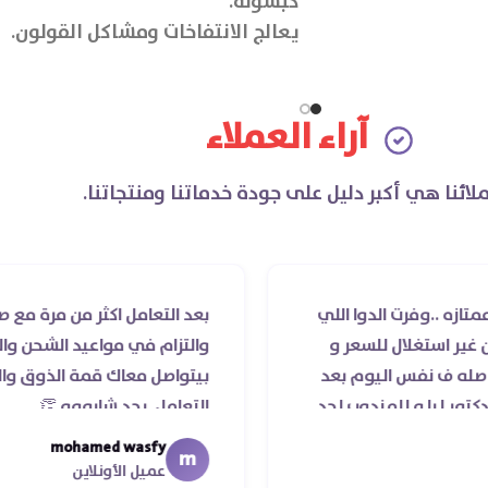
كبسولة.
يعالج الانتفاخات ومشاكل القولون.
آراء العملاء
لائنا هي أكبر دليل على جودة خدماتنا ومنتجاتنا.
 الدوا اللي
بعد التعامل اكثر من مرة مع صيدلية دكتو
ال للسعر و
والتزام في مواعيد الشحن والسادة الأطبا
 اليوم بعد
بيتواصل معاك قمة الذوق والرقي والتح
للمندوب لحد
التعامل. بجد شابووو 👏‏
 ..فضل يتابع
mohamed wasfy
m
عميل الأونلاين