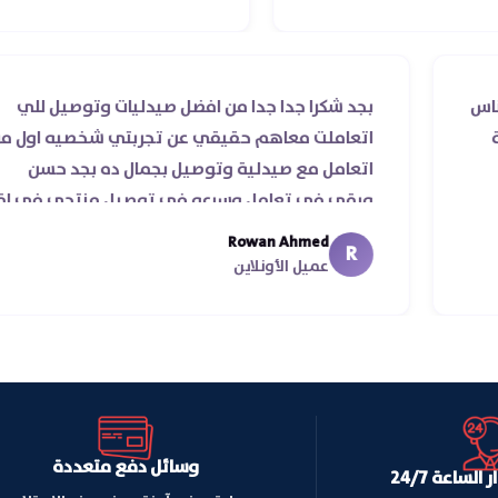
ها حقيقي ناس
بجد شكرا جدا جدا من افضل صيدليات وتو
ي علي سرعة
اتعاملت معاهم حقيقي عن تجربتي شخص
اقية ♥️♥️‏
اتعامل مع صيدلية وتوصيل بجمال ده ب
ورقي في تعامل وسرعه في توصيل من
من يومين من اسكندرية للقاهره ..
Rowan Ahmed
R
عميل الأونلاين
وسائل دفع متعددة
لساعة 24/7