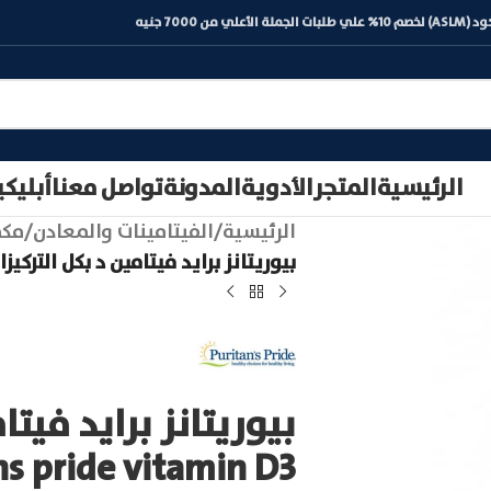
) لخصم 10% علي طلبات الجملة الأعلي من 7000 جنيه
الرئيسية
المتجر
الأدوية
المدونة
تواصل معنا
أبليك
الرئيسية
/
الفيتامينات والمعادن
/
مكم
بيوريتانز برايد فيتامين د بكل التركيزات | ns pride vitamin D3
بيوريتانز برايد فيتام
ns pride vitamin D3