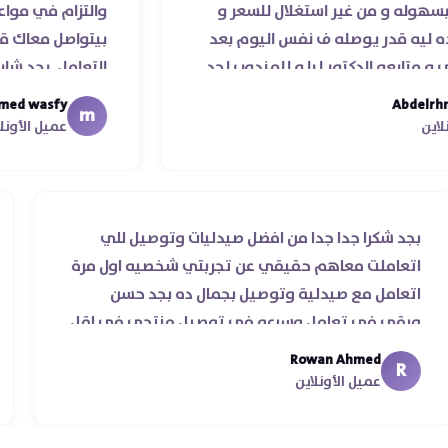
من غير استغلال للسعر و
والتزام في مواعيد الشحن و
 يوصله ف نفس اليوم بعد
بيتواصل معاك قمة الذوق 
لدكتور ليا و للمندوب لحد
التعامل. بجد شابووو 👏‏
اء موعد عمله ..فضل يتابع
mohamed wasfy
m
ا جزيلا ليكم
عميل الأونلاين
بجد شكرا جدا جدا من افضل صيدليات وتوصيل للي
اتعاملت معاهم حقيقي عن تجربتي شخصيه اول مرة
اتعامل مع صيدلية وتوصيل بجمال ده بجد حسن
ورقي في تعامل وسرعه في توصيل منتجي في اقل
من يومين من اسكندرية للقاهره ..
Rowan Ahmed
R
عميل الأونلاين