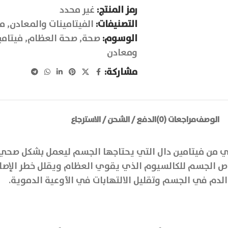
رمز المنتج:
غير محدد
التصنيفات:
الفيتامينات والمعادن
,
مك
الوسوم:
صحة
,
صحة العظام
,
فيتامي
ومعادن
مشاركة:
الوصف
مراجعات (0)
الدفع / الشحن / الاسترجاع
افي من فيتامين دال التي يحتاجها الجسم ليعمل بشكل صحي
صاص الجسم للكالسيوم الذي يقوي العظام ويقلل خطر الإص
لدم في الجسم وتقليل الالتهابات في الأوعية الدموية.