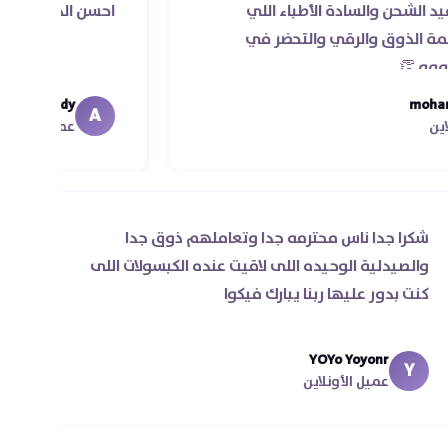
السادة الأطباء اللي
احسن الدكاتره الي اتعاملت
والرقي والتحضر في
Ahmed Magdy
A
عميل الأونلاين
شكرا جدا ناس محترمه جدا وتعاملهم ذوق جدا
والصيدلية الوحيده اللى لاقيت عنده الكبسولات اللى
كنت بدور عليها ربنا يبارك فيكوا
YOYo Yoyonr
Y
عميل الأونلاين