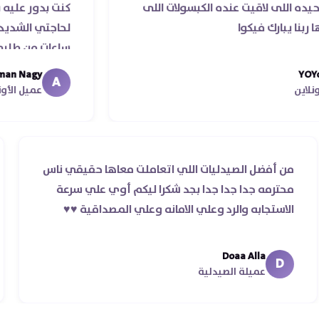
لاقيت عنده الكبسولات اللى
كنت بدور عليه بسهوله و 
ك فيكوا
لحاجتي الشديده ليه قدر
ساعات من طلبي و متابعه ا
ما استلمت بالرغم من انته
Abdelrhman Nagy
A
معايا لحد ما استلمت ..شكر
عميل الأونلاين
من أفضل الصيدليات اللي اتعاملت معاها حقيقي ناس
ير
محترمه جدا جدا جدا بجد شكرا ليكم أوي علي سرعة
الاستجابه والرد وعلي الامانه وعلي المصداقية ♥️♥️‏
Doaa Alla
D
عميلة الصيدلية