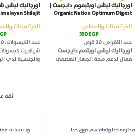
اورجانيك نيشن اوبتيموم دايجست |
اورجانيك نيشن شي
imalayan Shilajit
Organic Nation Optimum Digest
الفيتامينات والمعادن
الفيتامينات والمع
EGP
350
EGP
عدد الأقراص: 30 قرص
عدد الكبسولات: 60 كبسولة
اورجانيك نيشن اوبتمم دايجست
شيلاجيت كبسولات 
فعال لدعم صحة الجهاز الهضمي
والجنسية لدي الر
وتحسين كفاءة الهضم ويقلل
بالدم
اضطرابات الجهاز الهضمي مثل
الانتفاخ والغازات.
ثقة عم
دا وتعاملهم ذوق جدا
ويب سايت ممتاز و صيدليه 