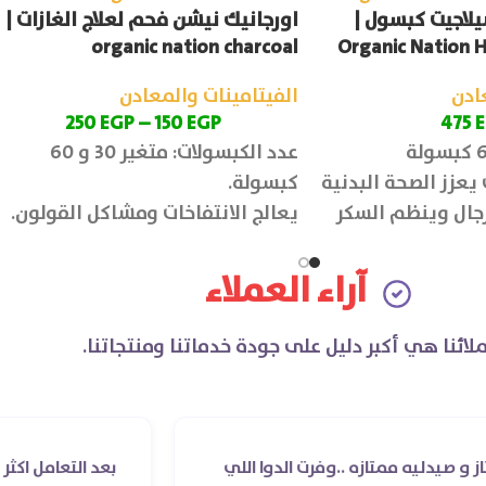
لاجيت كبسول |
اورجانيك نيشن فحم لعلاج الغازات |
organic nation charcoal
Organic Nation H
ادن
الفيتامينات والمعادن
250
EGP
–
150
EGP
475
عدد الكبسولات: متغير 30 و 60
يعزز الصحة البدنية
كبسولة.
جال وينظم السكر
يعالج الانتفاخات ومشاكل القولون.
آراء العملاء
لائنا هي أكبر دليل على جودة خدماتنا ومنتجاتنا.
ممتازه ..وفرت الدوا اللي
بعد التعامل اكثر من مرة م