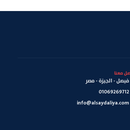
صل معنا
فيصل - الجيزة - مصر
01069269712
info@alsaydaliya.com