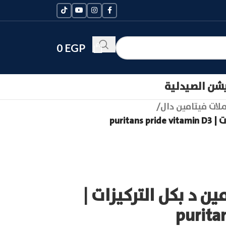
0
EGP
يشن الصيدلية
لات فيتامين دال
/
purita
ين د بكل التركيزات |
purita