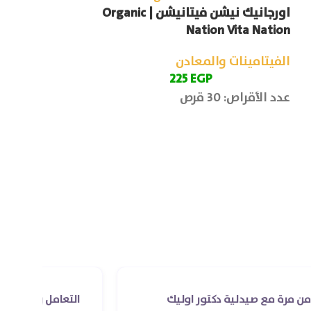
اورجانيك نيشن فيتانيشن | Organic
ion Kidney Kit
Nation Vita Nation
الفيتامينات والمعادن
الفيتامينات وا
P
225
EGP
عدد الأقراص: 30 قرص
عدد الكبسولات: 60 كبسول
اورجانيك نيشن
صحة الكلى والم
وتحسين وظائف
الجسم من الس
ع صيدلية دكتور اوليك
التعامل راقي جدا و الخدمه