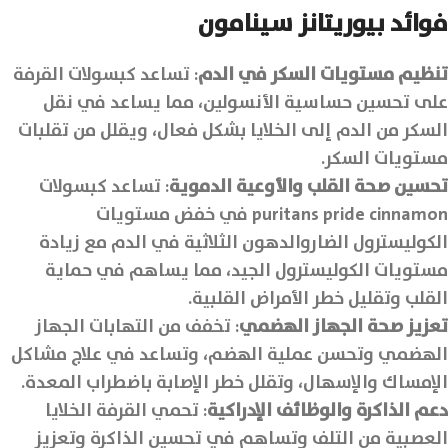
فوائد بيوريتانز سينامون
تنظيم مستويات السكر في الدم
: تساعد كبسولات القرفة
على تحسين حساسية الأنسولين، مما يساعد في نقل
السكر من الدم إلى الخلايا بشكل فعال، ويقلل من تقلبات
مستويات السكر.
تحسين صحة القلب والأوعية الدموية
: تساعد كبسولات
puritans pride cinnamon في خفض مستويات
الكوليسترول الضاروالدهون الثلاثية في الدم مع زيادة
مستويات الكوليسترول الجيد، مما يساهم في حماية
القلب وتقليل خطر الأمراض القلبية.
تعزيز صحة الجهاز الهضمي
: تخفف من التهابات الجهاز
الهضمي وتحسن عملية الهضم، وتساعد في علاج مشاكل
الإمساك والإسهال، وتقلل خطر الإصابة باضطراب المعدة.
دعم الذاكرة والوظائف الإدراكية
: تحمي القرفة الخلايا
العصبية من التلف وتساهم في تحسين الذاكرة وتعزيز