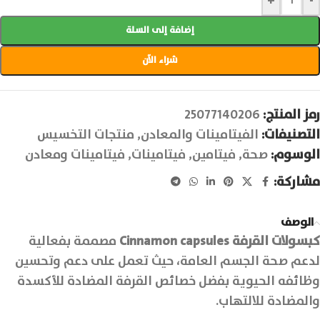
+
-
إضافة إلى السلة
شراء الآن
رمز المنتج:
25077140206
التصنيفات:
الفيتامينات والمعادن
,
منتجات التخسيس
الوسوم:
صحة
,
فيتامين
,
فيتامينات
,
فيتامينات ومعادن
مشاركة:
الوصف
كبسولات القرفة Cinnamon capsules
مصممة بفعالية
لدعم صحة الجسم العامة، حيث تعمل على دعم وتحسين
وظائفه الحيوية بفضل خصائص القرفة المضادة للأكسدة
والمضادة للالتهاب.