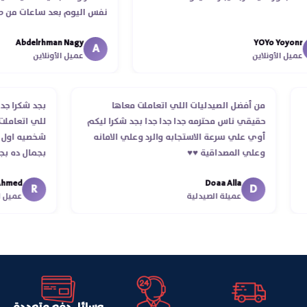
نفس اليوم بعد ساعات من طلبي 
الدكتور ليا و للمندوب لحد ما اس
Abdelrhman Nagy
YOYo Yoy
انتهاء موعد عمله ..فضل يتابع معا
A
 الأونلاين
عميل الأونلاين
استلمت ..شكرا جزيلا ليكم
ب
من أفضل الصيدليات اللي اتعاملت معاها
بجد شكر
لام
حقيقي ناس محترمه جدا جدا جدا بجد شكرا ليكم
للي اتع
أوي علي سرعة الاستجابه والرد وعلي الامانه
شخصيه ا
وعلي المصداقية ♥️♥️‏
بجمال د
في توص
d
Doaa Alla
اسكندرية
R
D
عميلة الصيدلية
عم
وسائل دفع متعددة