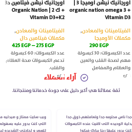
اورجانيك نيشن اوميجا 3 |
اورجانيك نيشن فيتامين د3
organic nation omega 3 +
+ ك 2 | Organic Nation
Vitamin D3+K2
Vitamin D3
الفيتامينات والمعادن
,
الفيتامينات والمعادن
,
مكملات الأوميجا
مكملات فيتامين دال
425
EGP
–
275
EGP
290
EGP
عدد الكبسولات: 30 كبسولة
عدد الكبسولات: 60 كبسولة
مهم لصحة القلب والعين
تدعم الكبسولات صحة العظام
والعظام والمفاصل
والقلب.
آراء العملاء
ثقة عملائنا هي أكبر دليل على جودة خدماتنا ومنتجاتنا.
ناس محترمه جدا وتعاملهم ذوق جدا
ويب سايت ممتاز و صيدليه ممتازه 
الوحيده اللى لاقيت عنده الكبسولات
اللي كنت بدور عليه بسهوله و من
دور عليها ربنا يبارك فيكوا
للسعر و لحاجتي الشديده ليه قد