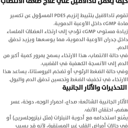
كيف يعمل تادالافيل علي علاج ضعف الانتصاب
تقوم تادالافيل بتثبيط إنزيم PDE5 المسؤول عن تكسير
مادة cGMP داخل الأوعية الدموية.
زيادة مستوى cGMP تؤدي إلى ارتخاء العضلات الملساء
داخل جدران الأوعية الدموية، مما يوسعها ويزيد تدفق
الدم.
في حالة الانتصاب، هذا الارتخاء يسمح بمرور كمية أكبر من
الدم إلى الأنسجة الكهفية في القضيب.
وفي حالة الضغط الرئوي أو تضخم البروستاتا، يساعد هذا
الارتخاء في تخفيف الضغط وتحسين تدفق الدم والبول.
التحذيرات والآثار الجانبية
الآثار الجانبية الشائعة: صداع، احمرار الوجه، دوخة، عسر
هضم، احتقان الأنف.
يُمنع استخدامه مع أدوية النيترات (مثل نيتروجلسرين) أو
في حالات أمراض القلب غير المستقرة، لأنه قد يسبب