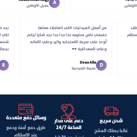
انتهاء موعد عمله ..فضل يتابع معايا لحد 
A
ين
عميل الأونلاين
استلمت ..شكرا جزيلا ليكم
م الطلب
من أفضل الصيدليات اللي اتعاملت معاها
ب
أكد استلام
حقيقي ناس محترمه جدا جدا جدا بجد شكرا ليكم
ل
أوي علي سرعة الاستجابه والرد وعلي الامانه
ش
وعلي المصداقية ♥️♥️‏
ب
ف
Doaa Alla
ا
D
عميلة الصيدلية
وسائل دفع متعددة
شحن سريع
دعم على مدار
الساعة 24/7
طرق دفع آمنة ودفع
غالبا يصلك المنتج
عند الاستلام