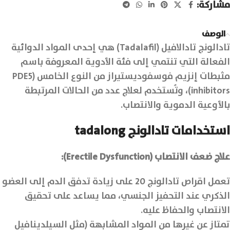
مشاركة:
الوصف
تادالونج تادالافيل (Tadalafil) هي إحدى المواد الدوائية
الفعالة التي تنتمي إلى فئة الأدوية المعروفة باسم
مثبطات إنزيم فوسفوديستيراز من النوع الخامس (PDE5
inhibitors)، وتُستخدم لعلاج عدد من الحالات المرتبطة
بالأوعية الدموية والانتصاب.
استخدامات تادالونج tadalong
علاج ضعف الانتصاب (Erectile Dysfunction):
تعمل اقراص تادالونج 20 على زيادة تدفق الدم إلى العضو
الذكري عند التحفيز الجنسي، مما يساعد على تحقيق
الانتصاب والحفاظ عليه.
تمتاز عن غيرها من المواد المشابهة (مثل السيلدينافيل