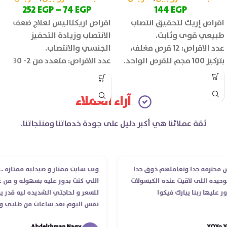
252
EGP
–
74
EGP
144
EGP
اقراص إريك لتحقيق انتصاب
اقراص اريكتاليس لعلاج ضعف
طبيعي قوى وثابت.
الانتصاب وزيادة التحفيز
عدد الاقراص: 12 قرص مغلف،
الجنسي والانتصاب.
بتركيز 100 مجم للقرص الواحد.
عدد الاقراص: متعدد من 2- 30
قرص
آراء العملاء
ثقة عملائنا هي أكبر دليل على جودة خدماتنا ومنتجاتنا.
ترمه جدا وتعاملهم ذوق جدا
ويب سايت ممتاز و صيدليه ممتازه ..وفرت 
ه اللى لاقيت عنده الكبسولات
اللي كنت بدور عليه بسهوله و من غير ا
ها ربنا يبارك فيكوا
للسعر و لحاجتي الشديده ليه قدر يوصل
نفس اليوم بعد ساعات من طلبي و متاب
الدكتور ليا و للمندوب لحد ما استلمت با
Abdelrhman Nagy
YO