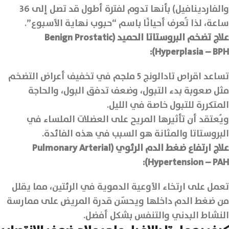
والفاردينافيل) بأنها تدوم لفترة أطول قد تصل إلى 36
ساعة، لذا تُعرف أحيانًا باسم “حبوب نهاية الأسبوع”.
علاج تضخم البروستاتا الحميد (Benign Prostatic
Hyperplasia – BPH):
تساعد اقراص تادالونج 5 ملجم في تخفيف أعراض التضخم
مثل صعوبة بدء التبول، وضعف تدفق البول، والحاجة
المتكررة للتبول خاصة في الليل.
ويُعتقد أن تأثيرها المريح على العضلات الملساء في
البروستاتا والمثانة هو السبب في هذه الفائدة.
علاج ارتفاع ضغط الدم الرئوي (Pulmonary Arterial
Hypertension – PAH):
تعمل على ارتخاء الأوعية الدموية في الرئتين، مما يقلل
من ضغط الدم داخلها ويحسّن قدرة المريض على ممارسة
النشاط البدني والتنفس بشكل أفضل.