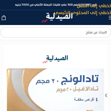
تخطي إلى التنقل
كود (ASLM) لخصم 10% علي طلبات الجملة الأعلي من 7000 جنيه
تخطي إلى المحتوى الرئيسي