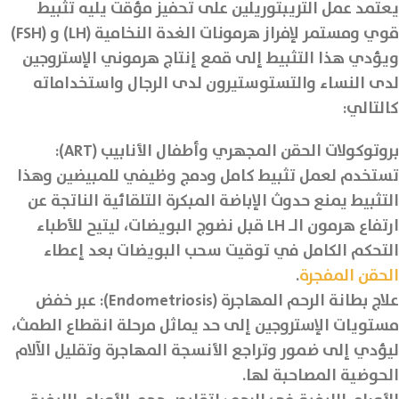
يعتمد عمل التريبتوريلين على تحفيز مؤقت يليه تثبيط
قوي ومستمر لإفراز هرمونات الغدة النخامية (LH) و (FSH)
ويؤدي هذا التثبيط إلى قمع إنتاج هرموني الإستروجين
لدى النساء والتستوستيرون لدى الرجال واستخداماته
كالتالي:
بروتوكولات الحقن المجهري وأطفال الأنابيب (ART):
تستخدم لعمل تثبيط كامل ودمج وظيفي للمبيضين وهذا
التثبيط يمنع حدوث الإباضة المبكرة التلقائية الناتجة عن
ارتفاع هرمون الـ LH قبل نضوج البويضات، ليتيح للأطباء
التحكم الكامل في توقيت سحب البويضات بعد إعطاء
الحقن المفجرة
.
علاج بطانة الرحم المهاجرة (Endometriosis): عبر خفض
مستويات الإستروجين إلى حد يماثل مرحلة انقطاع الطمث،
ليؤدي إلى ضمور وتراجع الأنسجة المهاجرة وتقليل الآلام
الحوضية المصاحبة لها.