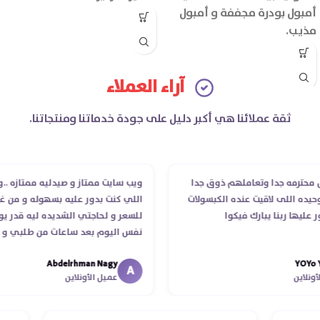
أمبول بودرة مجففة و أمبول
مذيب.
آراء العملاء
ثقة عملائنا هي أكبر دليل على جودة خدماتنا ومنتجاتنا.
رمه جدا وتعاملهم ذوق جدا
ويب سايت ممتاز و صيدليه ممتازه ..وفرت 
 اللى لاقيت عنده الكبسولات
اللي كنت بدور عليه بسهوله و من غير اس
ها ربنا يبارك فيكوا
للسعر و لحاجتي الشديده ليه قدر يوصله
نفس اليوم بعد ساعات من طلبي و متاب
الدكتور ليا و للمندوب لحد ما استلمت با
Abdelrhman Nagy
Y
انتهاء موعد عمله ..فضل يتابع معايا لحد 
A
ين
عميل الأونلاين
استلمت ..شكرا جزيلا ليكم