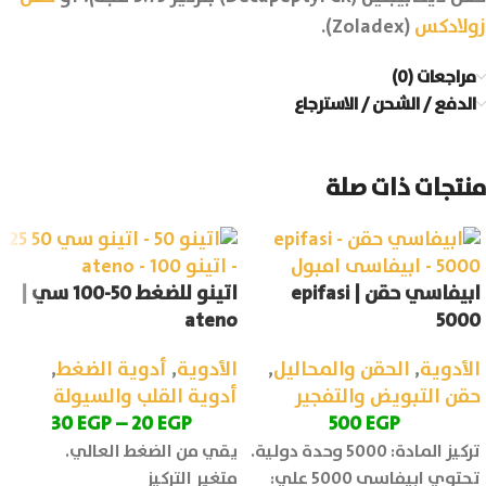
زولادكس
(Zoladex).
مراجعات (0)
الدفع / الشحن / الاسترجاع
منتجات ذات صلة
ابيفاسي حقن | epifasi
اتينو للضغط 50-100 سي |
ateno
5000
الأدوية
,
الحقن والمحاليل
,
الأدوية
,
أدوية الضغط
,
حقن التبويض والتفجير
أدوية القلب والسيولة
30
EGP
–
20
EGP
500
EGP
تركيز المادة: 5000 وحدة دولية.
يقي من الضغط العالي.
تحتوي ابيفاسى 5000 علي:
متغير التركيز