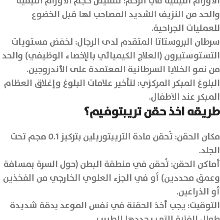
الأورام الليفية في الرحم: لتقليص حجم الأورام الليفية
والحد من النزيف الشديد المصاحب لها قبل الخضوع
للعمليات الجراحية.
سرطان البروستاتا المتقدم لدى الرجال: لخفض مستويات
التستوستيرون (العلاج الكيميائي بالإخصاء الوظيفي) والحد
من نمو الخلايا السرطانية المعتمدة على الأندروجين.
البلوغ المبكر المركزي: لتأخير علامات البلوغ وإغلاق العظام
المبكر عند الأطفال.
طريقه اخذ حقن تريبتوفيم؟
مكان الحقن: تُحقن مادة التريبتوريلين بتركيز 0.1 مجم تحت
الجلد.
أماكن الحقن: تُحقن في منطقة البطن (حول السرة بمسافة
وعمق محددين) أو في الجزء العلوي الخارجي من الفخذين
أو الذراعين.
التوقيت: يجب أخذ الحقنة في نفس الموعد بدقة شديدة
طوال الفترة التي يحددها الطبيب.