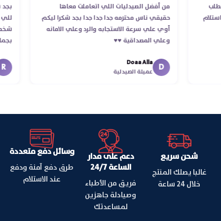
ام الطلب
من أفضل الصيدليات اللي اتعاملت معاها
ب
أكد استلام
حقيقي ناس محترمه جدا جدا جدا بجد شكرا ليكم
ل
أوي علي سرعة الاستجابه والرد وعلي الامانه
ش
وعلي المصداقية ♥️♥️‏
ب
ف
Doaa Alla
ا
D
عميلة الصيدلية
وسائل دفع متعددة
شحن سريع
دعم على مدار
الساعة 24/7
طرق دفع آمنة ودفع
غالبا يصلك المنتج
عند الاستلام
فريق من الأطباء
خلال 24 ساعة
وصيادلة جاهزين
لمساعدتك