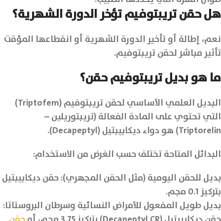
هل حقن تريبتوفيم تؤخر الدورة الشهرية؟
نعم، إطالة أو تأخير الدورة الشهرية أو انقطاعها المؤقت
تأثير مباشر لحقن تريبتوفيم.
ما هو بديل تريبتوفيم حقن؟
البديل العلمي الأساسي لحقن تريبتوفيم (Triptofem)
التي تحتوي على المادة الفعالة (تريبتوريلين –
Triptorelin) هو دواء ديكابيبتيل (Decapeptyl).
البدائل المتاحة تختلف حسب الغرض من الاستخدام:
بديل للحقن اليومية (مثل الحقن المجهري): حقن ديكابيبتيل
بتركيز 0.1 مجم.
بديل طويل المفعول للأمراض النسائية وسرطان البروستاتا:
حقن ديكابيبتيل (Decapeptyl CR) بتركيز 3.75 مجم، أو
حقن