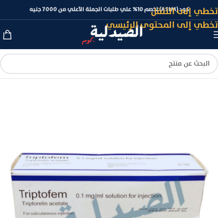
تخطي إلى التنقل
كود (ASLM) لخصم 10% علي طلبات الجملة الأعلي من 7000 جنيه
تخطي إلى المحتوى الرئيسي