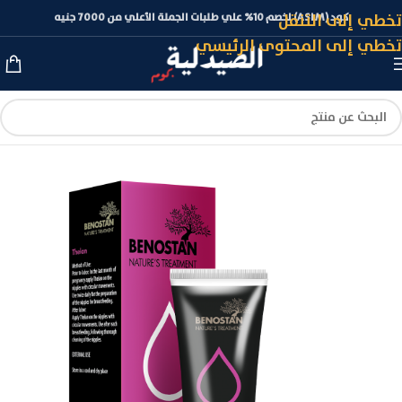
تخطي إلى التنقل
كود (ASLM) لخصم 10% علي طلبات الجملة الأعلي من 7000 جنيه
تخطي إلى المحتوى الرئيسي