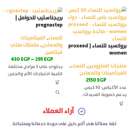
بريجناستيب للحوامل |
pregnastep
للنساء
,
الفيتامينات
والمعادن
,
مكملات ملتي
بروكسيد للنساء | proxeed
فيتامين
women
430
EGP
–
295
EGP
منتجات المتزوجين
,
للنساء
,
يحتوي علي 3 مراحل مختلفة
الفيتامينات والمعادن
لتلبية احتياجات الأم والجنين.
2550
EGP
عدد الأكياس: 30 كيس.
يدعم خصوبة السيدات.
آراء العملاء
ثقة عملائنا هي أكبر دليل على جودة خدماتنا ومنتجاتنا.