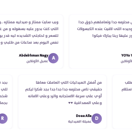
ترمه جدا وتعاملهم ذوق جدا
ويب سايت ممتاز و صيدليه ممتازه ..وفرت
ه اللى لاقيت عنده الكبسولات
اللي كنت بدور عليه بسهوله و من غير ا
ها ربنا يبارك فيكوا
للسعر و لحاجتي الشديده ليه قدر يوصل
نفس اليوم بعد ساعات من طلبي و متاب
الدكتور ليا و للمندوب لحد ما استلمت با
Abdelrhman Nagy
YO
انتهاء موعد عمله ..فضل يتابع معايا لحد
A
اين
عميل الأونلاين
استلمت ..شكرا جزيلا ليكم
م الطلب
من أفضل الصيدليات اللي اتعاملت معاها
ب
كد استلام
حقيقي ناس محترمه جدا جدا جدا بجد شكرا ليكم
ل
أوي علي سرعة الاستجابه والرد وعلي الامانه
ش
وعلي المصداقية ♥️♥️‏
ب
ف
Doaa Alla
ا
D
عميلة الصيدلية