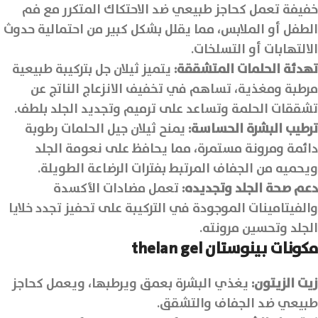
خفيفة تعمل كحاجز طبيعي ضد الاحتكاك المتكرر مع فم
الطفل أو الملابس، مما يقلل بشكل كبير من احتمالية حدوث
الالتهابات أو التسلخات.
تهدئة الحلمات المتشققة:
يتميز ثيلان جل بتركيبة طبيعية
مرطبة ومغذية، تساهم في تخفيف الانزعاج الناتج عن
تشققات الحلمة وتساعد على ترميم وتجديد الجلد بلطف.
ترطيب البشرة الحساسة:
يمنح ثيلان جيل الحلمات رطوبة
دائمة ومرونة مستمرة، مما يحافظ على نعومة الجلد
ويحميه من الجفاف المرتبط بفترات الرضاعة الطويلة.
دعم صحة الجلد وتجديده:
تعمل مضادات الأكسدة
والفيتامينات الموجودة في التركيبة على تحفيز تجدد خلايا
الجلد وتحسين مرونته.
مكونات
بينوستان thelan gel
زيت الزيتون:
يغذي البشرة بعمق ويرطبها، ويعمل كحاجز
طبيعي ضد الجفاف والتشقق.